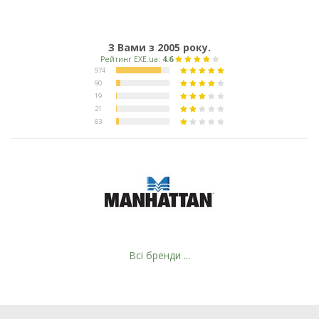
З Вами з 2005 року.
Рейтинг EXE.ua:
4.6
974
90
19
21
Всі бренди ...
63