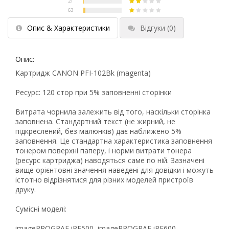
Опис & Характеристики
Відгуки
(0)
Опис:
Картридж CANON PFI-102Bk (magenta)
Ресурс: 120 стор при 5% заповненні сторінки
Витрата чорнила залежить від того, наскільки сторінка
заповнена. Стандартний текст (не жирний, не
підкреслений, без малюнків) дає наближено 5%
заповнення. Це стандартна характеристика заповнення
тонером поверхні паперу, і норми витрати тонера
(ресурс картриджа) наводяться саме по ній. Зазначені
вище орієнтовні значення наведені для довідки і можуть
істотно відрізнятися для різних моделей пристроїв
друку.
Сумісні моделі:
imagePROGRAF iPF500, imagePROGRAF iPF600,