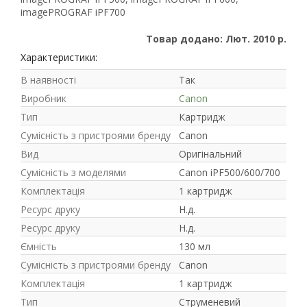
imagePROGRAF iPF700
Товар додано: Лют. 2010 р.
Рейтинг EXE.ua:
4.6
974
Характеристики:
90
В наявності
Так
19
Виробник
Canon
21
Тип
Картридж
63
Сумісність з пристроями бренду
Canon
Вид
Оригінальний
Сумісність з моделями
Canon iPF500/600/700
Комплектація
1 картридж
Ресурс друку
Н.д.
Ресурс друку
Н.д.
Ємність
130 мл
Сумісність з пристроями бренду
Canon
Комплектація
1 картридж
Тип
Струменевий