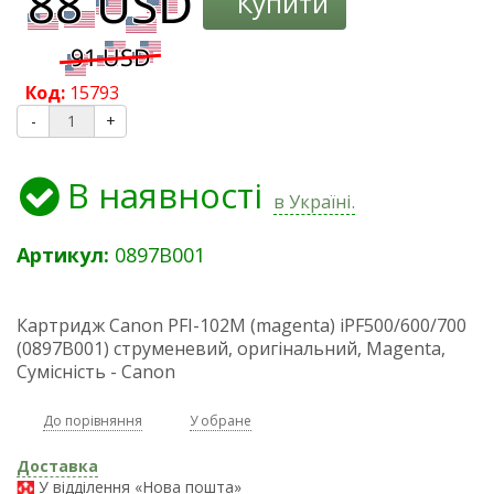
Купити
Код:
15793
-
+
В наявності
в Україні.
Артикул:
0897B001
Картридж Canon PFI-102M (magenta) iPF500/600/700
(0897B001) струменевий, оригінальний, Magenta,
Сумісність - Canon
До порівняння
У обране
Доставка
У відділення «Нова пошта»