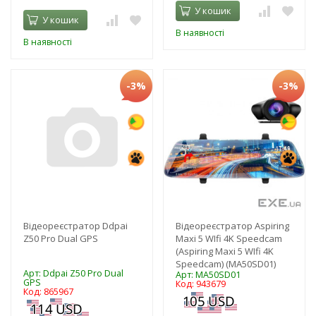
У кошик
У кошик
В наявності
В наявності
-3%
-3%
Відеореєстратор Ddpai
Відеореєстратор Aspiring
Z50 Pro Dual GPS
Maxi 5 WIfi 4K Speedcam
(Aspiring Maxi 5 WIfi 4K
Speedcam) (MA50SD01)
Арт: Ddpai Z50 Pro Dual
Арт: MA50SD01
GPS
Код: 943679
Код: 865967