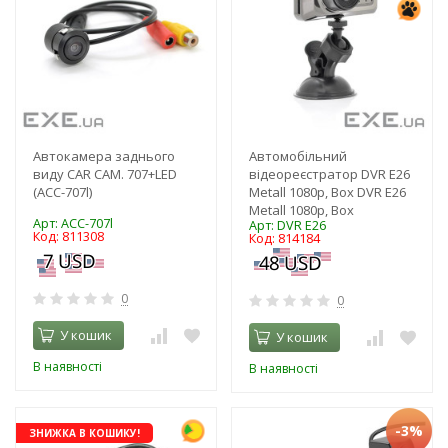
Автокамера заднього
Автомобільний
виду CAR CAM. 707+LED
відеореєстратор DVR E26
(ACC-707l)
Metall 1080p, Box DVR E26
Metall 1080p, Box
Арт: ACC-707l
Арт: DVR E26
Код: 811308
Код: 814184
0
0
У кошик
У кошик
В наявності
В наявності
-3%
ЗНИЖКА В КОШИКУ!