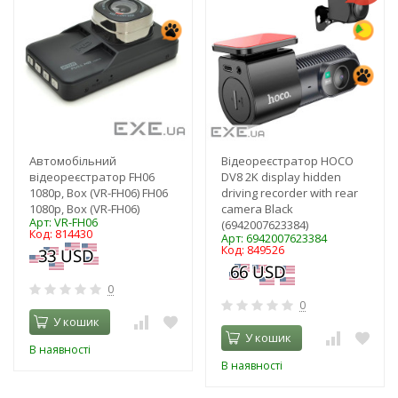
Автомобільний
Відеореєстратор HOCO
відеореєстратор FH06
DV8 2K display hidden
1080p, Box (VR-FH06) FH06
driving recorder with rear
1080p, Box (VR-FH06)
camera Black
Арт: VR-FH06
(6942007623384)
Код: 814430
Арт: 6942007623384
Код: 849526
0
0
У кошик
У кошик
В наявності
В наявності