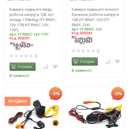
Камера заднього виду,
Камера заднього нічного
робоча напруга 12В, кут
бачення, робоча напруга
огляду 170&deg; (YT-RNVC-
12В (YT-RNVC-12V) (YT-
12V-170) (YT-RNVC-12V-
RNVC-12V)
Арт: YT-RNVC-12V
170°)
Код: 808384
Арт: YT-RNVC-12V-170°
Код: 808381
0
0
У кошик
У кошик
В наявності
В наявності
-3%
-3%
ПРОДАНО