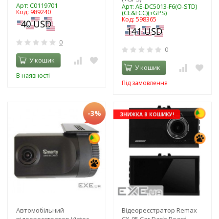
Арт: C0119701
Арт: AE-DC5013-F6(O-STD)
Код: 989240
(CE&FCC)(+GPS)
Код: 598365
0
0
У кошик
У кошик
В наявності
Під замовлення
-3%
ЗНИЖКА В КОШИКУ!
Автомобільний
Відеореєстратор Remax
відеореєстратор Viatec
CX-05 Car Dash Board