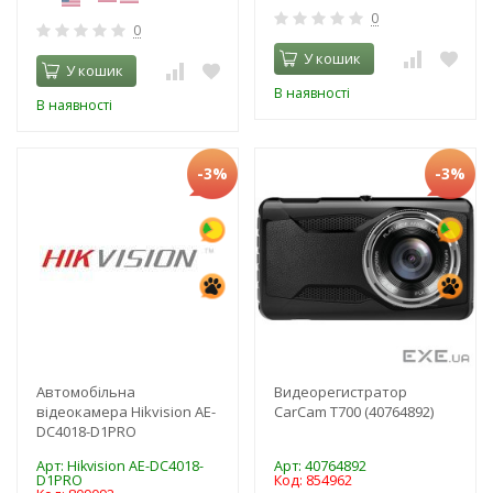
0
0
У кошик
У кошик
В наявності
В наявності
-3%
-3%
Автомобільна
Видеорегистратор
відеокамера Hikvision AE-
CarCam T700 (40764892)
DC4018-D1PRO
Арт: Hikvision AE-DC4018-
Арт: 40764892
D1PRO
Код: 854962