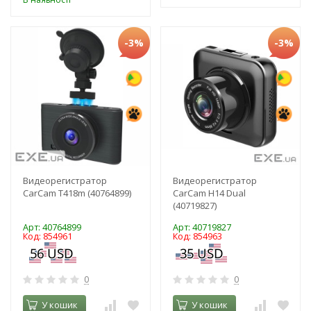
-3%
-3%
Видеорегистратор
Видеорегистратор
CarCam T418m (40764899)
CarCam H14 Dual
(40719827)
Арт: 40764899
Арт: 40719827
Код: 854961
Код: 854963
0
0
У кошик
У кошик