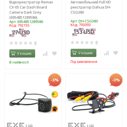
Відеореєстратор Remax
Автомобільний Full HD
CX-05 Car Dash Board
реєстратор Dahua DH-
Camera Dark Grey
CSG380
(6954851289586)
Арт: DH-CSG380
Арт: 6954851289586
Код: 793093
Код: 792155
0
0
У кошик
У кошик
Під замовлення
В наявності
-3%
-3%