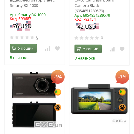
Smarty BX-1000
Camera Black
(6954851289579)
Арт: Smarty BX-1000
Арт: 6954851289579
Код: 599687
Код: 792154
0
0
У кошик
У кошик
В наявності
В наявності
-3%
-3%