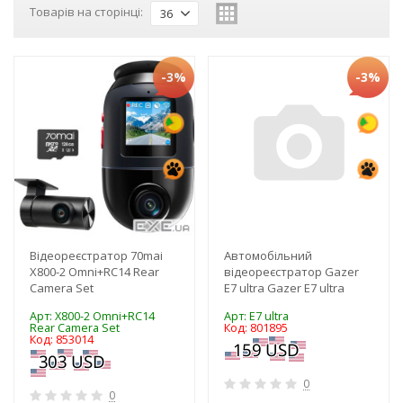
Товарів на сторінці:
36
-3%
-3%
Відеореєстратор 70mai
Автомобільний
X800-2 Omni+RC14 Rear
відеореєстратор Gazer
Camera Set
E7 ultra Gazer E7 ultra
Арт: X800-2 Omni+RC14
Арт: E7 ultra
Rear Camera Set
Код: 801895
Код: 853014
0
0