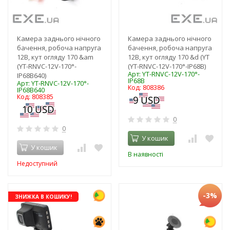
Камера заднього нічного
Камера заднього нічного
бачення, робоча напруга
бачення, робоча напруга
12В, кут огляду 170 &am
12В, кут огляду 170 &d (YT
(YT-RNVC-12V-170°-
(YT-RNVC-12V-170°-IP68B)
Арт: YT-RNVC-12V-170°-
IP68B640)
IP68B
Арт: YT-RNVC-12V-170°-
Код: 808386
IP68B640
Код: 808385
0
0
У кошик
У кошик
В наявності
Недоступний
-3%
ЗНИЖКА В КОШИКУ!