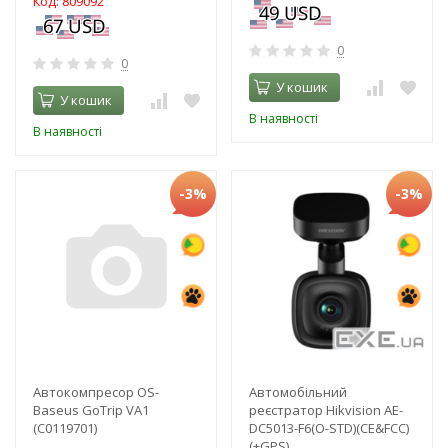
Код: 809092
0
0
У кошик
У кошик
В наявності
В наявності
-3%
-3%
Автокомпресор OS-
Автомобільний
Baseus GoTrip VA1
реєстратор Hikvision AE-
(C0119701)
DC5013-F6(O-STD)(CE&FCC)
(+GPS)