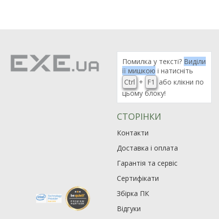
Помилка у тексті?
Виділи
її мишкою
і натисніть
Ctrl
+
F1
або клікни по
цьому блоку!
СТОРІНКИ
Контакти
Доставка і оплата
Гарантія та сервіс
Сертифікати
Збірка ПК
Відгуки