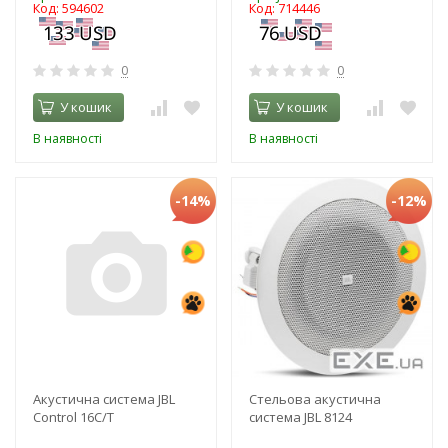
Код: 594602
Код: 714446
0
0
У кошик
У кошик
В наявності
В наявності
-14%
-12%
Акустична система JBL
Стельова акустична
Control 16C/T
система JBL 8124