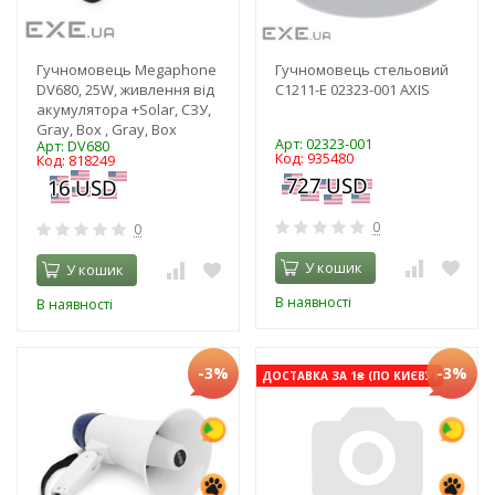
Гучномовець Megaphone
Гучномовець стельовий
DV680, 25W, живлення від
C1211-E 02323-001 AXIS
акумулятора +Solar, СЗУ,
Gray, Box , Gray, Box
Арт: 02323-001
Арт: DV680
Код: 935480
Код: 818249
0
0
У кошик
У кошик
В наявності
В наявності
-3%
-3%
ДОСТАВКА ЗА 1₴ (ПО КИЄВУ)