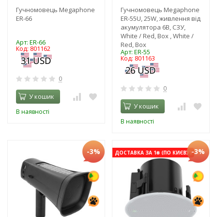
Гучномовець Megaphone
Гучномовець Megaphone
ER-66
ER-55U, 25W, живлення від
акумулятора 6В, СЗУ,
White / Red, Box , White /
Арт: ER-66
Red, Box
Код: 801162
Арт: ER-55
Код: 801163
0
0
У кошик
У кошик
В наявності
В наявності
-3%
-3%
ДОСТАВКА ЗА 1₴ (ПО КИЄВУ)