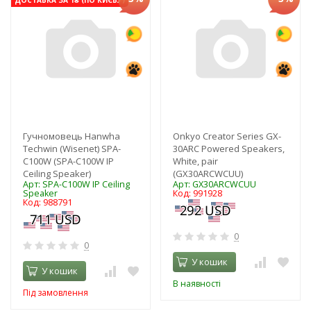
Гучномовець Hanwha
Onkyo Creator Series GX-
Techwin (Wisenet) SPA-
30ARC Powered Speakers,
C100W (SPA-C100W IP
White, pair
Ceiling Speaker)
(GX30ARCWCUU)
Арт: SPA-C100W IP Ceiling
Арт: GX30ARCWCUU
Speaker
Код: 991928
Код: 988791
0
0
У кошик
У кошик
В наявності
Під замовлення