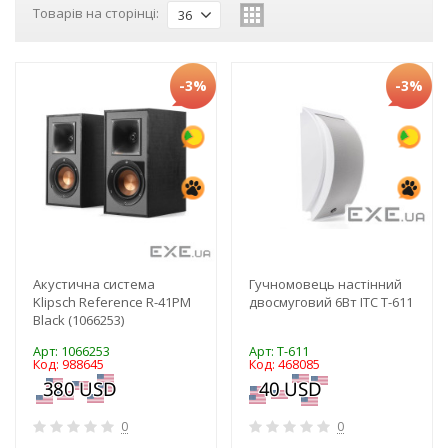
Товарів на сторінці:
36
-3%
-3%
Акустична система
Гучномовець настінний
Klipsch Reference R-41PM
двосмуговий 6Вт ITC T-611
Black (1066253)
Арт: 1066253
Арт: T-611
Код: 988645
Код: 468085
0
0