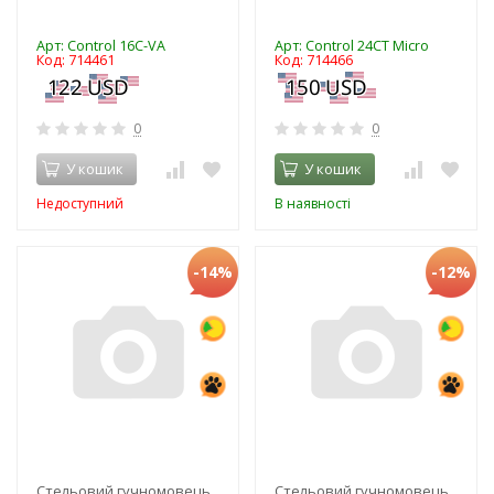
Арт: Control 16C-VA
Арт: Control 24CT Micro
Код: 714461
Код: 714466
0
0
У кошик
У кошик
Недоступний
В наявності
-14%
-12%
Стельовий гучномовець
Стельовий гучномовець