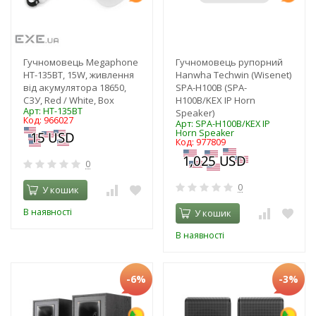
Гучномовець Megaphone
Гучномовець рупорний
HT-135BT, 15W, живлення
Hanwha Techwin (Wisenet)
від акумулятора 18650,
SPA-H100B (SPA-
СЗУ, Red / White, Box
H100B/KEX IP Horn
Арт: HT-135BT
Speaker)
Код: 966027
Арт: SPA-H100B/KEX IP
Horn Speaker
Код: 977809
0
0
У кошик
В наявності
У кошик
В наявності
-6%
-3%