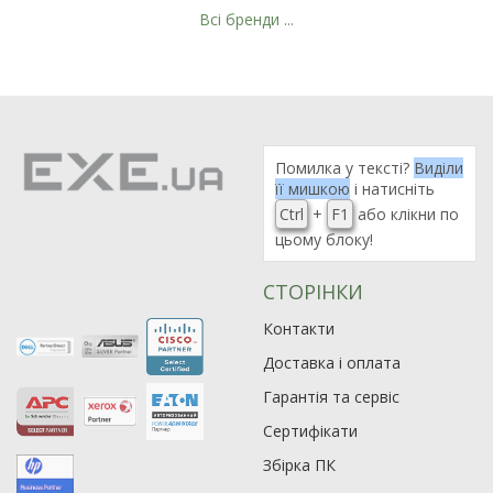
Всі бренди ...
Помилка у тексті?
Виділи
її мишкою
і натисніть
Ctrl
+
F1
або клікни по
цьому блоку!
СТОРІНКИ
Контакти
Доставка і оплата
Гарантія та сервіс
Сертифікати
Збірка ПК