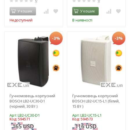
0
0
У кошик
У кошик
Недоступний
В наявності
-3%
-3%
Гучномовець корпусний
Гучномовець корпусний
BOSCH LB2-UC30-D1
BOSCH LB2-UC15-L1 (білий,
(чорний, 30 Вт )
15 Вт )
Арт: LB2-UC30-D1
Арт: LB2-UC15-L1
Код: 594571
Код: 594573