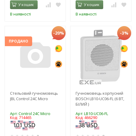
У кошик
У кошик
В наявності
В наявності
-20%
-3%
ПРОДАНО
Стельовий гучномовець
Гучномовець корпусний
JBL Control 24C Micro
BOSCH LB10-UC06-FL (6 ВТ,
БІЛИЙ )
Арт: Control 24C Micro
Арт: LB10-UC06-FL
Код: 714465
Код: 466290