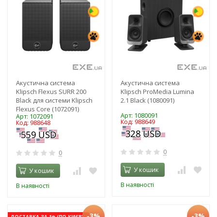
Акустична система
Акустична система
Klipsch Flexus SURR 200
Klipsch ProMedia Lumina
Black для системи Klipsch
2.1 Black (1080091)
Flexus Core (1072091)
Арт: 1080091
Арт: 1072091
Код: 988649
Код: 988648
0
0
У кошик
У кошик
В наявності
В наявності
-3%
-3%
ДОСТАВКА ЗА 1₴ (ПО КИЄВУ)