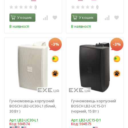
0
0
У кошик
У кошик
В наявності
В наявності
-3%
-3%
Гучномовець корпусний
Гучномовець корпусний
BOSCH LB2-UC30-L1 (білий,
BOSCH LB2-UC15-D1
30 Вт )
(чорний, 15 Вт )
Арт: LB2-UC30-L1
Арт: LB2-UC15-D1
Код: 594574
Код: 594575