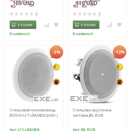
0
0
У кошик
У кошик
В наявності
В наявності
-3%
-12%
Стельовий гучномовець
Стельова акустична
BOSCH LC1-UM24E8 (24 Вт )
система JBL 8128
Арт: LC1-UM24E8
Арт: JBL 8128