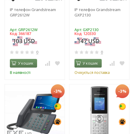
IP телефон Grandstream
IP телефон Grandstream
GRP2612W
GXP2130
Арт: GRP2612W
Арт: GXP2130
Код: 366187
Код: 120330
0
0
У кошик
У кошик
В наявності
Очікується поставка
-3%
-3%