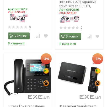
inch (480 x 272) capacitive
touch screen TFT LCD,
Арт: GRP2612
Арт: GRP2636
Код: 340473
Код: 629039
0
0
У кошик
У кошик
В наявності
В наявності
-3%
-3%
IP телефон Grandstream
IP телефон Grandstream