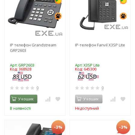
IP телефон Grandstream
IP-телефон Fanvil X3SP Lite
GRP2603
Арт: GRP2603
Арт: X3SP Lite
Код: 368928
Код: 645300
0
0
У кошик
У кошик
В наявності
Недоступний
-3%
-3%