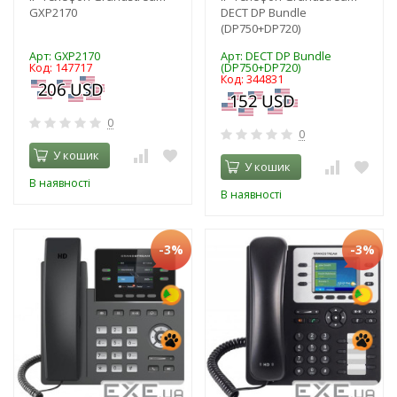
GXP2170
DECT DP Bundle
(DP750+DP720)
Арт: GXP2170
Арт: DECT DP Bundle
Код: 147717
(DP750+DP720)
Код: 344831
0
0
У кошик
У кошик
В наявності
В наявності
-3%
-3%