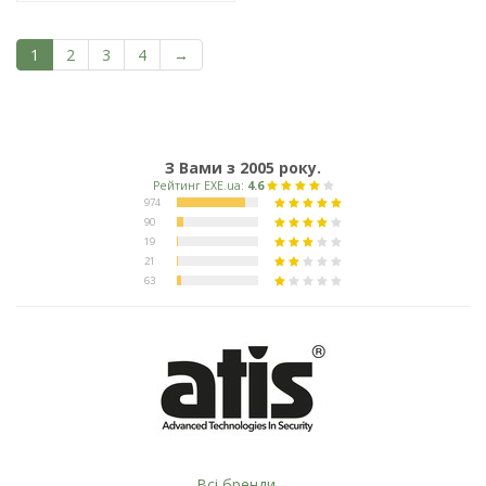
1
2
3
4
→
З Вами з 2005 року.
Всі бренди ...