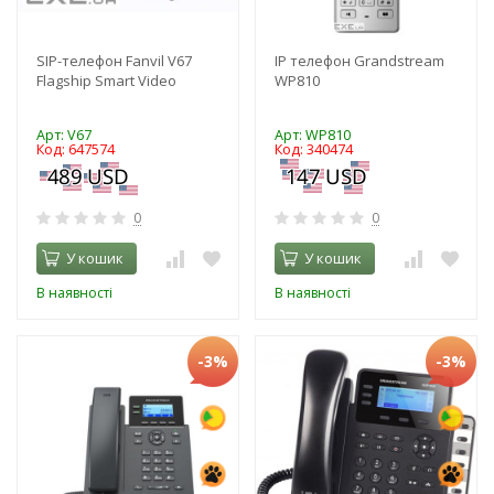
SIP-телефон Fanvil V67
IP телефон Grandstream
Flagship Smart Video
WP810
Арт: V67
Арт: WP810
Код: 647574
Код: 340474
0
0
У кошик
У кошик
В наявності
В наявності
-3%
-3%