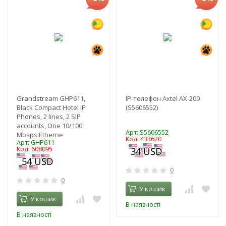
Grandstream GHP611,
IP-телефон Axtel AX-200
Black Compact Hotel IP
(S5606552)
Phones, 2 lines, 2 SIP
accounts, One 10/100
Арт: S5606552
Mbsps Etherne
Код: 433620
Арт: GHP611
Код: 608095
0
0
У кошик
У кошик
В наявності
В наявності