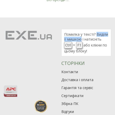
Помилка у тексті?
Виділи
її мишкою
і натисніть
Ctrl
+
F1
або клікни по
цьому блоку!
СТОРІНКИ
Контакти
Доставка і оплата
Гарантія та сервіс
Сертифікати
Збірка ПК
Відгуки