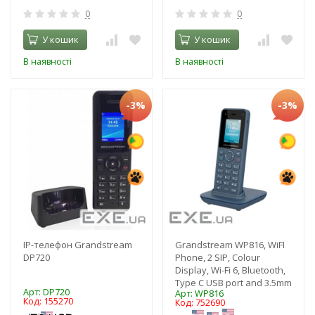
0
0
У кошик
У кошик
В наявності
В наявності
-3%
-3%
IP-телефон Grandstream
Grandstream WP816, WiFI
DP720
Phone, 2 SIP, Colour
Display, Wi-Fi 6, Bluetooth,
Type C USB port and 3.5mm
Арт: DP720
Арт: WP816
Код: 155270
Код: 752690