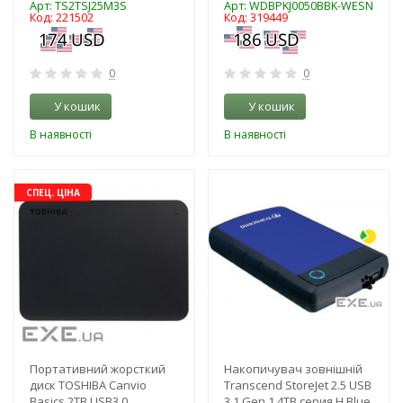
Арт: TS2TSJ25M3S
Арт: WDBPKJ0050BBK-WESN
Код: 221502
Код: 319449
0
0
У кошик
У кошик
В наявності
В наявності
-16%
-3%
СПЕЦ. ЦІНА
Портативний жорсткий
Накопичувач зовнішній
диск TOSHIBA Canvio
Transcend StoreJet 2.5 USB
Basics 2TB USB3.0
3.1 Gen 1 4TB серия H Blue