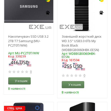
Накопичувач SSD USB 3.2
Зовнішній жорсткий диск
2TB T7 Samsung (MU-
WD 3.5" USB3.0 6Tb My
PC2T0T/WW)
Book Black
(WDBBGB0060HBK-EESN)
Арт: MU-PC2T0T/WW
Арт: WDBBGB0060HBK-
Код: 339239
EESN
Код: 161594
0
0
У кошик
У кошик
В наявності
В наявності
-3%
-3%
СПЕЦ. ЦІНА