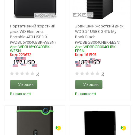
Портативний жорсткий
Зовнішній жорсткий диск
диск WD Elements
WD 3.5" USB3.0 4Tb My
Portable 4TB USB3.0
Book Black
(WDBU6Y0040BBK-WESN)
(WDBBGB0040HBK-EESN)
Арт: WDBU6Y0040BBK-
Арт: WDBBGB0040HBK-
WESN
EESN
Код: 223632
Код: 161595
0
0
У кошик
У кошик
В наявності
В наявності
-3%
-3%