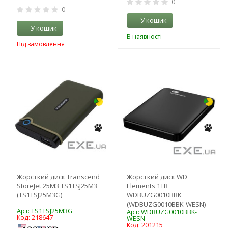
0
0
У кошик
У кошик
В наявності
Під замовлення
-3%
-3%
Жорсткий диск Transcend
Жорсткий диск WD
StoreJet 25M3 TS1TSJ25M3
Elements 1TB
(TS1TSJ25M3G)
WDBUZG0010BBK
(WDBUZG0010BBK-WESN)
Арт: TS1TSJ25M3G
Арт: WDBUZG0010BBK-
Код: 218647
WESN
Код: 201215