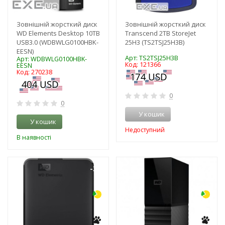
Зовнішній жорсткий диск
Зовнішній жорсткий диск
WD Elements Desktop 10TB
Transcend 2TB StoreJet
USB3.0 (WDBWLG0100HBK-
25H3 (TS2TSJ25H3B)
EESN)
Арт: TS2TSJ25H3B
Арт: WDBWLG0100HBK-
Код: 121366
EESN
Код: 270238
0
0
У кошик
У кошик
Недоступний
В наявності
-3%
-3%