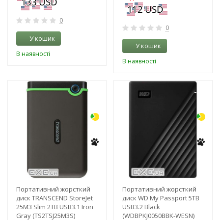
0
0
У кошик
У кошик
В наявності
В наявності
-3%
-3%
Портативний жорсткий
Портативний жорсткий
диск TRANSCEND StoreJet
диск WD My Passport 5TB
25M3 Slim 2TB USB3.1 Iron
USB3.2 Black
Gray (TS2TSJ25M3S)
(WDBPKJ0050BBK-WESN)