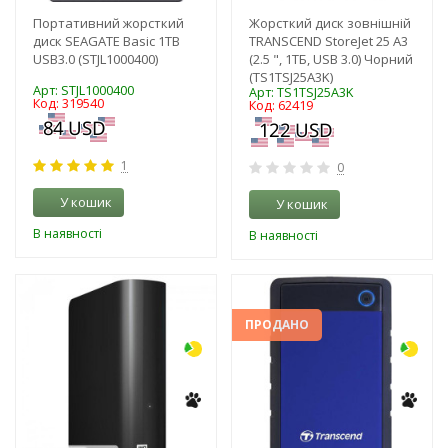
Портативний жорсткий
Жорсткий диск зовнішній
диск SEAGATE Basic 1TB
TRANSCEND StoreJet 25 A3
USB3.0 (STJL1000400)
(2.5 ", 1ТБ, USB 3.0) Чорний
(TS1TSJ25A3K)
Арт: STJL1000400
Арт: TS1TSJ25A3K
Код: 319540
Код: 62419
1
0
У кошик
У кошик
В наявності
В наявності
-3%
-3%
ПРОДАНО