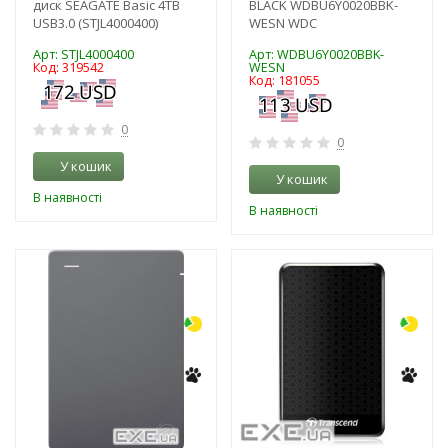
диск SEAGATE Basic 4TB
BLACK WDBU6Y0020BBK-
USB3.0 (STJL4000400)
WESN WDC
Арт: STJL4000400
Арт: WDBU6Y0020BBK-
Код: 319542
WESN
Код: 181055
0
0
У кошик
У кошик
В наявності
В наявності
-3%
-3%