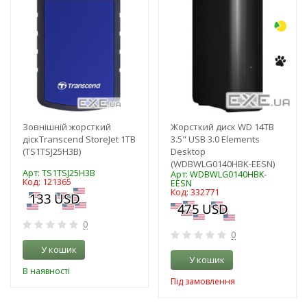
Зовнішній жорсткий
Жорсткий диск WD 14TB
діскTranscend StoreJet 1TB
3.5" USB 3.0 Elements
(TS1TSJ25H3B)
Desktop
(WDBWLG0140HBK-EESN)
Арт: TS1TSJ25H3B
Арт: WDBWLG0140HBK-
Код: 121365
EESN
Код: 332771
0
0
У кошик
У кошик
В наявності
Під замовлення