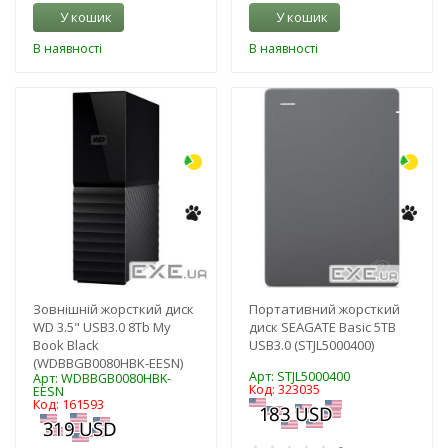
У кошик
У кошик
В наявності
В наявності
-3%
-3%
Зовнішній жорсткий диск
Портативний жорсткий
WD 3.5" USB3.0 8Tb My
диск SEAGATE Basic 5TB
Book Black
USB3.0 (STJL5000400)
(WDBBGB0080HBK-EESN)
Арт: STJL5000400
Арт: WDBBGB0080HBK-
Код: 323035
EESN
Код: 161593