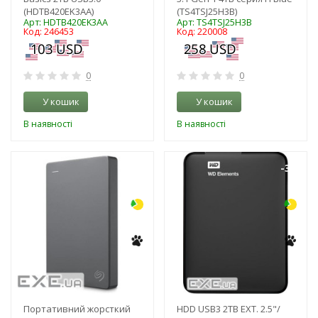
(HDTB420EK3AA)
(TS4TSJ25H3B)
Арт: HDTB420EK3AA
Арт: TS4TSJ25H3B
Код: 246453
Код: 220008
0
0
У кошик
У кошик
В наявності
В наявності
-3%
-3%
Портативний жорсткий
HDD USB3 2TB EXT. 2.5"/