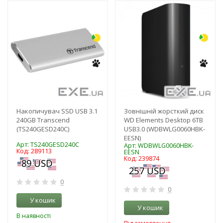
-3%
-3%
Накопичувач SSD USB 3.1
Зовнішній жорсткий диск
240GB Transcend
WD Elements Desktop 6TB
(TS240GESD240C)
USB3.0 (WDBWLG0060HBK-
EESN)
Арт: TS240GESD240C
Арт: WDBWLG0060HBK-
Код: 289113
EESN
Код: 239874
0
0
У кошик
У кошик
В наявності