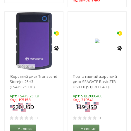
Під замовлення
-3%
-3%
Жорсткий диск Transcend
Портативний жорсткий
StoreJet 25H3
диск SEAGATE Basic 2TB
(TS4TSJ25H3P)
USB3.0 (STJL2000400)
Арт: TS4TSJ25H3P
Арт: STJL2000400
Код: 195158
Код: 319541
0
0
У кошик
У кошик