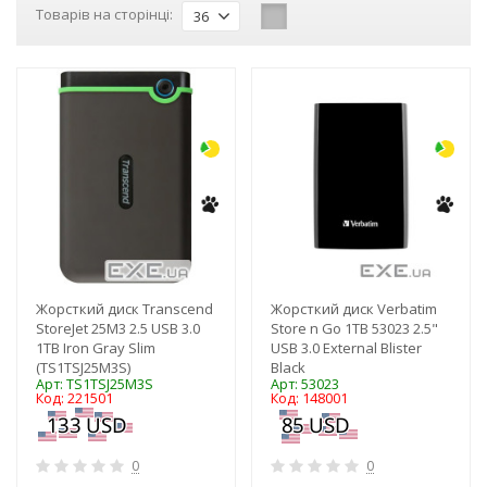
Товарів на сторінці:
36
-3%
-3%
Жорсткий диск Transcend
Жорсткий диск Verbatim
StoreJet 25M3 2.5 USB 3.0
Store n Go 1TB 53023 2.5"
1TB Iron Gray Slim
USB 3.0 External Blister
(TS1TSJ25M3S)
Black
Арт: TS1TSJ25M3S
Арт: 53023
Код: 221501
Код: 148001
0
0