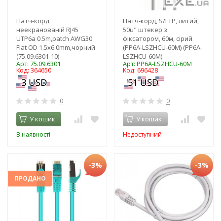
Патч-корд
Патч-корд, S/FTP, литий,
неекранованій RJ45
50u" штекер з
UTP6a 0.5m,patch AWG30
фіксатором, 60м, сірий
Flat OD 1.5x6.0mm,чорний
(PP6A-LSZHCU-60M) (PP6A-
(75.09.6301-10)
LSZHCU-60M)
Арт: 75.09.6301
Арт: PP6A-LSZHCU-60M
Код: 364650
Код: 696428
0
0
У кошик
У кошик
В наявності
Недоступний
-3%
-3%
ПРОДАНО