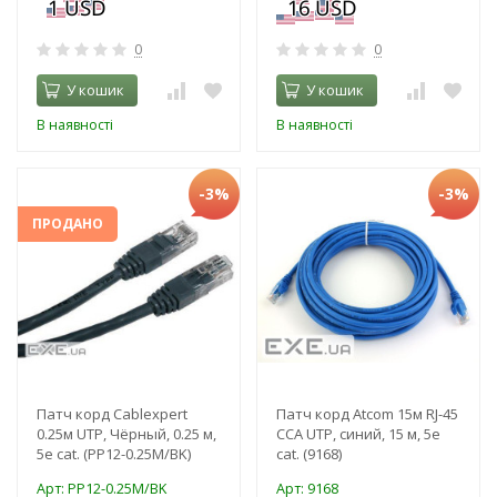
0
0
У кошик
У кошик
В наявності
В наявності
-3%
-3%
ПРОДАНО
Патч корд Cablexpert
Патч корд Atcom 15м RJ-45
0.25м UTP, Чёрный, 0.25 м,
CCA UTP, синий, 15 м, 5е
5е cat. (PP12-0.25M/BK)
cat. (9168)
Арт: PP12-0.25M/BK
Арт: 9168