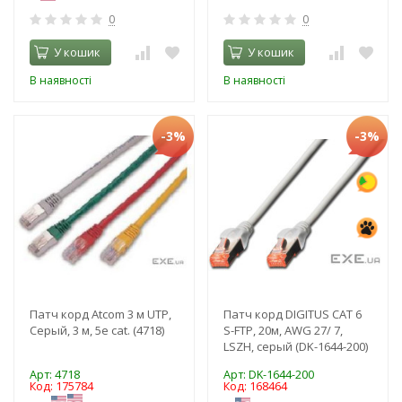
0
0
У кошик
У кошик
В наявності
В наявності
-3%
-3%
Патч корд Atcom 3 м UTP,
Патч корд DIGITUS CAT 6
Серый, 3 м, 5е cat. (4718)
S-FTP, 20м, AWG 27/ 7,
LSZH, серый (DK-1644-200)
Арт: 4718
Арт: DK-1644-200
Код: 175784
Код: 168464