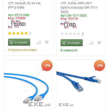
UTP, Белый, 50, 5е cat.
UTP, 0.25м, AWG 26/7
(PP12-50M)
сірого кольору (DK-1511-
0025)
Арт: PP12-50M
Арт: DK-1511-0025
Код: 175806
Код: 150176
1
0
У кошик
У кошик
Очікується поставка
В наявності
-3%
-3%