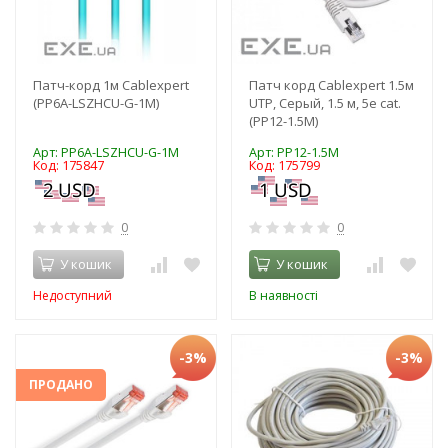
Патч-корд 1м Cablexpert
Патч корд Cablexpert 1.5м
(PP6A-LSZHCU-G-1M)
UTP, Серый, 1.5 м, 5е cat.
(PP12-1.5M)
Арт: PP6A-LSZHCU-G-1M
Арт: PP12-1.5M
Код: 175847
Код: 175799
0
0
У кошик
У кошик
Недоступний
В наявності
-3%
-3%
ПРОДАНО