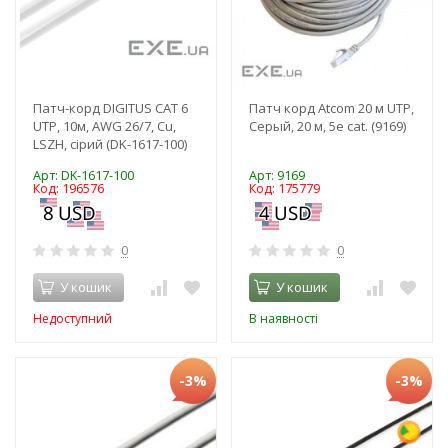
Патч-корд DIGITUS CAT 6
Патч корд Atcom 20 м UTP,
UTP, 10м, AWG 26/7, Cu,
Серый, 20 м, 5е cat. (9169)
LSZH, сірий (DK-1617-100)
Арт: DK-1617-100
Арт: 9169
Код: 196576
Код: 175779
0
0
У кошик
У кошик
Недоступний
В наявності
-3%
-3%