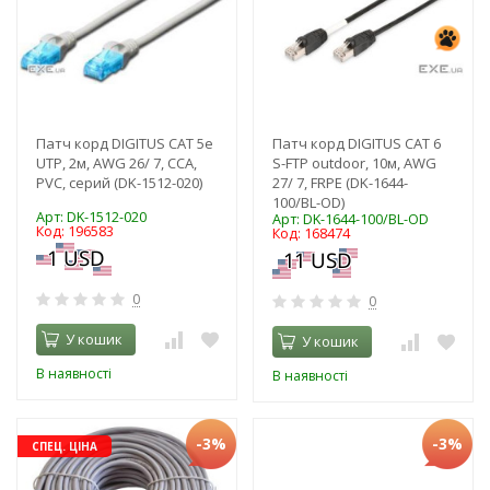
Патч корд DIGITUS CAT 5e
Патч корд DIGITUS CAT 6
UTP, 2м, AWG 26/ 7, CCA,
S-FTP outdoor, 10м, AWG
PVC, серий (DK-1512-020)
27/ 7, FRPE (DK-1644-
100/BL-OD)
Арт: DK-1512-020
Арт: DK-1644-100/BL-OD
Код: 196583
Код: 168474
0
0
У кошик
У кошик
В наявності
В наявності
-3%
-3%
СПЕЦ. ЦІНА