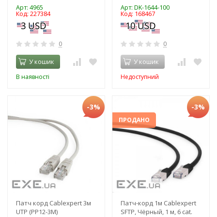
Арт: 4965
Арт: DK-1644-100
Код: 227384
Код: 168467
0
0
У кошик
У кошик
В наявності
Недоступний
-3%
-3%
ПРОДАНО
Патч корд Cablexpert 3м
Патч-корд 1м Cablexpert
UTP (PP12-3M)
SFTP, Чёрный, 1 м, 6 cat.