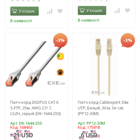
У кошик
У кошик
В наявності
В наявності
-3%
-3%
Патч корд DIGITUS CAT 6
Патч корд Cablexpert 30м
S-FTP, 25м, AWG 27/ 7,
UTP, Белый, 30 м, 5е cat.
LSZH, серый (DK-1644-250)
(PP12-30M)
Арт: DK-1644-250
Арт: PP12-30M
Код: 168463
Код: 175818