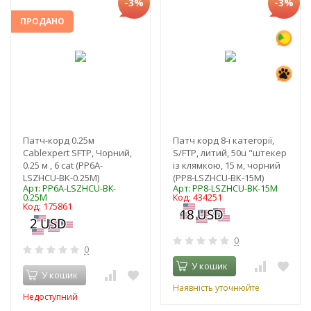
-3%
-3%
ПРОДАНО
Патч-корд 0.25м
Патч корд 8-ї категорії,
Cablexpert SFTP, Чорний,
S/FTP, литий, 50u "штекер
0.25 м , 6 cat (PP6A-
із клямкою, 15 м, чорний
LSZHCU-BK-0.25M)
(PP8-LSZHCU-BK-15M)
Арт: PP6A-LSZHCU-BK-
Арт: PP8-LSZHCU-BK-15M
0.25M
Код: 434251
Код: 175861
0
0
У кошик
У кошик
Наявність уточнюйте
Недоступний