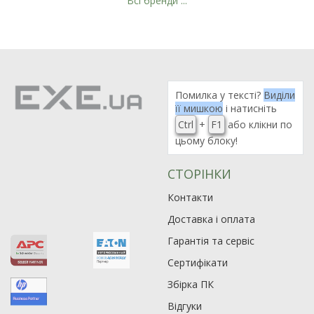
Всі бренди ...
Помилка у тексті?
Виділи
її мишкою
і натисніть
Ctrl
+
F1
або клікни по
цьому блоку!
СТОРІНКИ
Контакти
Доставка і оплата
Гарантія та сервіс
Сертифікати
Збірка ПК
Відгуки