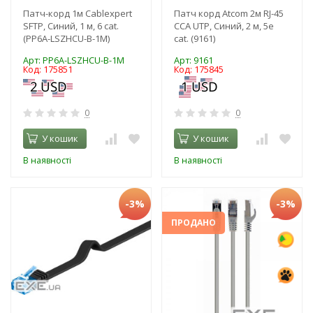
Патч-корд 1м Cablexpert
Патч корд Atcom 2м RJ-45
SFTP, Синий, 1 м, 6 cat.
CCA UTP, Синий, 2 м, 5е
(PP6A-LSZHCU-B-1M)
cat. (9161)
Арт: PP6A-LSZHCU-B-1M
Арт: 9161
Код: 175851
Код: 175845
0
0
У кошик
У кошик
В наявності
В наявності
-3%
-3%
ПРОДАНО