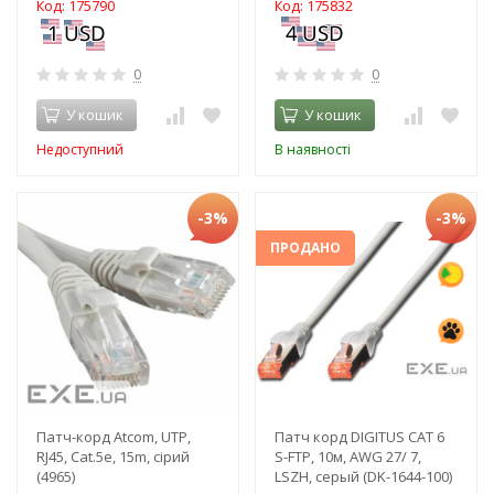
Код: 175790
Код: 175832
0
0
У кошик
У кошик
Недоступний
В наявності
-3%
-3%
ПРОДАНО
Патч-корд Atcom, UTP,
Патч корд DIGITUS CAT 6
RJ45, Cat.5e, 15m, сірий
S-FTP, 10м, AWG 27/ 7,
(4965)
LSZH, серый (DK-1644-100)