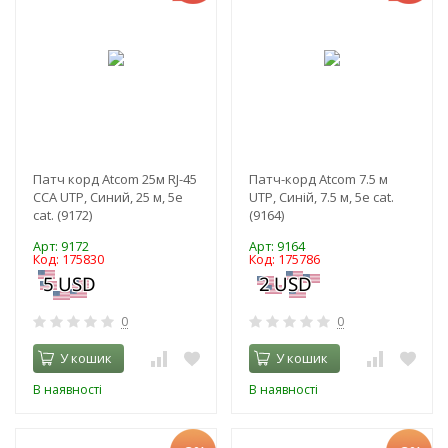
Патч корд Atcom 25м RJ-45
Патч-корд Atcom 7.5 м
CCA UTP, Синий, 25 м, 5е
UTP, Синій, 7.5 м, 5е cat.
cat. (9172)
(9164)
Арт: 9172
Арт: 9164
Код: 175830
Код: 175786
0
0
У кошик
У кошик
В наявності
В наявності