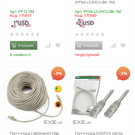
(PP6A-LSZHCU-BK-1M)
Арт: PP12-3M
Арт: PP6A-LSZHCU-BK-1M
Код: 175817
Код: 175849
0
0
У кошик
У кошик
В наявності
Недоступний
-3%
-3%
Патч корд Cablexpert 50м
Патч-корд DIGITUS cat.5e