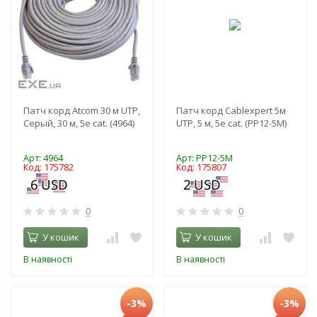
Патч корд Atcom 30 м UTP,
Патч корд Cablexpert 5м
Серый, 30 м, 5е cat. (4964)
UTP, 5 м, 5е cat. (PP12-5M)
Арт: 4964
Арт: PP12-5M
Код: 175782
Код: 175807
0
0
У кошик
У кошик
В наявності
В наявності
-3%
-3%