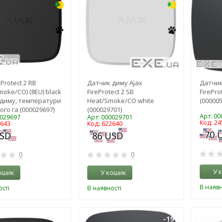
eProtect 2 RB
Датчик диму Ajax
Датчик
moke/CO) (8EU) black
FireProtect 2 SB
FirePro
диму, температури
Heat/Smoke/CO white
(000005
ого га (000029697)
(000029701)
Арт: 0
0029697
Арт: 000029701
Код: 24
2643
Код: 622640
0
0
У 
ошик
У кошик
В наявн
сті
В наявності
-19%
-19%