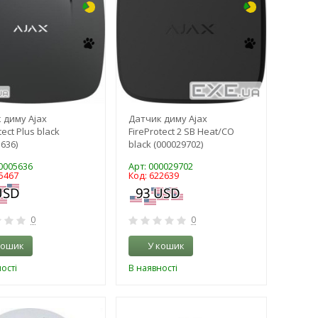
 диму Ajax
Датчик диму Ajax
tect Plus black
FireProtect 2 SB Heat/CO
636)
black (000029702)
00005636
Арт: 000029702
5467
Код: 622639
0
0
кошик
У кошик
ості
В наявності
-3%
-3%