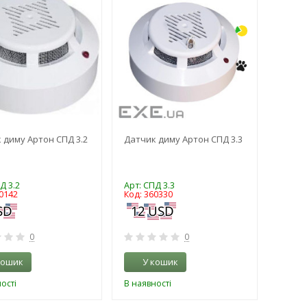
 диму Артон СПД 3.2
Датчик диму Артон СПД 3.3
Д 3.2
Арт: СПД 3.3
0142
Код: 360330
0
0
кошик
У кошик
ості
В наявності