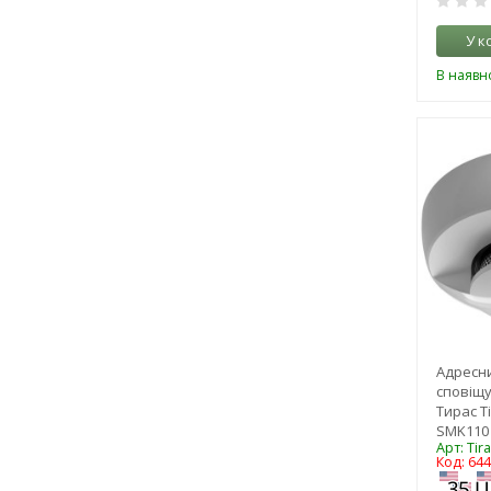
У к
В наявно
Адресн
сповіщ
Тирас T
SMK110
Арт: Ti
Код: 64