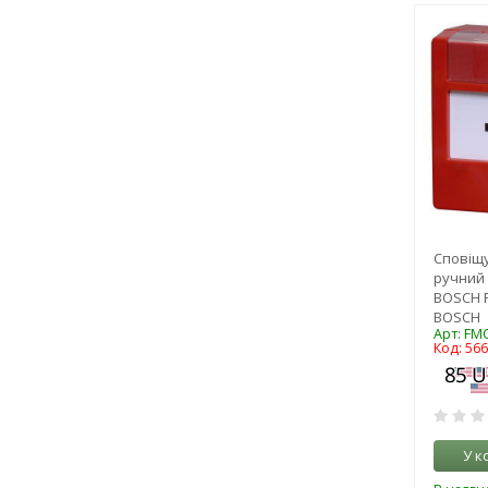
Сповіщ
ручний
BOSCH 
BOSCH
Арт: FM
Код: 56
У к