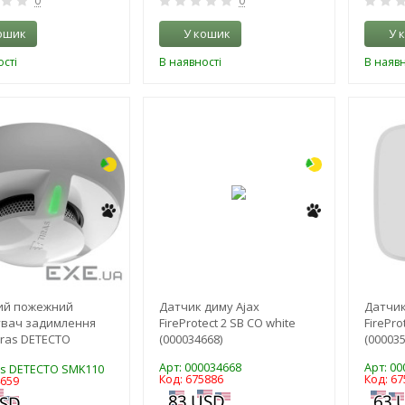
0
0
ошик
У кошик
У 
сті
В наявності
В наявн
-3%
-3%
ий пожежний
Датчик диму Ajax
Датчик
увач задимлення
FireProtect 2 SB CO white
FirePro
iras DETECTO
(000034668)
(000035
Арт: 000034668
Арт: 0
ras DETECTO SMK110
Код: 675886
Код: 67
4659