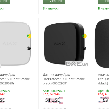
ошик
У кошик
У 
сті
В наявності
В наявн
-15%
-16%
диму Ajax
Датчик диму Ajax
Аналіз
tect 2 SB Heat/Smoke
FireProtect 2 RB Heat/Smoke
LifeQua
00029699)
black (000029691)
/black)
0029699
Арт: 000029691
Арт: Lif
2642
Код: 622645
Код: 63