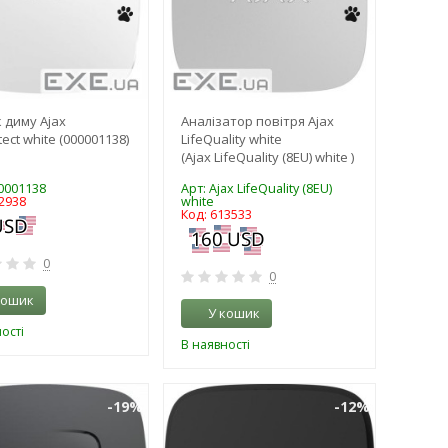
 диму Ajax
Аналізатор повітря Ajax
tect white (000001138)
LifeQuality white
(Ajax LifeQuality (8EU) white )
00001138
Арт: Ajax LifeQuality (8EU)
2938
white
Код: 613533
0
0
кошик
У кошик
ості
В наявності
-19%
-12%