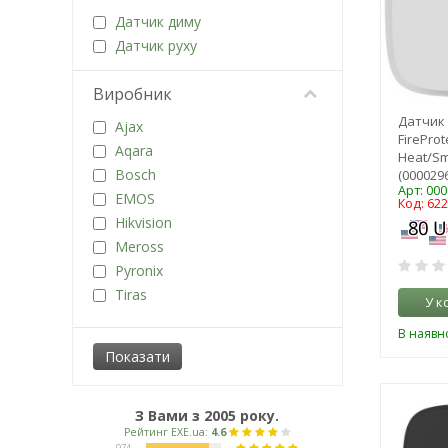
Датчик диму
Датчик руху
Виробник
Датчик 
Ajax
FireProt
Aqara
Heat/Sm
Bosch
(000029
Арт: 00
EMOS
Код: 62
Hikvision
Meross
Pyronix
Tiras
У к
U-Prox
В наявно
Viatec
Yoso
Інший
Артон
З Вами з 2005 року.