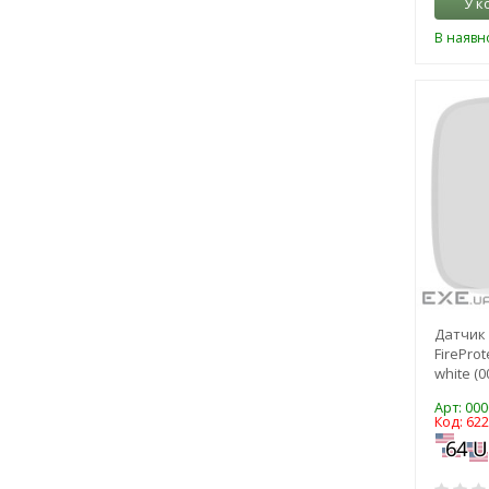
У к
В наявно
Датчик 
FirePro
white (0
Арт: 00
Код: 62