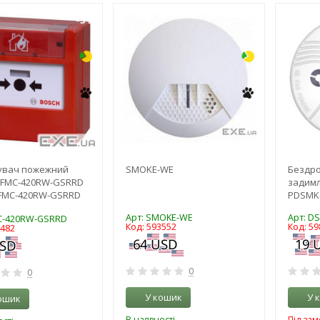
-3%
-7%
увач пожежний
SMOKE-WE
Бездро
 FMC-420RW-GSRRD
задимл
FMC-420RW-GSRRD
PDSMK
Арт: SMOKE-WE
Арт: D
C-420RW-GSRRD
Код: 593552
Код: 59
6482
0
0
У кошик
У 
ошик
В наявності
Під за