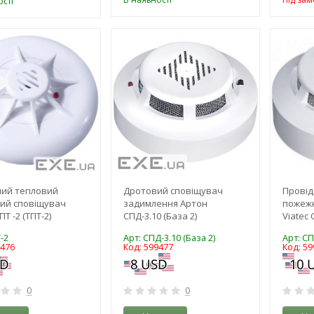
сті
-3%
-3%
ний тепловий
Дротовий сповіщувач
Провід
ий сповіщувач
задимлення Артон
пожеж
Т -2 (ТПТ-2)
СПД-3.10 (База 2)
Viatec 
-2
Арт: СПД-3.10 (База 2)
Арт: СП
9476
Код: 599477
Код: 59
0
0