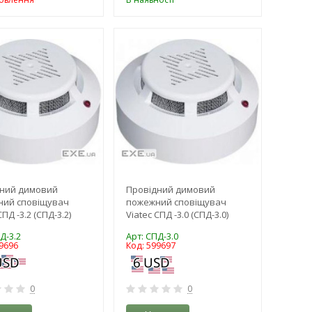
-3%
-3%
ний димовий
Провідний димовий
ний сповіщувач
пожежний сповіщувач
СПД -3.2 (СПД-3.2)
Viatec СПД -3.0 (СПД-3.0)
Д-3.2
Арт: СПД-3.0
9696
Код: 599697
0
0