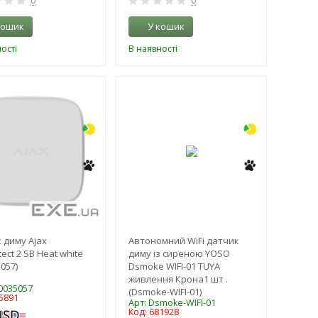
0
0
кошик
У кошик
ості
В наявності
-3%
-3%
 диму Ajax
Автономний WiFi датчик
tect 2 SB Heat white
диму із сиреною YOSO
057)
Dsmoke WIFI-01 TUYA
живлення Крона1 шт .
00035057
(Dsmoke-WIFI-01)
5891
Арт: Dsmoke-WIFI-01
Код: 681928