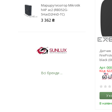
Маршрутизатор Mikrotik
hAP ac2 (RBD52G-
5HacD2HnD-TC)
3 362 ₴
Датчик 
FirePro
black (0
Арт: 00
Код: 62
Всі бренди ...
У к
В наявно