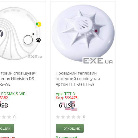
-3%
-3%
товий сповіщувач
Провідний тепловий
ення Hikvision DS-
пожежний сповіщувач
-S-WE
Артон ТПТ -3 (ТПТ-3)
S-PDSMK-S-WE
Арт: ТПТ-3
8382
Код: 599475
0
0
кошик
У кошик
мовлення
В наявності