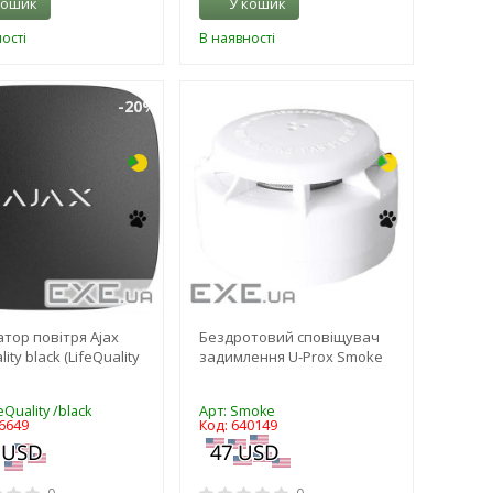
кошик
У кошик
ості
В наявності
-20%
-14%
атор повітря Ajax
Бездротовий сповіщувач
lity black (LifeQuality
задимлення U-Prox Smoke
eQuality /black
Арт: Smoke
6649
Код: 640149