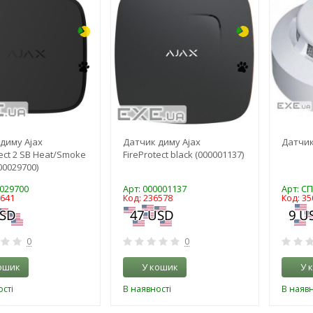
диму Ajax
Датчик диму Ajax
Датчик
tect 2 SB Heat/Smoke
FireProtect black (000001137)
00029700)
0029700
Арт: 000001137
Арт: СП
2641
Код: 236578
Код: 35
0
0
ошик
У кошик
У 
сті
В наявності
В наявн