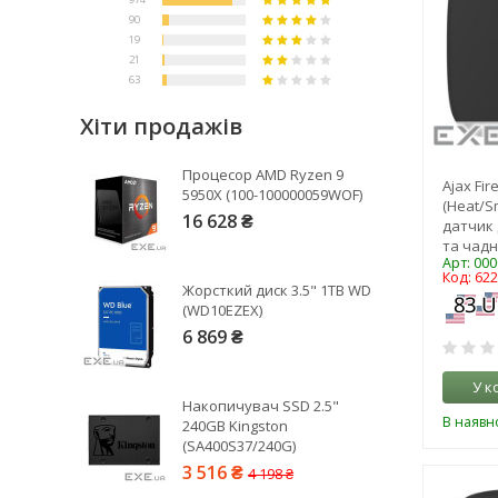
Хіти продажів
Процесор AMD Ryzen 9
Ajax Fir
5950X (100-100000059WOF)
(Heat/S
16 628 ₴
датчик 
та чадн
Арт: 00
Код: 62
Жорсткий диск 3.5" 1TB WD
Рейтинг EXE.ua:
4.6
(WD10EZEX)
974
6 869 ₴
90
19
У к
Накопичувач SSD 2.5"
21
В наявно
240GB Kingston
63
(SA400S37/240G)
3 516 ₴
4 198 ₴