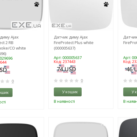
диму Ajax
Датчик диму Ajax
Датчик
ect 2 RB
FireProtect Plus white
FirePro
oke/CO white
(000005637)
696)
Арт: 000005637
Арт: 0
0029696
Код: 237443
Код: 23
2644
0
0
У кошик
У 
ошик
В наявності
В наявн
сті
-13%
-18%