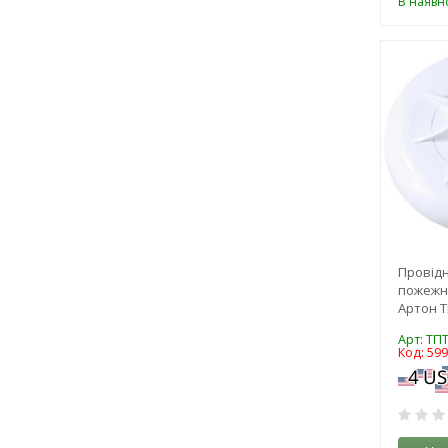
В наявно
Провід
пожежн
Артон ТП
Арт: ТПТ
Код: 59