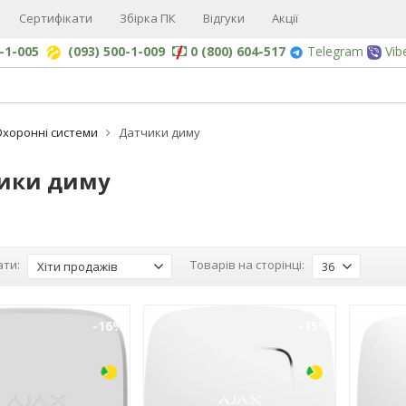
Сертифікати
Збірка ПК
Відгуки
Акції
0-1-005
(093) 500-1-009
0 (800) 604-517
Telegram
Vib
хоронні системи
Датчики диму
ики диму
ти:
Товарів на сторінці:
Хіти продажів
36
-16%
-15%