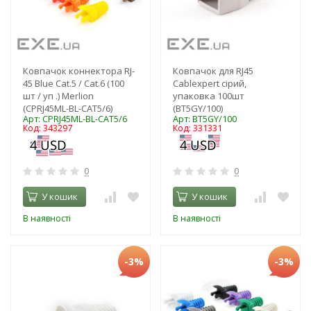
Ковпачок коннектора RJ-
Ковпачок для RJ45
45 Blue Cat.5 / Cat.6 (100
Cablexpert сірий,
шт / уп .) Merlion
упаковка 100шт
(CPRJ45ML-BL-CAT5/6)
(BT5GY/100)
Арт: CPRJ45ML-BL-CAT5/6
Арт: BT5GY/100
Код: 343297
Код: 331331
0
0
У кошик
У кошик
В наявності
В наявності
-3%
-3%