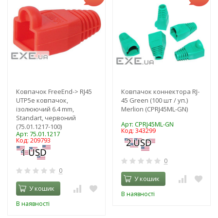
Ковпачок FreeEnd-> RJ45
Ковпачок коннектора RJ-
UTP5e ковпачок,
45 Green (100 шт / уп.)
ізолюючий 6.4 mm,
Merlion (CPRJ45ML-GN)
Standart, червоний
Арт: CPRJ45ML-GN
(75.01.1217-100)
Код: 343299
Арт: 75.01.1217
Код: 209793
0
0
У кошик
У кошик
В наявності
В наявності