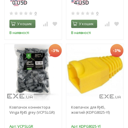
0
0
У кошик
У кошик
В наявності
В наявності
-3%
-3%
Ковпачок коннектора
Ковпачок для RJ45,
Vinga RJ45 grey (VCPSLGR)
жовтий (KDPG8025-Yl)
Арт: VCPSLGR
Арт: KDPG8025-Yl