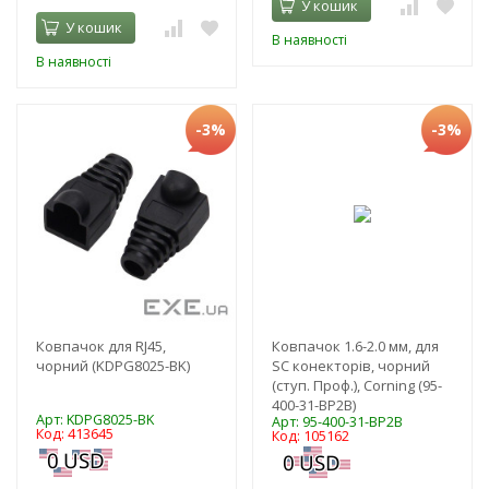
У кошик
У кошик
В наявності
В наявності
-3%
-3%
Ковпачок для RJ45,
Ковпачок 1.6-2.0 мм, для
чорний (KDPG8025-BK)
SC конекторів, чорний
(ступ. Проф.), Corning (95-
400-31-BP2B)
Арт: KDPG8025-BK
Арт: 95-400-31-BP2B
Код: 413645
Код: 105162