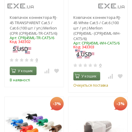
Ковпачок коннектора RJ-
Ковпачок коннектора RJ-
45 TRANSPARENT Cat.5 /
45 White Cat.5 / Cat.6 (100
Cat.6 (100 шт / уп.) Merlion
шт / уп.) Merlion
(CPR (CPRJ45ML-TR-CAT5/6)
(CPRJ45ML- (CPRJ45ML-WH-
Арт: CPRJ45ML-TR-CAT5/6
CAT5/6)
Код: 343302
Арт: CPRJ45ML-WH-CAT5/6
Код: 343303
0
0
У кошик
У кошик
В наявності
Очікується поставка
-3%
-3%