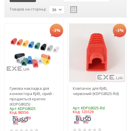
Товарів на сторінці:
36
-3%
-3%
Гумова накладка для
Ковпачок для RJ45,
коннектора RJ45, сірий -
червоний (KDPG8025-Rd)
продається кратно
(KDPG8025)
Арт: KDPG8025-Rd
Арт: KDPG8025
Код: 120129
Код: 86556
0
0