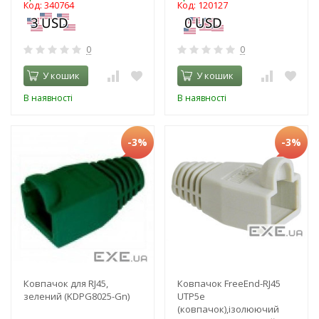
Код: 340764
Код: 120127
0
0
У кошик
У кошик
В наявності
В наявності
-3%
-3%
Ковпачок для RJ45,
Ковпачок FreeEnd-RJ45
зелений (KDPG8025-Gn)
UTP5e
(ковпачок),ізолюючий