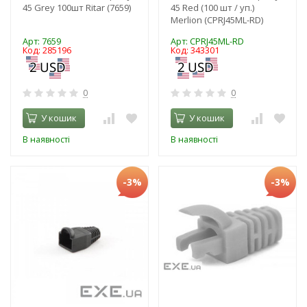
45 Grey 100шт Ritar (7659)
45 Red (100 шт / уп.)
Merlion (CPRJ45ML-RD)
Арт: 7659
Арт: CPRJ45ML-RD
Код: 285196
Код: 343301
0
0
У кошик
У кошик
В наявності
В наявності
-3%
-3%