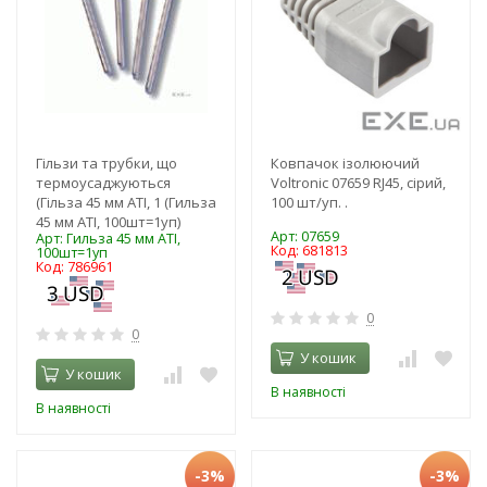
Гільзи та трубки, що
Ковпачок ізолюючий
термоусаджуються
Voltronic 07659 RJ45, сірий,
(Гільза 45 мм ATI, 1 (Гильза
100 шт/уп. .
45 мм ATI, 100шт=1уп)
Арт: 07659
Арт: Гильза 45 мм ATI,
Код: 681813
100шт=1уп
Код: 786961
0
0
У кошик
У кошик
В наявності
В наявності
-3%
-3%