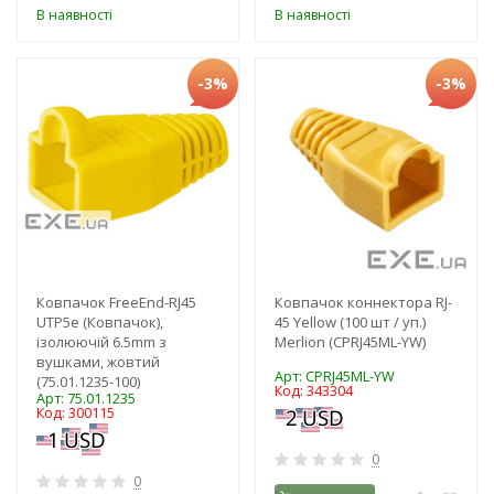
В наявності
В наявності
-3%
-3%
Ковпачок FreeEnd-RJ45
Ковпачок коннектора RJ-
UTP5e (Ковпачок),
45 Yellow (100 шт / уп.)
ізолюючій 6.5mm з
Merlion (CPRJ45ML-YW)
вушками, жовтий
Арт: CPRJ45ML-YW
(75.01.1235-100)
Код: 343304
Арт: 75.01.1235
Код: 300115
0
0