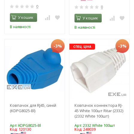
0
0
У кошик
У кошик
В наявності
В наявності
-3%
-3%
СПЕЦ. ЦІНА
Ковпачок для RJ45, синій
Ковпачок коннектора RJ-
(KDPG8025-Bl)
45 White 100шт Ritar (2332)
(2332 White 100шт)
Арт: KDPG8025-Bl
Арт: 2332 White 100шт
Код: 120130
Код: 248039