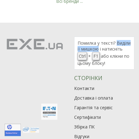
Всі бренди ...
Помилка у тексті?
Виділи
її мишкою
і натисніть
Ctrl
+
F1
або клікни по
цьому блоку!
СТОРІНКИ
Контакти
Доставка і оплата
Гарантія та сервіс
Сертифікати
Збірка ПК
Відгуки