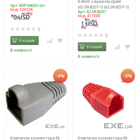
6.4mm з вушком,сірий
Арт: KDPG8025-Gn
(62.09.8207-1) (62.09.8207-1)
Код: 120128
Арт: 62.09.8207
Код: 417300
0
0
У кошик
У кошик
В наявності
В наявності
-3%
-3%
Ковпачок коннектора RJ-
Ковпачок коннектора RJ-