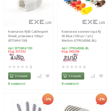
Ковпачок RJ45 Cablexpert
Ковпачок коннектора RJ-
білий, упаковка 100шт
45 Blue (100 шт / уп.)
(BT5WH/100)
Merlion (CPRG45ML-BL)
Арт: BT5WH/100
Арт: CPRG45ML-BL
Код: 331332
Код: 343296
0
0
У кошик
У кошик
В наявності
В наявності
-3%
-3%