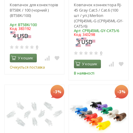
Ковпачок для конекторів
Ковпачок коннектора RJ-
BT5BK / 100 (чорний )
45 Gray Cat.5 / Cat.6 (100
(BT5BK/100)
шт / уп.) Merlion
(CPRJ45ML-G (CPRJ45ML-GY-
Арт: BT5BK/100
CAT5/6)
Код: 383192
Арт: CPRJ45ML-GY-CAT5/6
Код: 343298
0
0
У кошик
У кошик
Очікується поставка
В наявності
-3%
-3%