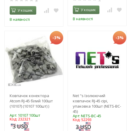
У кошик
У кошик
В наявності
В наявності
-3%
-3%
Ковпачок конектора
Net "s Ізолюючий
Atcom RJ-45 білий 100шт
ковпачок RJ-45 сірі,
(10107) (10107 100шт) )
упаковка 100шт (NETS-BC-
45)
Арт: 10107 100шт
Арт: NETS-BC-45
Код: 232321
Код: 52293