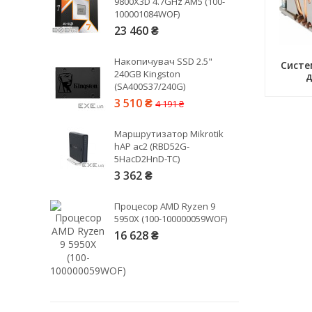
9800X3D 4.7GHz AM5 (100-
100001084WOF)
23 460 ₴
Рейтинг EXE.ua:
4.6
974
Накопичувач SSD 2.5"
90
Систе
240GB Kingston
д
19
(SA400S37/240G)
21
3 510 ₴
4 191 ₴
63
Маршрутизатор Mikrotik
hAP ac2 (RBD52G-
5HacD2HnD-TC)
3 362 ₴
Процесор AMD Ryzen 9
5950X (100-100000059WOF)
16 628 ₴