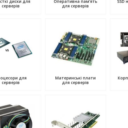
сткі диски для
Оперативна пам'ять
SSD 
серверів
для серверів
оцесори для
Материнські плати
Корп
серверів
для серверів