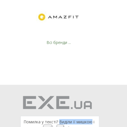
Всі бренди ...
Помилка у тексті?
Виділи її мишкою
і