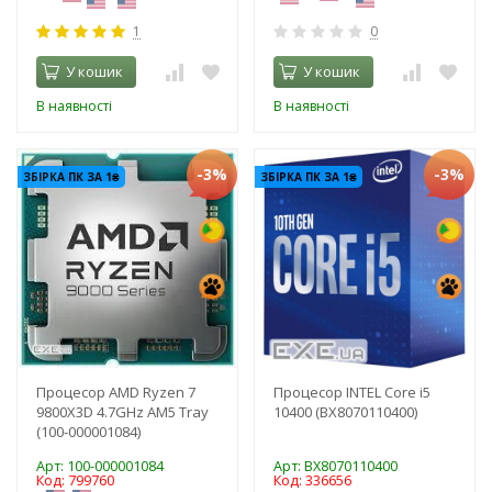
1
0
У кошик
У кошик
В наявності
В наявності
-3%
-3%
ЗБІРКА ПК ЗА 1₴
ЗБІРКА ПК ЗА 1₴
Процесор AMD Ryzen 7
Процесор INTEL Core i5
9800X3D 4.7GHz AM5 Tray
10400 (BX8070110400)
(100-000001084)
Арт: 100-000001084
Арт: BX8070110400
Код: 799760
Код: 336656