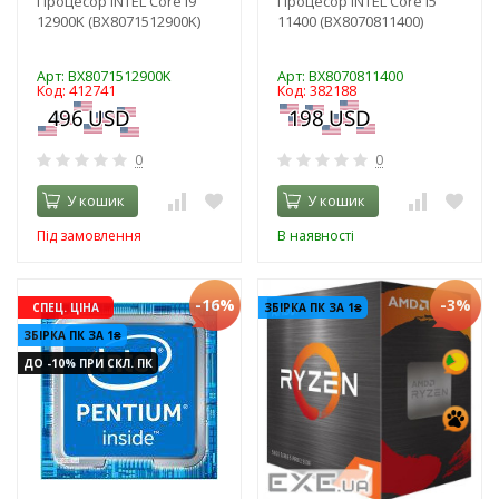
Процесор INTEL Core i9
Процесор INTEL Core i5
12900K (BX8071512900K)
11400 (BX8070811400)
Арт: BX8071512900K
Арт: BX8070811400
Код: 412741
Код: 382188
0
0
У кошик
У кошик
Під замовлення
В наявності
-16%
-3%
СПЕЦ. ЦІНА
ЗБІРКА ПК ЗА 1₴
ЗБІРКА ПК ЗА 1₴
ДО -10% ПРИ СКЛ. ПК