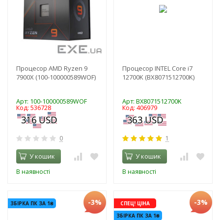
Процесор AMD Ryzen 9
Процесор INTEL Core i7
7900X (100-100000589WOF)
12700K (BX8071512700K)
Арт: 100-100000589WOF
Арт: BX8071512700K
Код: 536728
Код: 406979
0
1
У кошик
У кошик
В наявності
В наявності
-3%
-3%
ЗБІРКА ПК ЗА 1₴
СПЕЦ! ЦІНА
ЗБІРКА ПК ЗА 1₴