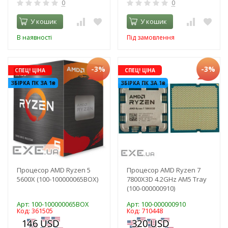
0
0
У кошик
У кошик
В наявності
Під замовлення
-3%
-3%
СПЕЦ! ЦІНА
СПЕЦ! ЦІНА
ЗБІРКА ПК ЗА 1₴
ЗБІРКА ПК ЗА 1₴
Процесор AMD Ryzen 5
Процесор AMD Ryzen 7
5600X (100-100000065BOX)
7800X3D 4.2GHz AM5 Tray
(100-000000910)
Арт: 100-100000065BOX
Арт: 100-000000910
Код: 361505
Код: 710448