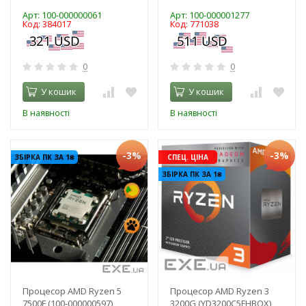
Арт: 100-000000061
Арт: 100-000001277
Код: 384017
Код: 771038
0
0
У кошик
У кошик
В наявності
В наявності
-3%
-3%
ЗБІРКА ПК ЗА 1₴
СПЕЦ. ЦІНА
ЗБІРКА ПК ЗА 1₴
Процесор AMD Ryzen 5
Процесор AMD Ryzen 3
7500F (100-000000597)
3200G (YD3200C5FHBOX)