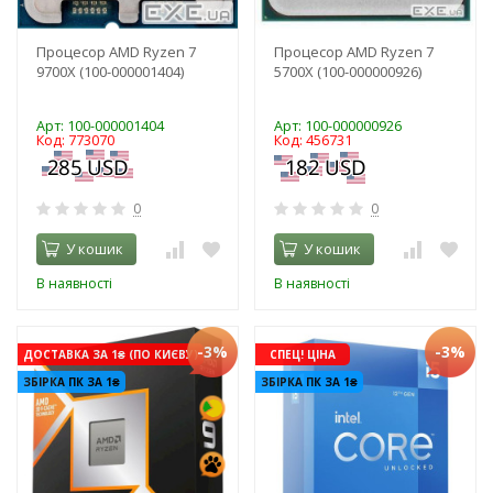
Процесор AMD Ryzen 7
Процесор AMD Ryzen 7
9700X (100-000001404)
5700X (100-000000926)
Арт: 100-000001404
Арт: 100-000000926
Код: 773070
Код: 456731
0
0
У кошик
У кошик
В наявності
В наявності
-3%
-3%
ДОСТАВКА ЗА 1₴ (ПО КИЄВУ)
СПЕЦ! ЦІНА
ЗБІРКА ПК ЗА 1₴
ЗБІРКА ПК ЗА 1₴