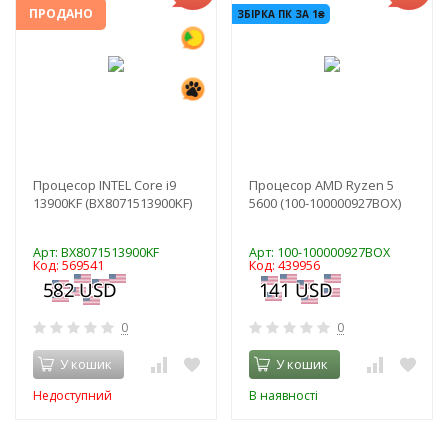
ПРОДАНО
ЗБІРКА ПК ЗА 1₴
Процесор INTEL Core i9
Процесор AMD Ryzen 5
13900KF (BX8071513900KF)
5600 (100-100000927BOX)
Арт: BX8071513900KF
Арт: 100-100000927BOX
Код: 569541
Код: 439956
0
0
У кошик
У кошик
Недоступний
В наявності