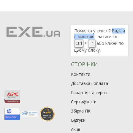
Помилка у тексті?
Виділи
її мишкою
і натисніть
Ctrl
+
F1
або клікни по
цьому блоку!
СТОРІНКИ
Контакти
Доставка і оплата
Гарантія та сервіс
Сертифікати
Збірка ПК
Відгуки
Акції