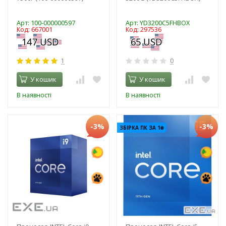
Арт: 100-000000597
Арт: YD3200C5FHBOX
Код: 667001
Код: 297536
1
0
У кошик
У кошик
В наявності
В наявності
-3%
-3%
ЗБІРКА ПК ЗА 1₴