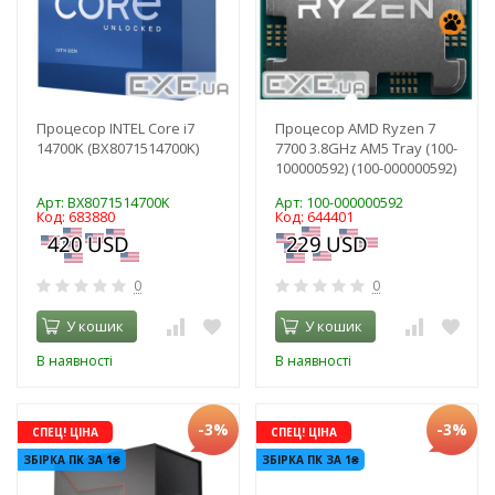
Процесор INTEL Core i7
Процесор AMD Ryzen 7
14700K (BX8071514700K)
7700 3.8GHz AM5 Tray (100-
100000592) (100-000000592)
Арт: BX8071514700K
Арт: 100-000000592
Код: 683880
Код: 644401
0
0
У кошик
У кошик
В наявності
В наявності
-3%
-3%
СПЕЦ! ЦІНА
СПЕЦ! ЦІНА
ЗБІРКА ПК ЗА 1₴
ЗБІРКА ПК ЗА 1₴