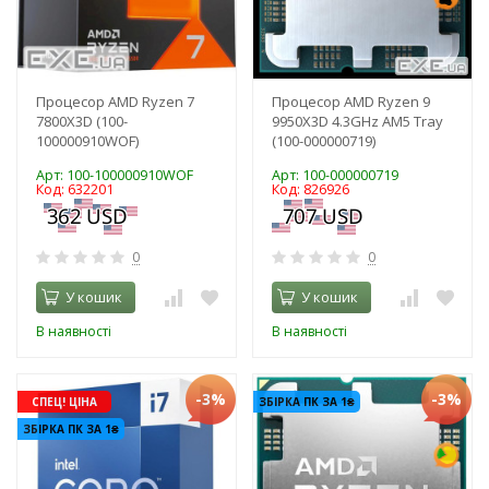
Процесор AMD Ryzen 7
Процесор AMD Ryzen 9
7800X3D (100-
9950X3D 4.3GHz AM5 Tray
100000910WOF)
(100-000000719)
Арт: 100-100000910WOF
Арт: 100-000000719
Код: 632201
Код: 826926
0
0
У кошик
У кошик
В наявності
В наявності
-3%
-3%
СПЕЦ! ЦІНА
ЗБІРКА ПК ЗА 1₴
ЗБІРКА ПК ЗА 1₴