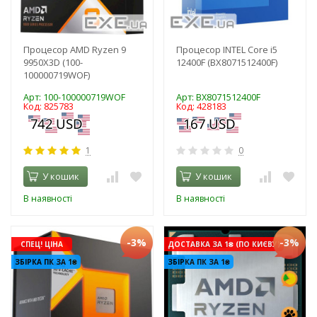
Процесор AMD Ryzen 9
Процесор INTEL Core i5
9950X3D (100-
12400F (BX8071512400F)
100000719WOF)
Арт: 100-100000719WOF
Арт: BX8071512400F
Код: 825783
Код: 428183
1
0
У кошик
У кошик
В наявності
В наявності
-3%
-3%
СПЕЦ! ЦІНА
ДОСТАВКА ЗА 1₴ (ПО КИЄВУ)
ЗБІРКА ПК ЗА 1₴
ЗБІРКА ПК ЗА 1₴