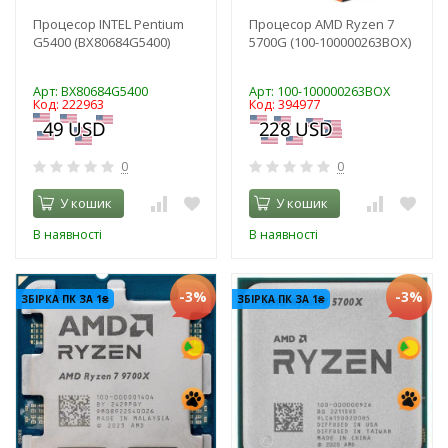
Процесор INTEL Pentium
Процесор AMD Ryzen 7
G5400 (BX80684G5400)
5700G (100-100000263BOX)
Арт: BX80684G5400
Арт: 100-100000263BOX
Код: 222963
Код: 394977
0
0
У кошик
У кошик
В наявності
В наявності
-3%
-3%
ЗБІРКА ПК ЗА 1₴
ЗБІРКА ПК ЗА 1₴