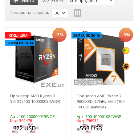
Фільтр
Хіти продажів
Товарів на сторінці:
36
-3%
-3%
СПЕЦ! ЦІНА
ЗБІРКА ПК ЗА 1₴
ЗБІРКА ПК ЗА 1₴
Процесор AMD Ryzen 9
Процесор AMD Ryzen 7
5950X (100-100000059WOF)
9800X3D 4.7GHz AM5 (100-
100001084WOF)
Арт: 100-100000059WOF
Арт: 100-100001084WOF
Код: 361476
Код: 796931