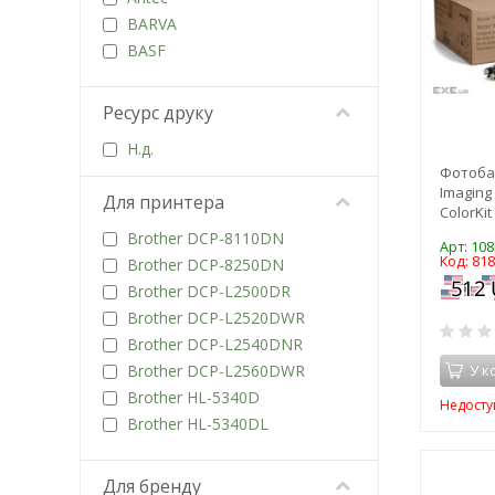
Девелопер
BARVA
Драм картридж
BASF
Друкуюча головка
bindMARK
Збірник відпрацьованого
Blade
Ресурс друку
тонера
Brother
Картридж
Н.д.
Canon
Фотоба
Комплект
CEE
Imaging
Для принтера
Комплект підшипників
CET
ColorKit
гумового валу
CHI
Brother DCP-8110DN
Контейнер
Арт: 10
CHINA
Код: 81
Brother DCP-8250DN
Контейнер для
Citizen
Brother DCP-L2500DR
відпрацьованого чорнила
CREALITY
Brother DCP-L2520DWR
Коротрон заряду
D&Art
Brother DCP-L2540DNR
Кріплення
Dahle
Brother DCP-L2560DWR
У к
Кришка
DC Select
Brother HL-5340D
Лінійка
Недосту
Delacamp
Brother HL-5340DL
Лампа
Design Trading
Brother HL-5350DN
Лезо дозування
Develop
Brother HL-5370DW
Лоток
Для бренду