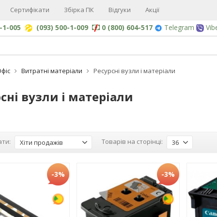
Сертифікати
Збірка ПК
Відгуки
Акції
0-1-005
(093) 500-1-009
0 (800) 604-517
Telegram
Vib
Офіс
Витратні матеріали
Ресурсні вузли і матеріали
сні вузли і матеріали
ти:
Товарів на сторінці:
Хіти продажів
36
-3%
-3%