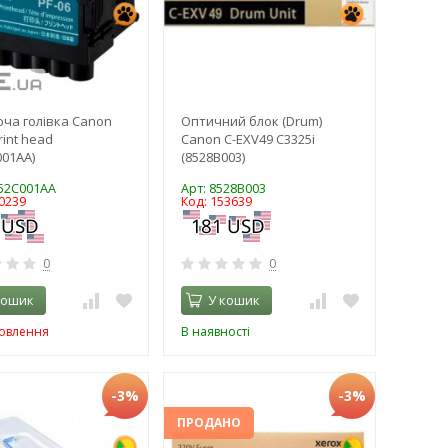
ча голівка Canon
Оптичний блок (Drum)
rint head
Canon C-EXV49 C3325i
001AA)
(8528B003)
352C001AA
Арт: 8528B003
0239
Код: 153639
0
0
кошик
У кошик
мовлення
В наявності
-3%
-3%
ПРОДАНО