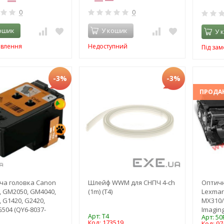
0
0
ошик
У кошик
У 
овлення
Недоступний
Під за
-3%
-3%
ПРОДА
ча головка Canon
Шлейф WWM для СНПЧ 4-ch
Оптичн
 GM2050, GM4040,
(1m) (T4)
Lexmar
 G1420, G2420,
MX310/
G504 (QY6-8037-
Imaging
Арт: T4
Арт: 50
Код: 173519
Код: 97