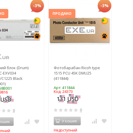
-3%
-3%
НО
ПРОДАНО
ий блок (Drum)
Фотобарабан Ricoh type
C-EXV034
1515 PCU 45K DMU25
/C1225 Black
(411844)
01)
Арт: 411844
458B001
Код: 24373
9816
0
0
У кошик
кошик
Недоступний
упний