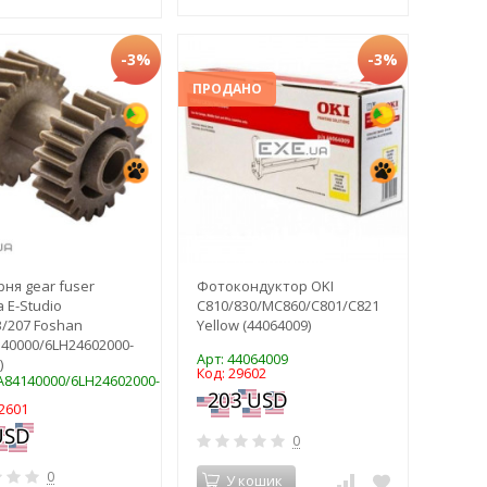
-3%
-3%
ПРОДАНО
ня gear fuser
Фотокондуктор OKI
 E-Studio
C810/830/MC860/C801/C821
3/207 Foshan
Yellow (44064009)
140000/6LH24602000-
Арт: 44064009
)
Код: 29602
LA84140000/6LH24602000-
2601
0
0
У кошик