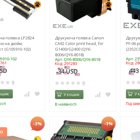
а голівка LP2824
Друкуюча голівка Canon
Друкую
ки на дюйм,
CA92 Color print head, for
PF-06 p
т (G105910-102)
G1400/G2400 (QY6-
(2352C
8006/QY6-8018)
05910-102
Арт: 2
Арт: QY6-8006/QY6-8018
9761
Код: 28
Код: 291283
0
0
ошик
У 
У кошик
сті
Під за
В наявності
-3%
-3%
НО