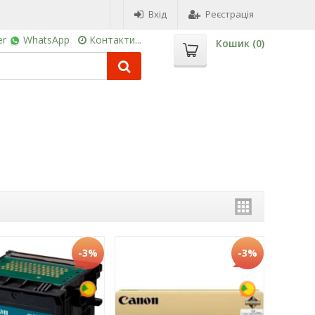
Вхід
Реєстрація
er
WhatsApp
Контакти...
Кошик (
0
)
-3%
-3%