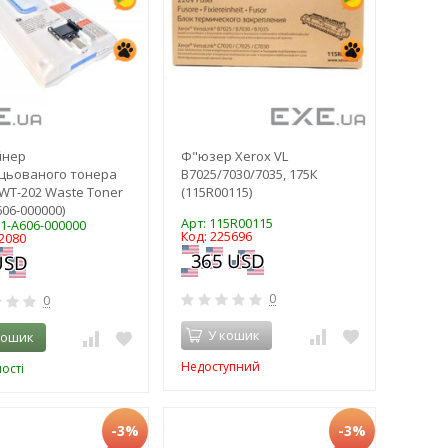
йнер
Ф"юзер Xerox VL
цьованого тонера
B7025/7030/7035, 175К
WT-202 Waste Toner
(115R00115)
606-000000)
Арт: 115R00115
M1-A606-000000
Код: 225696
2080
0
0
У кошик
кошик
Недоступний
ості
-3%
-3%