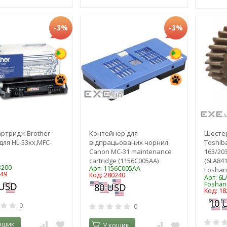
-3%
-3%
ртридж Brother
Контейнер для
Шестер
для HL-53xx,MFC-
відпрацьованих чорнил
Toshiba
Canon MC-31 maintenance
163/20
cartridge (1156C005AA)
(6LA84
3200
Арт: 1156C005AA
Foshan
349
Код: 280240
Арт: 6
Foshan
Код: 18
0
0
ошик
У кошик