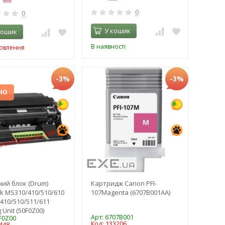
0
0
У кошик
кошик
В наявності
мовлення
-3%
-3%
НО
ий блок (Drum)
Картридж Canon PFI-
k MS310/410/510/610
107Magenta (6707B001AA)
410/510/511/611
 Unit (50F0Z00)
Арт: 6707B001
F0Z00
Код: 133206
448