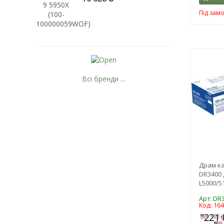
Інший
Під зам
АНК
Всі бренди ...
Рейтинг EXE.ua:
4.6
974
90
19
21
63
Драм ка
DR3400 
L5000/5
Арт: DR
Код: 16