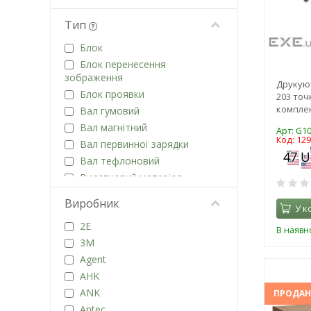
Тип
Блок
Блок перенесення
зображення
Друкуюч
Блок проявки
203 точ
комплек
Вал гумовий
Вал магнітний
Арт: G1
Код: 12
Вал первинної зарядки
Вал тефлоновий
Видатковий матеріал
Втулка вала гумового
Виробник
У к
Втулка вала магнітного
2E
Втулка вала тефлонового
В наявно
3M
Вузол закріплення
зображення
Agent
Вузол захоплення папери
AHK
Вузол очистки ременя
ANK
ПРОДА
Гальмівна майданчик
Antec