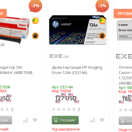
-3%
-3%
НО
ПРОДА
ндуктор OKI
Драм картридж HP Imaging
Оптичн
4/844-K (46857508)
Drum 126A (CE314A)
Canon 
C1225iF
(9458B0
857508
Арт: CE314A
Арт: 9
9924
Код: 50204
Код: 14
0
0
ошик
У кошик
У 
пний
Під замовлення
Недост