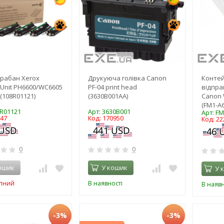
рабан Xerox
Друкуюча голівка Canon
Конте
 Unit PH6600/WC6605
PF-04 print head
відпра
 (108R01121)
(3630B001AA)
Canon 
(FM1-A
8R01121
Арт: 3630B001
Арт: F
847
Код: 170950
Код: 22
0
0
ошик
У кошик
У 
пний
В наявності
В наявн
-3%
-3%