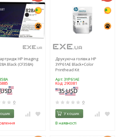
артридж HP Imaging
Друкуюча голівка HP
8A Black (CF358A)
3YP61AE Black+Color
Printhead Kit
358A
Арт: 3YP61AE
6885
Код: 290381
0
0
кошик
У кошик
мовлення
В наявності