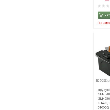
У к
Під зам
Друкую
GM2040,
GM4050,
G3420, 
010000)