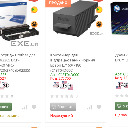
ПРОДАНО
ртридж Brother для
Контейнер для
Драм к
0/2365 DCP-
відпрацьованих чорнил
Drum 82
5x0 MFC-
Epson L7160/7180
720/2740 (DR2335)
(C13T04D000)
Арт: CF
2335
Арт: C13T04D000
Код: 13
5527
Код: 275700
0
0
У 
ошик
У кошик
Під за
ся поставка
Недоступний