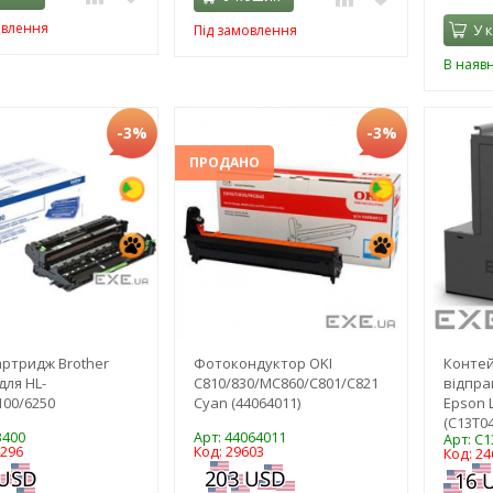
овлення
У 
Під замовлення
В наявн
-3%
-3%
ПРОДАНО
ртридж Brother
Фотокондуктор OKI
Контей
для HL-
C810/830/MC860/C801/C821
відпра
100/6250
Cyan (44064011)
Epson 
(C13T0
3400
Арт: 44064011
Арт: C
4296
Код: 29603
Код: 24