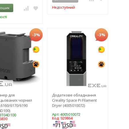
Недоступний
кошик
ості
-3%
-3%
нер для
Додаткове обладнання
цьованих чорнил
Creality Space Pi Filament
L6160/6170/6190
Dryer (4005010072)
4D100)
Арт: 4005010072
13T04D100
Код: 929864
6830