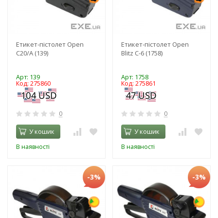
Етикет-пістолет Open
Етикет-пістолет Open
C20/A (139)
Blitz C-6 (1758)
Арт: 139
Арт: 1758
Код: 275860
Код: 275861
0
0
У кошик
У кошик
В наявності
В наявності
-3%
-3%