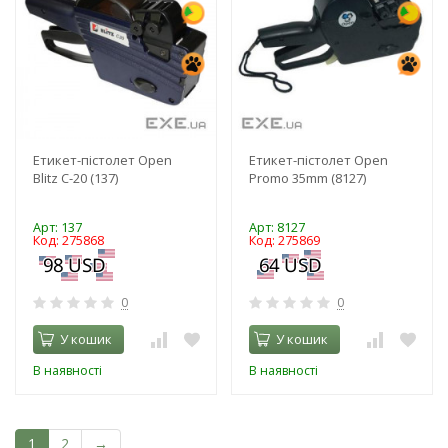
Етикет-пістолет Open
Етикет-пістолет Open
Blitz C-20 (137)
Promo 35mm (8127)
Арт: 137
Арт: 8127
Код: 275868
Код: 275869
0
0
У кошик
У кошик
В наявності
В наявності
1
2
→