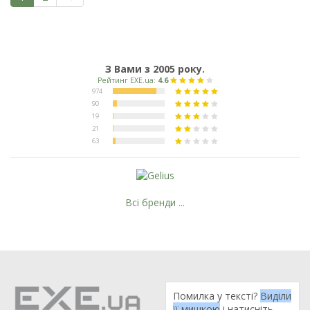
З Вами з 2005 року.
Всі бренди ...
Помилка у тексті?
Виділи
її мишкою
і натисніть