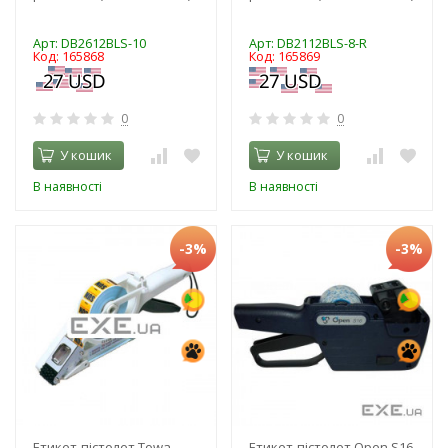
Арт: DB2612BLS-10
Арт: DB2112BLS-8-R
Код: 165868
Код: 165869
0
0
У кошик
У кошик
В наявності
В наявності
-3%
-3%
Етикет-пістолет Towa
Етикет-пістолет Open S16