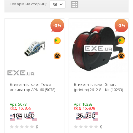
Товарів на сторінці:
36
-3%
-3%
Етикет-пістолет Towa
Етикет-пістолет Smart
апликатор APN-60 (5078)
(printex) 2612-8 + Kit (10293)
Арт: 5078
Арт: 10293
Код: 165856
Код: 165838
0
0