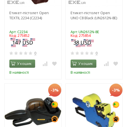
Етикет-пістолет Open
Етикет-пістолет Open
ТEXTIL 2234 (C2234)
UNO C8 Black (UN2612N-8E)
Арт: C2234
Арт: UN2612N-8E
Код: 275852
Код: 275854
0
0
У кошик
У кошик
В наявності
В наявності
-3%
-3%