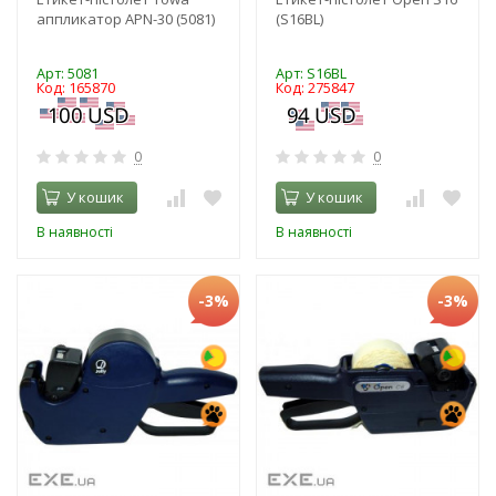
аппликатор APN-30 (5081)
(S16BL)
Арт: 5081
Арт: S16BL
Код: 165870
Код: 275847
0
0
У кошик
У кошик
В наявності
В наявності
-3%
-3%