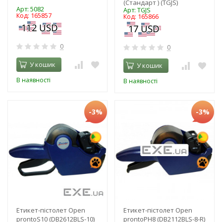
(Стандарт ) (TGJS)
Арт: 5082
Арт: TGJS
Код: 165857
Код: 165866
0
0
У кошик
У кошик
В наявності
В наявності
-3%
-3%
Етикет-пістолет Open
Етикет-пістолет Open
prontoS10 (DB2612BLS-10)
prontoPH8 (DB2112BLS-8-R)