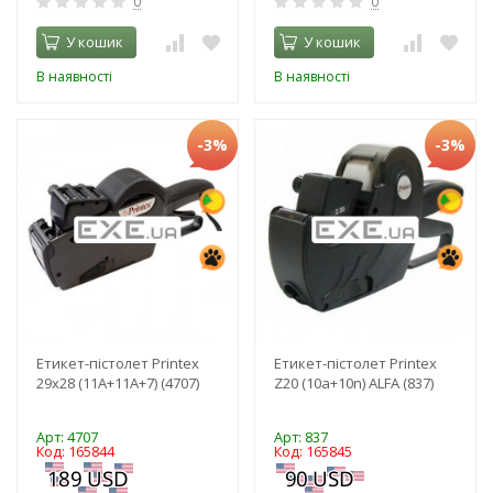
0
0
У кошик
У кошик
В наявності
В наявності
-3%
-3%
Етикет-пістолет Printex
Етикет-пістолет Printex
29x28 (11A+11A+7) (4707)
Z20 (10a+10n) ALFA (837)
Арт: 4707
Арт: 837
Код: 165844
Код: 165845