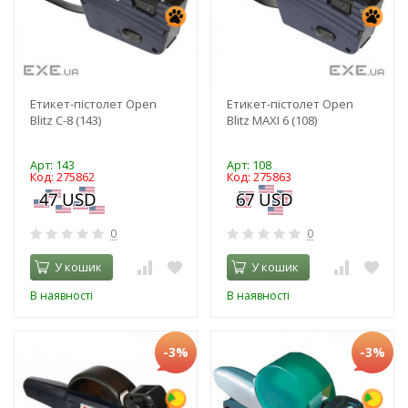
Етикет-пістолет Open
Етикет-пістолет Open
Blitz C-8 (143)
Blitz MAXI 6 (108)
Арт: 143
Арт: 108
Код: 275862
Код: 275863
0
0
У кошик
У кошик
В наявності
В наявності
-3%
-3%