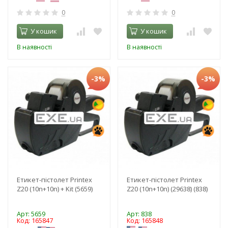
0
0
У кошик
У кошик
В наявності
В наявності
-3%
-3%
Етикет-пістолет Printex
Етикет-пістолет Printex
Z20 (10n+10n) + Kit (5659)
Z20 (10n+10n) (29638) (838)
Арт: 5659
Арт: 838
Код: 165847
Код: 165848