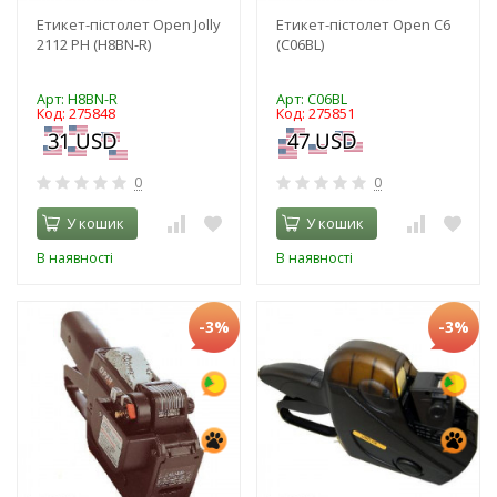
Етикет-пістолет Open Jolly
Етикет-пістолет Open C6
2112 PH (H8BN-R)
(C06BL)
Арт: H8BN-R
Арт: C06BL
Код: 275848
Код: 275851
0
0
У кошик
У кошик
В наявності
В наявності
-3%
-3%