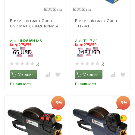
Етикет-пістолет Open
Етикет-пістолет Open
UNO MAXI 6 (UN2616N-M6)
Т117-А1
Арт: UN2616N-M6
Арт: Т117-А1
Код: 275855
Код: 275859
0
0
У кошик
У кошик
В наявності
В наявності
-3%
-3%