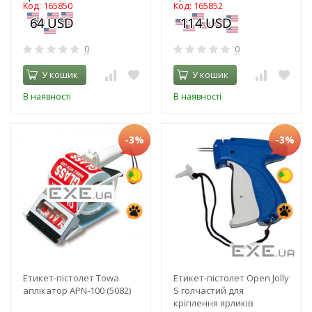
Код: 165850
Код: 165852
0
0
У кошик
У кошик
В наявності
В наявності
-3%
-3%
Етикет-пістолет Towa
Етикет-пістолет Open Jolly
аплікатор APN-100 (5082)
S голчастий для
кріплення ярликів