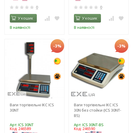
0
0
У кошик
У кошик
В наявності
В наявності
-3%
-3%
Ваги торгівельні ІКС ICS
Ваги торгівельні ІКС ICS
30NT
30N без стойки (ICS 30NT-
BS)
Арт: ICS 30NT
Арт: ICS 30NT-BS
Код: 246589
Код: 246590