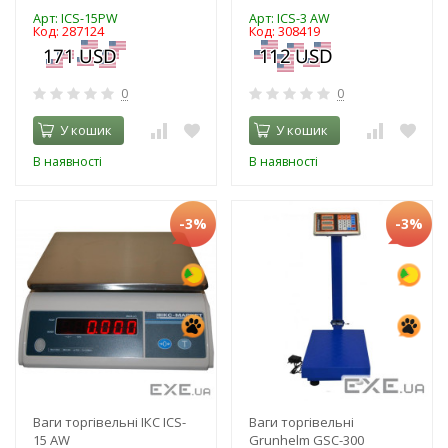
Арт: ICS-15PW
Арт: ICS-3 AW
Код: 287124
Код: 308419
0
0
У кошик
У кошик
В наявності
В наявності
-3%
-3%
Ваги торгівельні ІКС ICS-
Ваги торгівельні
15 AW
Grunhelm GSC-300