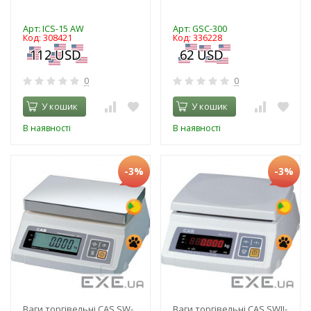
Арт: ICS-15 AW
Арт: GSC-300
Код: 308421
Код: 336228
0
0
У кошик
У кошик
В наявності
В наявності
-3%
-3%
Ваги торгівельні CAS SW-
Ваги торгівельні CAS SWII-