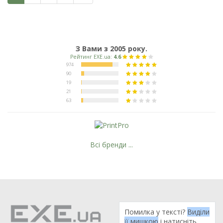
З Вами з 2005 року.
Всі бренди ...
Помилка у тексті?
Виділи
її мишкою
і натисніть