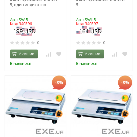
5, один индикатор
5
Арт: SW-5
Арт: SWII-5
Код: 340396
Код: 340397
0
0
У кошик
У кошик
В наявності
В наявності
-3%
-3%