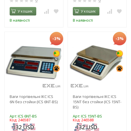
0
0
У кошик
У кошик
В наявності
В наявності
-3%
-3%
Ваги торгівельні ІКС ICS
Ваги торгівельні ІКС ICS
6N без стойки (ICS 6NT-BS)
15NT без стойки (ICS 15NT-
BS)
Арт: ICS 6NT-BS
Арт: ICS 15NT-BS
Код: 246587
Код: 246588