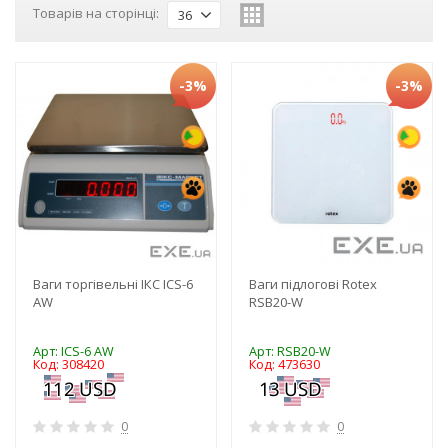
Товарів на сторінці:
36
-3%
-3%
Ваги торгівельні ІКС ICS-6
Ваги підлогові Rotex
AW
RSB20-W
Арт: ICS-6 AW
Арт: RSB20-W
Код: 308420
Код: 473630
0
0