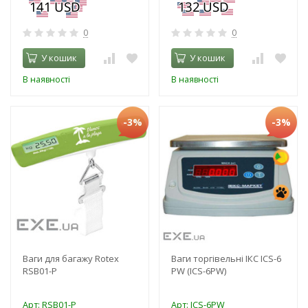
0
0
У кошик
У кошик
В наявності
В наявності
-3%
-3%
Ваги для багажу Rotex
Ваги торгівельні ІКС ICS-6
RSB01-P
PW (ICS-6PW)
Арт: RSB01-P
Арт: ICS-6PW