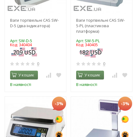
Ваги торгівельні CAS SW-
Ваги торгівельні CAS SW-
D-5 (два індикатора)
5-PL (пластикова
платформа)
Арт: SW-D-5
Арт: SW-5-PL
Код: 340404
Код: 340405
0
0
У кошик
У кошик
В наявності
В наявності
-3%
-3%