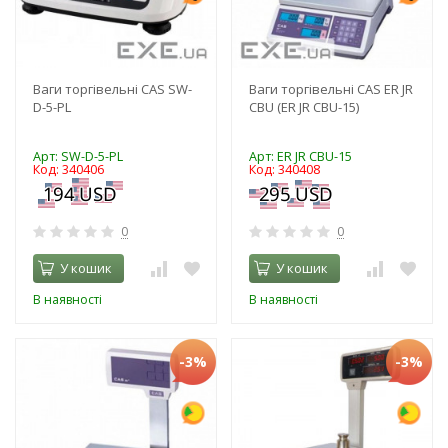
Ваги торгівельні CAS SW-
Ваги торгівельні CAS ER JR
D-5-PL
CBU (ER JR CBU-15)
Арт: SW-D-5-PL
Арт: ER JR CBU-15
Код: 340406
Код: 340408
0
0
У кошик
У кошик
В наявності
В наявності
-3%
-3%