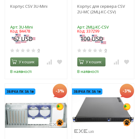
Корпус CSV 3U-Mini
Корпус для сервера CSV
2U-MC (2МЦ-КС-CSV)
Арт: 3U-Mini
Арт: 2МЦ-КС-CSV
Код: 84478
Код: 337299
0
0
У кошик
У кошик
В наявності
В наявності
-3%
-3%
ЗБІРКА ПК ЗА 1₴
ЗБІРКА ПК ЗА 1₴