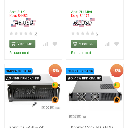
Арт: 3U-S
Арт: 2U-Mini
Код: 84482
Код: 84471
0
0
У кошик
У кошик
В наявності
В наявності
-3%
-3%
ЗБІРКА ПК ЗА 1₴
ЗБІРКА ПК ЗА 1₴
ДО -10% ПРИ СКЛ. ПК
ДО -10% ПРИ СКЛ. ПК
Корпус CSV 4U-K-5D
Корпус CSV 2U-LC 6HDD