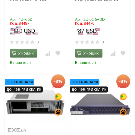
Арт: 4U-K-5D
Арт: 2U-LC 6HDD
Код: 84487
Код: 84470
0
0
У кошик
У кошик
В наявності
В наявності
-3%
-3%
ЗБІРКА ПК ЗА 1₴
ЗБІРКА ПК ЗА 1₴
ДО -10% ПРИ СКЛ. ПК
ДО -10% ПРИ СКЛ. ПК