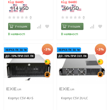
Код: 84485
Код: 84480
0
0
У кошик
У кошик
В наявності
В наявності
-3%
-3%
ЗБІРКА ПК ЗА 1₴
ЗБІРКА ПК ЗА 1₴
ДО -10% ПРИ СКЛ. ПК
ДО -10% ПРИ СКЛ. ПК
Корпус CSV 4U-S
Корпус CSV 2U-LC