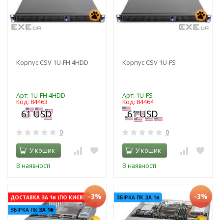
Корпус CSV 1U-FH 4HDD
Корпус CSV 1U-FS
Арт: 1U-FH 4HDD
Арт: 1U-FS
Код: 84463
Код: 84464
0
0
У кошик
У кошик
В наявності
В наявності
-3%
-3%
ДОСТАВКА ЗА 1₴ (ПО КИЄВУ)
ЗБІРКА ПК ЗА 1₴
ЗБІРКА ПК ЗА 1₴