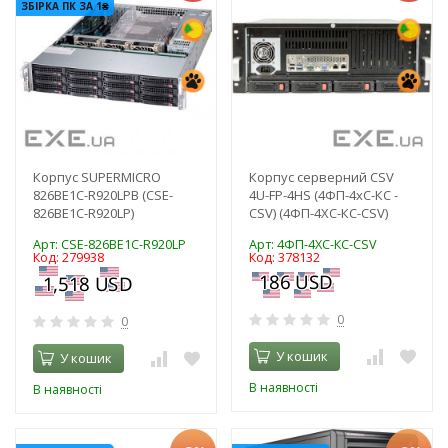
ЗБІРКА ПК ЗА 1₴
Корпус SUPERMICRO
Корпус серверний CSV
826BE1C-R920LPB (CSE-
4U-FP-4HS (4ФП-4хС-КС -
826BE1C-R920LP)
CSV) (4ФП-4ХС-КС-CSV)
Арт: CSE-826BE1C-R920LP
Арт: 4ФП-4ХС-КС-CSV
Код: 279938
Код: 378132
0
0
У кошик
У кошик
В наявності
В наявності