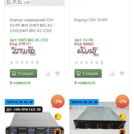
Корпус серверний CSV
Корпус CSV 1U-FH
5U-FP-8HS (5ФП-8ХС-КС -
CSV) (5ФП-8ХС-КС-CSV)
Арт: 5ФП-8ХС-КС-CSV
Арт: 1U-FH
Код: 378131
Код: 84462
0
0
У кошик
У кошик
В наявності
В наявності
-3%
-3%
ЗБІРКА ПК ЗА 1₴
ЗБІРКА ПК ЗА 1₴
ДО -10% ПРИ СКЛ. ПК