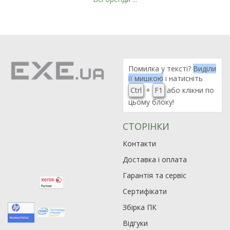
Помилка у тексті?
Виділи
її мишкою
і натисніть
Ctrl
+
F1
або клікни по
цьому блоку!
СТОРІНКИ
Контакти
Доставка і оплата
Гарантія та сервіс
Сертифікати
Збірка ПК
Відгуки