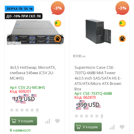
-3%
-3%
ЗБІРКА ПК ЗА 1₴
ДО -10% ПРИ СКЛ. ПК
4x3,5 HotSwap, MicroATX,
Supermicro Case CSE-
глибина 545мм (CSV 2U-
733TQ-668B Mid-Tower
MC4HS)
4x3.5 inch SAS/SATA HS E-
ATX/ATX/Micro ATX Brown
Арт: CSV 2U-MC4HS
Box
Код: 609201
Арт: CSE-733TQ-668B
Код: 662870
0
0
У кошик
У кошик
В наявності