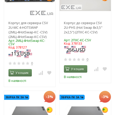
Корпус для сервера CSV
Корпус до сервера CSV
2U-MC 4-HOTSWAP
2U-PHS (Hot Swap 8х3,5"
(2МЦ-4HotSwap-КС -CSV)
2х2,5") (2ПХС-КС-CSV)
(2МЦ-4HotSwap-КС-CSV)
Арт: 2ПХС-КС-CSV
Арт: 2МЦ-4HotSwap-КС-
Код: 378133
CSV
Код: 378127
0
0
У кошик
У кошик
В наявності
В наявності
-3%
-3%
ЗБІРКА ПК ЗА 1₴
ЗБІРКА ПК ЗА 1₴