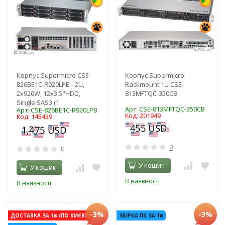
Корпус Supermicro CSE-
Корпус Supermicro
826BE1C-R920LPB - 2U,
Rackmount 1U CSE-
2x920W, 12x3.5"HDD,
813MFTQC-350CB
Single SAS3 (1
Арт: CSE-813MFTQC-350CB
Арт: CSE-826BE1C-R920LPB
Код: 201949
Код: 145439
0
0
У кошик
У кошик
В наявності
В наявності
-3%
-3%
ДОСТАВКА ЗА 1₴ (ПО КИЄВУ)
ЗБІРКА ПК ЗА 1₴