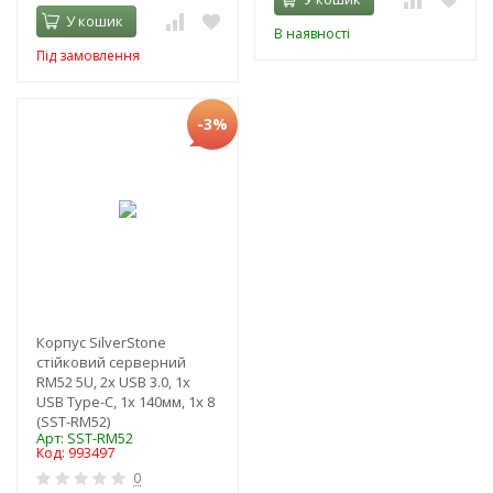
У кошик
В наявності
Під замовлення
-3%
Корпус SilverStone
стійковий серверний
RM52 5U, 2x USB 3.0, 1x
USB Type-C, 1x 140мм, 1x 8
(SST-RM52)
Арт: SST-RM52
Код: 993497
0