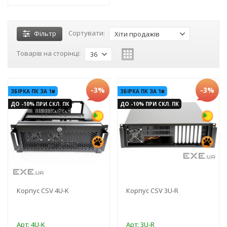
Сортувати:
Фільтр
Хіти продажів
Товарів на сторінці:
36
-3%
-3%
ЗБІРКА ПК ЗА 1₴
ЗБІРКА ПК ЗА 1₴
ДО -10% ПРИ СКЛ. ПК
ДО -10% ПРИ СКЛ. ПК
Корпус CSV 4U-K
Корпус CSV 3U-R
Арт: 4U-K
Арт: 3U-R