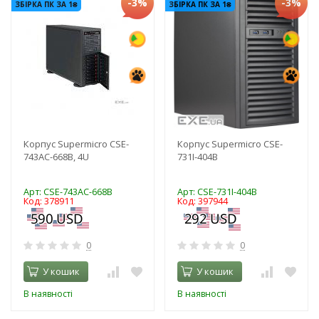
-3%
-3%
ЗБІРКА ПК ЗА 1₴
ЗБІРКА ПК ЗА 1₴
Корпус Supermicro CSE-
Корпус Supermicro CSE-
743AC-668B, 4U
731I-404B
Арт: CSE-743AC-668B
Арт: CSE-731I-404B
Код: 378911
Код: 397944
0
0
У кошик
У кошик
В наявності
В наявності