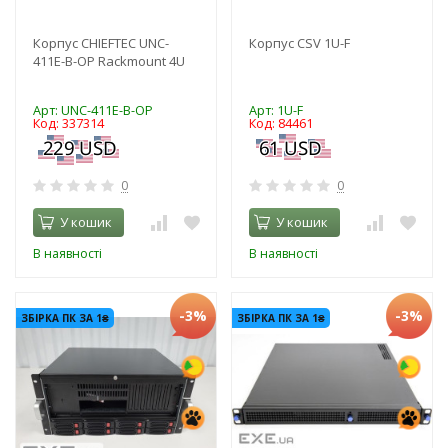
Корпус CHIEFTEC UNC-
Корпус CSV 1U-F
411E-B-OP Rackmount 4U
Арт: UNC-411E-B-OP
Арт: 1U-F
Код: 337314
Код: 84461
0
0
У кошик
У кошик
В наявності
В наявності
-3%
-3%
ЗБІРКА ПК ЗА 1₴
ЗБІРКА ПК ЗА 1₴