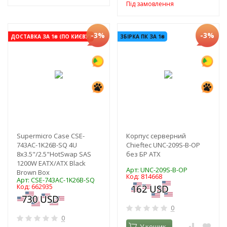
Під замовлення
-3%
-3%
ДОСТАВКА ЗА 1₴ (ПО КИЄВУ)
ЗБІРКА ПК ЗА 1₴
Supermicro Case CSE-
Корпус серверний
743AC-1K26B-SQ 4U
Chieftec UNC-209S-B-OP
8x3.5"/2.5"HotSwap SAS
без БР ATX
1200W EATX/ATX Black
Арт: UNC-209S-B-OP
Brown Box
Код: 814668
Арт: CSE-743AC-1K26B-SQ
Код: 662935
0
0
У кошик