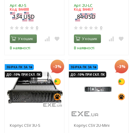
Арт: 4U-S
Арт: 2U-LC
Код: 84488
Код: 84467
0
0
У кошик
У кошик
В наявності
В наявності
-3%
-3%
ЗБІРКА ПК ЗА 1₴
ЗБІРКА ПК ЗА 1₴
ДО -10% ПРИ СКЛ. ПК
ДО -10% ПРИ СКЛ. ПК
Корпус CSV 3U-S
Корпус CSV 2U-Mini