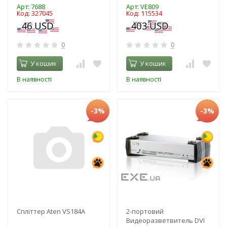
Арт: 7688
Арт: VE809
Код: 327045
Код: 115534
0
0
У кошик
У кошик
В наявності
В наявності
-3%
-3%
Спліттер Aten VS184A
2-портовий
Видеоразветвитель DVI