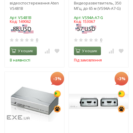
відеоспостереження Aten
Видеоразветвитель, 350
VS481B
МГц, до 65 м (VS94A-A7-G)
Арт: VS481B
Арт: VS94A-A7-G
Код: 149062
Код: 153067
0
0
У кошик
У кошик
В наявності
Під замовлення
-3%
-3%