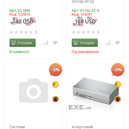
(VS162-AT-G)
Арт: VS184A
Арт: VS162-AT-G
Код: 122810
Код: 134281
0
0
У кошик
У кошик
В наявності
Під замовлення
-3%
-3%
Системи
4-портовий