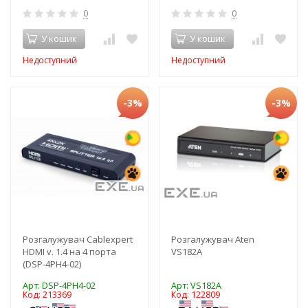
0
0
У кошик
У кошик
Недоступний
Недоступний
-3%
-3%
Розгалужувач Cablexpert
Розгалужувач Aten
HDMI v. 1.4 на 4 порта
VS182A
(DSP-4PH4-02)
Арт: DSP-4PH4-02
Арт: VS182A
Код: 213369
Код: 122809