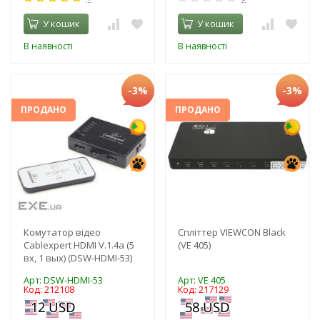
У кошик
У кошик
В наявності
В наявності
-3%
-3%
ПРОДАНО
ПРОДАНО
Комутатор відео
Спліттер VIEWCON Black
Cablexpert HDMI V.1.4a (5
(VE 405)
вх, 1 вых) (DSW-HDMI-53)
Арт: DSW-HDMI-53
Арт: VE 405
Код: 212108
Код: 217129