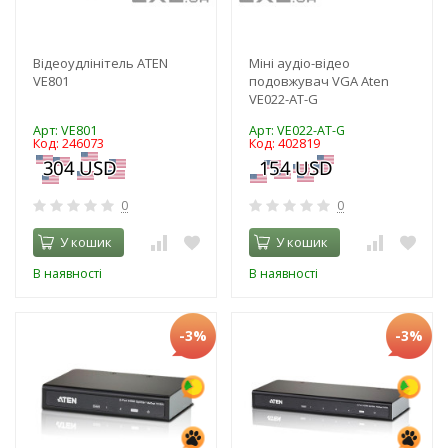
Відеоудлінітель ATEN
Міні аудіо-відео
VE801
подовжувач VGA Aten
VE022-AT-G
Арт: VE801
Арт: VE022-AT-G
Код: 246073
Код: 402819
0
0
У кошик
У кошик
В наявності
В наявності
-3%
-3%