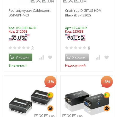
Розгалужувач Cablexpert
Спліттер DIGITUS HDMI
DSP-8PH4-03
Black (DS-43302)
Арт: DSP-8PH4-03
Арт: DS-43302
Код: 212098
Код: 225033
0
0
У кошик
У кошик
В наявності
Недоступний
-3%
-3%