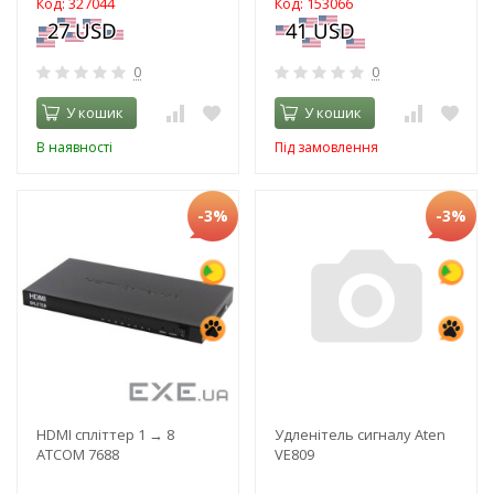
Код: 327044
Код: 153066
0
0
У кошик
У кошик
В наявності
Під замовлення
-3%
-3%
HDMI спліттер 1 → 8
Удленітель сигналу Aten
ATCOM 7688
VE809