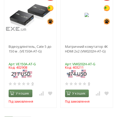
Відеоудлінітель, Cate 5 до
Матричний комутатор 4K
150 м . (VE150A-AT-G)
HDMI 2x2 (VM0202H-AT-G)
Арт: VE150A-AT-G
Арт: VM0202H-AT-G
Код: 402908
Код: 403211
0
0
У кошик
У кошик
Під замовлення
Під замовлення