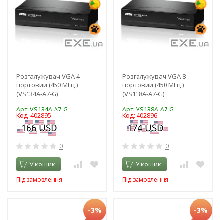
Розгалужувач VGA 4-
Розгалужувач VGA 8-
портовий (450 МГц )
портовий (450 МГц )
(VS134A-A7-G)
(VS138A-A7-G)
Арт: VS134A-A7-G
Арт: VS138A-A7-G
Код: 402895
Код: 402896
0
0
У кошик
У кошик
Під замовлення
Під замовлення
-3%
-3%