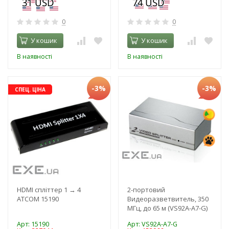
0
0
У кошик
У кошик
В наявності
В наявності
-3%
-3%
СПЕЦ. ЦІНА
HDMI спліттер 1 → 4
2-портовий
ATCOM 15190
Видеоразветвитель, 350
МГц, до 65 м (VS92A-A7-G)
Арт: 15190
Арт: VS92A-A7-G