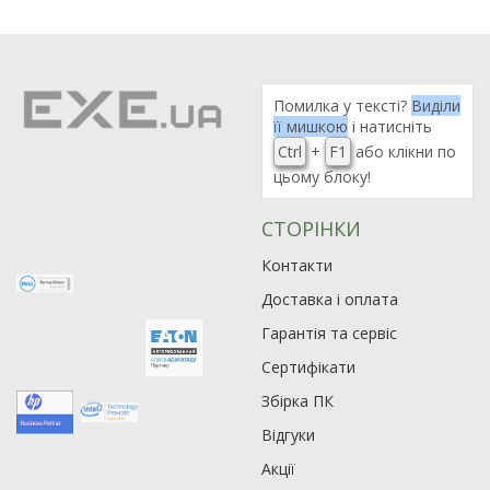
Помилка у тексті?
Виділи
її мишкою
і натисніть
Ctrl
+
F1
або клікни по
цьому блоку!
СТОРІНКИ
Контакти
Доставка і оплата
Гарантія та сервіс
Сертифікати
Збірка ПК
Відгуки
Акції