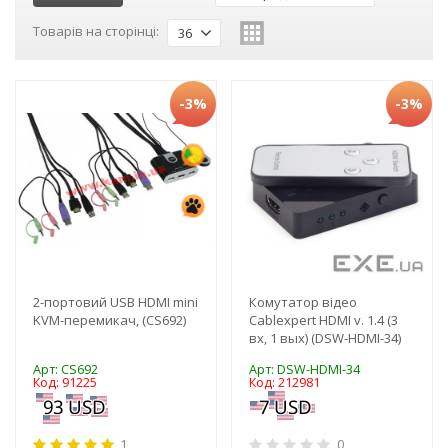
Товарів на сторінці:
36
-3%
-3%
2-портовий USB HDMI mini
Комутатор відео
KVM-перемикач, (CS692)
Cablexpert HDMI v. 1.4 (3
вх, 1 вых) (DSW-HDMI-34)
Арт: CS692
Арт: DSW-HDMI-34
Код: 91225
Код: 212981
1
0