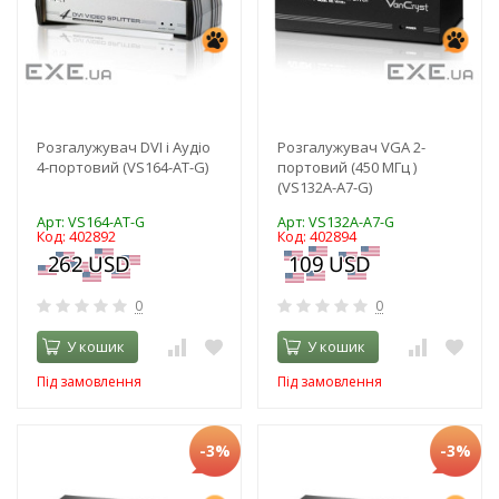
Розгалужувач DVI і Аудіо
Розгалужувач VGA 2-
4-портовий (VS164-AT-G)
портовий (450 МГц )
(VS132A-A7-G)
Арт: VS164-AT-G
Арт: VS132A-A7-G
Код: 402892
Код: 402894
0
0
У кошик
У кошик
Під замовлення
Під замовлення
-3%
-3%