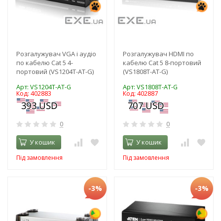
Розгалужувач VGA і аудіо
Розгалужувач HDMI по
по кабелю Cat 5 4-
кабелю Cat 5 8-портовий
портовий (VS1204T-AT-G)
(VS1808T-AT-G)
Арт: VS1204T-AT-G
Арт: VS1808T-AT-G
Код: 402883
Код: 402887
0
0
У кошик
У кошик
Під замовлення
Під замовлення
-3%
-3%