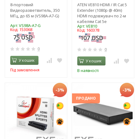
8-портовий
ATEN VE810 HDMI / IR Cat 5
Видеоразветвитель, 350
Extender (1080p @ 40m)
МГц, до 65 м (VS98A-A7-G)
HDMI подовжувач по 2-м
кабелям Cat 5e
Арт: VS98A-A7-G
Арт: VE810
Код: 153068
Код: 160378
0
0
У кошик
У кошик
Під замовлення
В наявності
-3%
-3%
ПРОДАНО