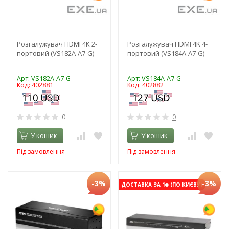
Розгалужувач HDMI 4K 2-
Розгалужувач HDMI 4K 4-
портовий (VS182A-A7-G)
портовий (VS184A-A7-G)
Арт: VS182A-A7-G
Арт: VS184A-A7-G
Код: 402881
Код: 402882
0
0
У кошик
У кошик
Під замовлення
Під замовлення
-3%
-3%
ДОСТАВКА ЗА 1₴ (ПО КИЄВУ)