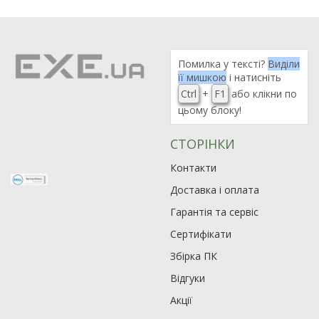
Помилка у тексті?
Виділи
її мишкою
і натисніть
Ctrl
+
F1
або клікни по
цьому блоку!
Рейтинг EXE.ua:
4.6
974
СТОРІНКИ
90
Контакти
19
21
Доставка і оплата
63
Гарантія та сервіс
Сертифікати
Збірка ПК
Відгуки
Акції