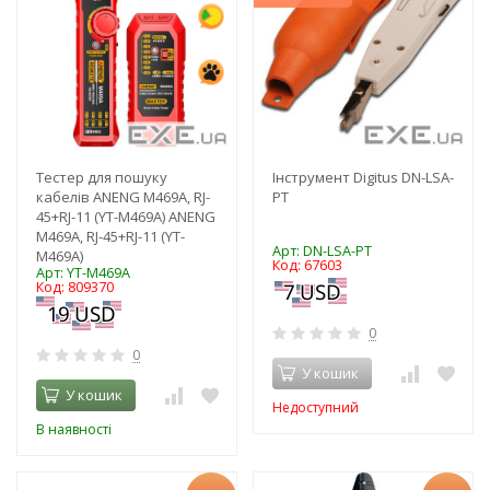
Тестер для пошуку
Інструмент Digitus DN-LSA-
кабелів ANENG M469A, RJ-
PT
45+RJ-11 (YT-M469A) ANENG
M469A, RJ-45+RJ-11 (YT-
Арт: DN-LSA-PT
M469A)
Код: 67603
Арт: YT-M469A
Код: 809370
0
0
У кошик
У кошик
Недоступний
В наявності