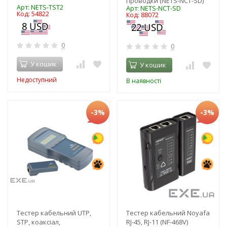
проводки (NETS-NCT-SD)
Арт: NETS-TST2
Арт: NETS-NCT-SD
Код: 54822
Код: 88072
0
0
У кошик
У кошик
Недоступний
В наявності
-3%
-3%
Тестер кабельний UTP,
Тестер кабельний Noyafa
STP, коаксіал,
RJ-45, RJ-11 (NF-468V)