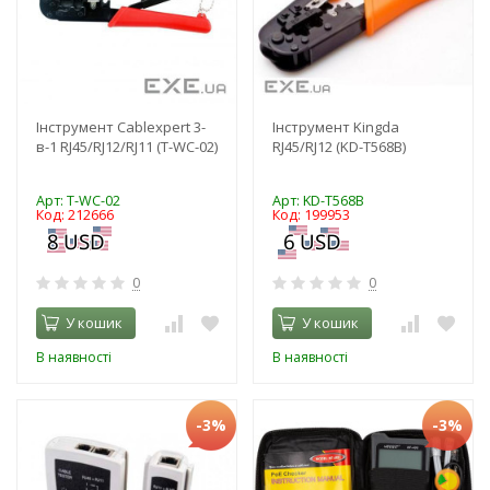
Інструмент Cablexpert 3-
Інструмент Kingda
в-1 RJ45/RJ12/RJ11 (T-WC-02)
RJ45/RJ12 (KD-T568B)
Арт: T-WC-02
Арт: KD-T568B
Код: 212666
Код: 199953
0
0
У кошик
У кошик
В наявності
В наявності
-3%
-3%