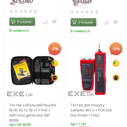
0
0
У кошик
У кошик
В наявності
В наявності
-3%
-3%
Тестер кабельний Noyafa
Тестер для пошуку
RJ-45, RJ-12, RJ-11 + PoE +
кабелю 801-2 + POE live
with tone generator (NF-
line finder (1162)
8209)
Арт: 1162
Арт: NF-8209