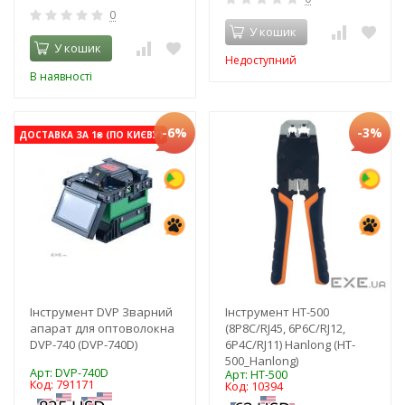
0
У кошик
У кошик
Недоступний
В наявності
-6%
-3%
ДОСТАВКА ЗА 1₴ (ПО КИЄВУ)
Інструмент DVP Зварний
Інструмент HT-500
апарат для оптоволокна
(8P8C/RJ45, 6P6C/RJ12,
DVP-740 (DVP-740D)
6P4C/RJ11) Hanlong (HT-
500_Hanlong)
Арт: DVP-740D
Арт: HT-500
Код: 791171
Код: 10394