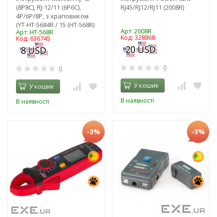
(8P8C), RJ-12/11 (6P6C),
RJ45/RJ12/RJ11 (2008R)
4P/6P/8P, з храповиком
(YT-HT-5684R / 15 (HT-568R)
Арт: 2008R
Арт: HT-568R
Код: 328868
Код: 636745
0
0
У кошик
У кошик
В наявності
В наявності
-3%
-3%