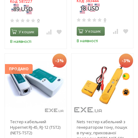
Код: 383444
Код: 587227
0
0
У кошик
У кошик
В наявності
В наявності
-3%
-3%
ПРОДАНО
Тестер кабельний
Nets тестер кабельний з
Hypernet RJ-45, RJ-12 (TST2)
генератором тону, пошук
(NETS-TST2)
в пучку, прихованої