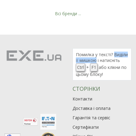
Всі бренди ...
Помилка у тексті?
Виділи
її мишкою
і натисніть
Ctrl
+
F1
або клікни по
цьому блоку!
СТОРІНКИ
Контакти
Доставка і оплата
Гарантія та сервіс
Сертифікати