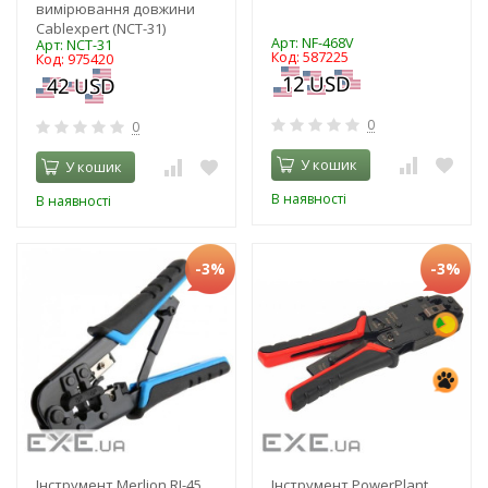
вимірювання довжини
Cablexpert (NCT-31)
Арт: NF-468V
Арт: NCT-31
Код: 587225
Код: 975420
0
0
У кошик
У кошик
В наявності
В наявності
-3%
-3%
Інструмент Merlion RJ-45
Інструмент PowerPlant