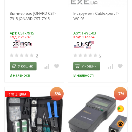
Змінне лезо JONARD CST-
Інструмент Cablexpert T-
7915 JONARD CST-7915
WC-03
Арт: CST-7915
Арт: T-WC-03
Код: 675287
Код: 132224
0
0
У кошик
У кошик
В наявності
В наявності
-3%
-7%
СПЕЦ. ЦІНА