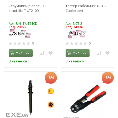
Струмовимірювальні
Тестер кабельний NCT-2
кліщі UNI-T UT210D
Cablexpert
Арт: UNI-T UT210D
Арт: NCT-2
Код: 798663
Код: 34994
0
0
У кошик
У кошик
В наявності
В наявності
-3%
-3%