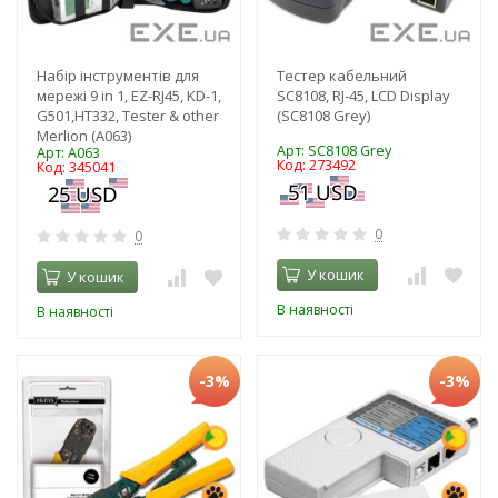
Набір інструментів для
Тестер кабельний
мережі 9 in 1, EZ-RJ45, KD-1,
SC8108, RJ-45, LCD Display
G501,HT332, Tester & other
(SC8108 Grey)
Merlion (A063)
Арт: SC8108 Grey
Арт: A063
Код: 273492
Код: 345041
0
0
У кошик
У кошик
В наявності
В наявності
-3%
-3%