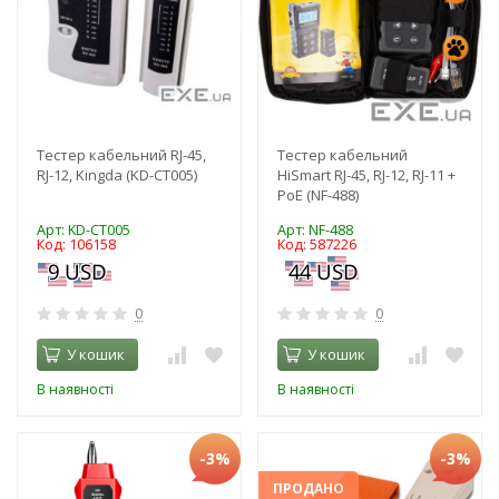
Тестер кабельний RJ-45,
Тестер кабельний
RJ-12, Kingda (KD-CT005)
HiSmart RJ-45, RJ-12, RJ-11 +
PoE (NF-488)
Арт: KD-CT005
Арт: NF-488
Код: 106158
Код: 587226
0
0
У кошик
У кошик
В наявності
В наявності
-3%
-3%
ПРОДАНО