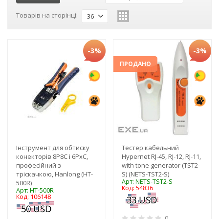
Товарів на сторінці:
36
-3%
-3%
ПРОДАНО
Інструмент для обтиску
Тестер кабельний
конекторів 8Р8С і 6РхС,
Hypernet RJ-45, RJ-12, RJ-11,
професійний з
with tone generator (TST2-
тріскачкою, Hanlong (HT-
S) (NETS-TST2-S)
Арт: NETS-TST2-S
500R)
Код: 54836
Арт: HT-500R
Код: 106148
0