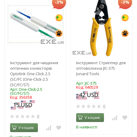
-3%
-3%
Інструмент для чищення
Інструмент Стриппер для
оптичних конекторів
оптоволокна JIC-375
Optolink One-Click-2.5
Jonard Tools
(SC/FC (One-Click-2.5
Арт: JIC-375
(SC/FC/ST)
Код: 640529
Арт: One-Click-2.5
(SC/FC/ST)
Код: 356358
0
0
У кошик
В наявності
У кошик