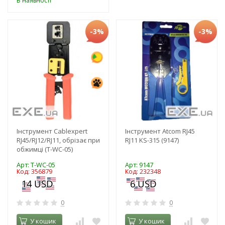
В наявності
-3%
-3%
Інструмент Cablexpert
Інструмент Atcom RJ45
RJ45/RJ12/RJ11, обрізає при
RJ11 KS-315 (9147)
обжимці (T-WC-05)
Арт: T-WC-05
Арт: 9147
Код: 356879
Код: 232348
0
0
У кошик
У кошик