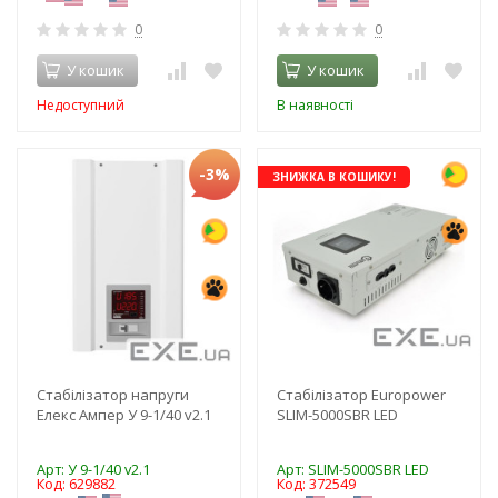
0
0
У кошик
У кошик
Недоступний
В наявності
-3%
ЗНИЖКА В КОШИКУ!
Стабілізатор напруги
Стабілізатор Europower
Елекс Ампер У 9-1/40 v2.1
SLIM-5000SBR LED
Арт: У 9-1/40 v2.1
Арт: SLIM-5000SBR LED
Код: 629882
Код: 372549