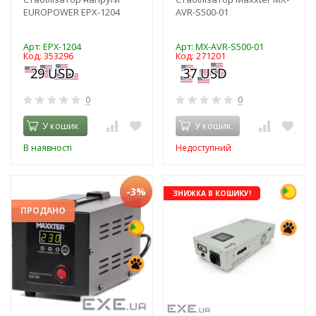
EUROPOWER EPX-1204
AVR-S500-01
Арт: EPX-1204
Арт: MX-AVR-S500-01
Код: 353296
Код: 271201
0
0
У кошик
У кошик
В наявності
Недоступний
-3%
ЗНИЖКА В КОШИКУ!
ПРОДАНО