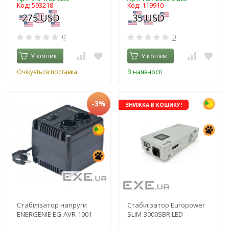
Код: 593218
Код: 119910
0
0
У кошик
У кошик
Очікується поставка
В наявності
-3%
ЗНИЖКА В КОШИКУ!
Стабілізатор напруги
Стабілізатор Europower
ENERGENIE EG-AVR-1001
SLIM-3000SBR LED