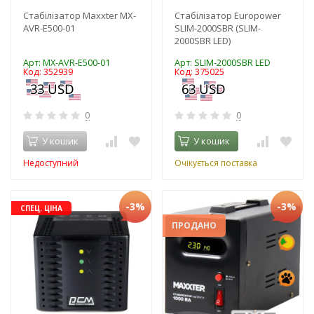
Стабілізатор Maxxter MX-
Стабілізатор Europower
AVR-E500-01
SLIM-2000SBR (SLIM-
2000SBR LED)
Арт: MX-AVR-E500-01
Арт: SLIM-2000SBR LED
Код: 352939
Код: 375025
0
0
У кошик
У кошик
Недоступний
Очікується поставка
-3%
-3%
СПЕЦ. ЦІНА
ПРОДАНО