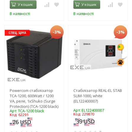
У кошик
У кошик
В наявності
В наявності
-3%
-3%
СПЕЦ. ЦІНА
Powercom стабілізатор
Стабілізатор REAL-EL STAB
TCA-1200, 600Watt / 1200
SLIM-1000, white
VA, реле, 1xShuko (Surge
(EL122400007)
Protection) (TCA-1200 black)
Арт: EL122400007
Арт: TCA-1200 black
Код: 229870
Код: 62291