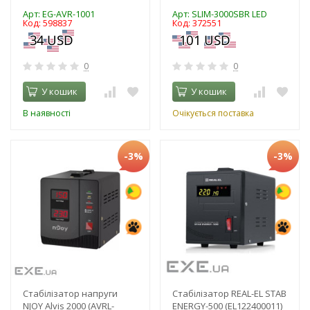
Арт: EG-AVR-1001
Арт: SLIM-3000SBR LED
Код: 598837
Код: 372551
0
0
У кошик
У кошик
В наявності
Очікується поставка
-3%
-3%
Стабілізатор напруги
Стабілізатор REAL-EL STAB
NJOY Alvis 2000 (AVRL-
ENERGY-500 (EL122400011)