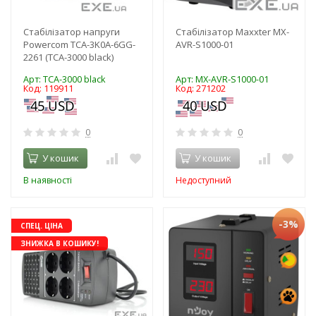
Стабілізатор напруги
Стабілізатор Maxxter MX-
Powercom TCA-3K0A-6GG-
AVR-S1000-01
2261 (TCA-3000 black)
Арт: TCA-3000 black
Арт: MX-AVR-S1000-01
Код: 119911
Код: 271202
0
0
У кошик
У кошик
В наявності
Недоступний
-3%
СПЕЦ. ЦІНА
ЗНИЖКА В КОШИКУ!