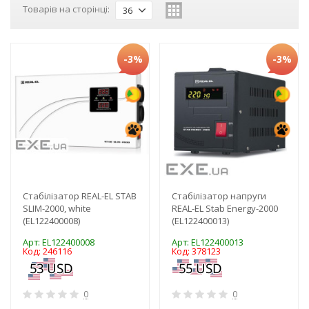
Товарів на сторінці:
36
-3%
-3%
Стабілізатор REAL-EL STAB
Стабілізатор напруги
SLIM-2000, white
REAL-EL Stab Energy-2000
(EL122400008)
(EL122400013)
Арт: EL122400008
Арт: EL122400013
Код: 246116
Код: 378123
0
0