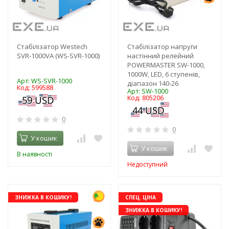
Стабілізатор Westech
Стабілізатор напруги
SVR-1000VA (WS-SVR-1000)
настінний релейний
POWERMASTER SW-1000,
1000W, LED, 6 ступенів,
Арт: WS-SVR-1000
діапазон 140-26
Код: 599588
Арт: SW-1000
Код: 805206
0
0
У кошик
У кошик
В наявності
Недоступний
ЗНИЖКА В КОШИКУ!
СПЕЦ. ЦІНА
ЗНИЖКА В КОШИКУ!