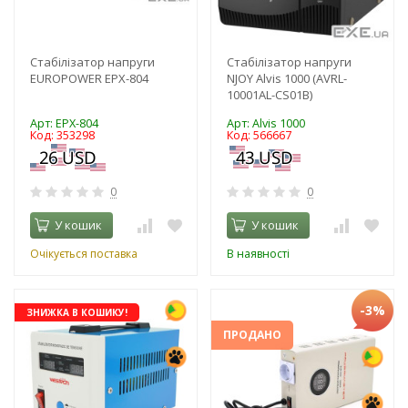
Стабілізатор напруги
Стабілізатор напруги
EUROPOWER EPX-804
NJOY Alvis 1000 (AVRL-
10001AL-CS01B)
Арт: EPX-804
Арт: Alvis 1000
Код: 353298
Код: 566667
0
0
У кошик
У кошик
Очікується поставка
В наявності
-3%
ЗНИЖКА В КОШИКУ!
ПРОДАНО