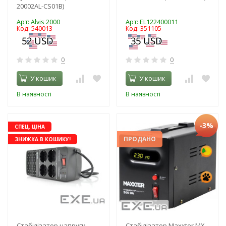
20002AL-CS01B)
Арт: Alvis 2000
Арт: EL122400011
Код: 540013
Код: 351105
0
0
У кошик
У кошик
В наявності
В наявності
-3%
СПЕЦ. ЦІНА
ПРОДАНО
ЗНИЖКА В КОШИКУ!
Стабілізатор напруги
Стабілізатор Maxxter MX-