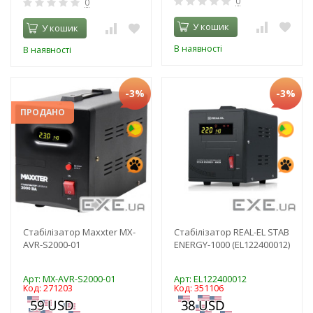
0
0
У кошик
У кошик
В наявності
В наявності
-3%
-3%
ПРОДАНО
Стабілізатор Maxxter MX-
Стабілізатор REAL-EL STAB
AVR-S2000-01
ENERGY-1000 (EL122400012)
Арт: MX-AVR-S2000-01
Арт: EL122400012
Код: 271203
Код: 351106