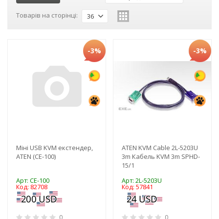
Товарів на сторінці:
36
-3%
-3%
Міні USB KVM екстендер,
ATEN KVM Cable 2L-5203U
ATEN (CE-100)
3m Кабель KVM 3m SPHD-
15/1
Арт: CE-100
Арт: 2L-5203U
Код: 82708
Код: 57841
0
0