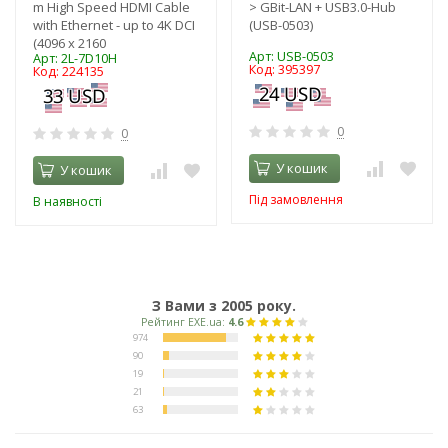
m High Speed HDMI Cable
> GBit-LAN + USB3.0-Hub
with Ethernet - up to 4K DCI
(USB-0503)
(4096 x 2160
Арт: USB-0503
Арт: 2L-7D10H
Код: 395397
Код: 224135
0
0
У кошик
У кошик
Під замовлення
В наявності
З Вами з 2005 року.