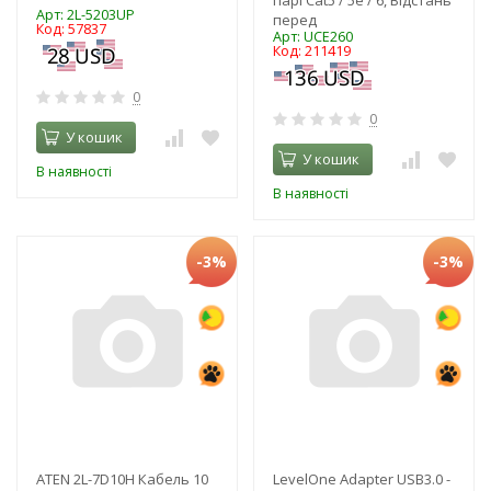
Арт: 2L-5203UP
перед
Код: 57837
Арт: UCE260
Код: 211419
0
0
У кошик
У кошик
В наявності
В наявності
-3%
-3%
ATEN 2L-7D10H Кабель 10
LevelOne Adapter USB3.0 -