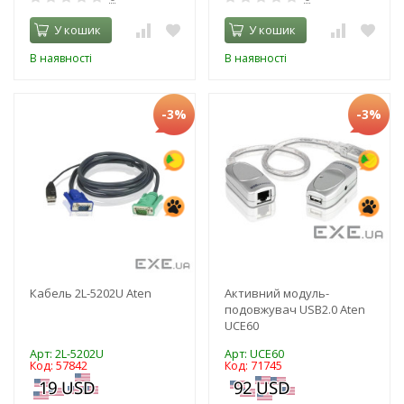
У кошик
У кошик
В наявності
В наявності
-3%
-3%
Кабель 2L-5202U Aten
Активний модуль-
подовжувач USB2.0 Aten
UCE60
Арт: 2L-5202U
Арт: UCE60
Код: 57842
Код: 71745