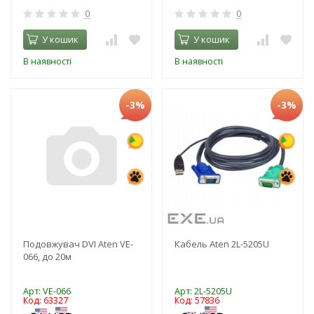
0
0
У кошик
У кошик
В наявності
В наявності
-3%
-3%
Подовжувач DVI Aten VE-
Кабель Aten 2L-5205U
066, до 20м
Арт: VE-066
Арт: 2L-5205U
Код: 63327
Код: 57836