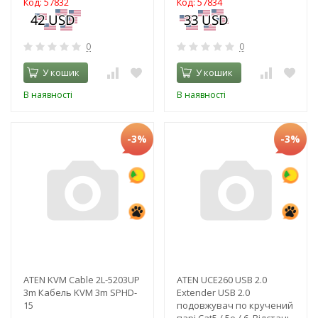
Код: 57832
Код: 57834
0
0
У кошик
У кошик
В наявності
В наявності
-3%
-3%
ATEN KVM Cable 2L-5203UP
ATEN UCE260 USB 2.0
3m Кабель KVM 3m SPHD-
Extender USB 2.0
15
подовжувач по кручений
парі Cat5 / 5e / 6, Відстань