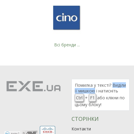
Всі бренди ...
Помилка у тексті?
Виділи
її мишкою
і натисніть
Ctrl
+
F1
або клікни по
цьому блоку!
СТОРІНКИ
Контакти