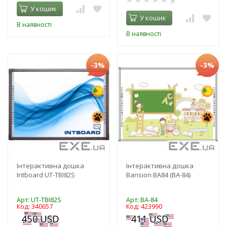
У кошик
У кошик
В наявності
В наявності
-3%
-3%
Інтерактивна дошка
Інтерактивна дошка
Intboard UT-TBI82S
Bansion BA84 (BA-84)
Арт: UT-TBI82S
Арт: BA-84
Код: 340657
Код: 423990