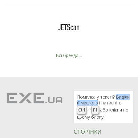
Всі бренди ...
Помилка у тексті?
Виділи
її мишкою
і натисніть
Ctrl
+
F1
або клікни по
цьому блоку!
СТОРІНКИ