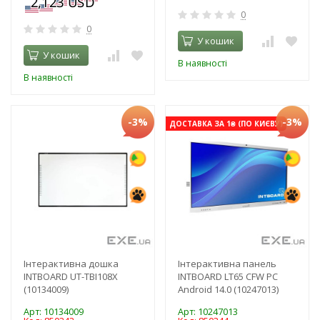
0
0
У кошик
У кошик
В наявності
В наявності
-3%
-3%
ДОСТАВКА ЗА 1₴ (ПО КИЄВУ)
Інтерактивна дошка
Інтерактивна панель
INTBOARD UT-TBI108Х
INTBOARD LT65 CFW PC
(10134009)
Android 14.0 (10247013)
Арт: 10134009
Арт: 10247013