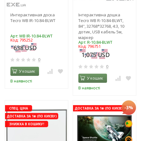
Интерактивная доска
Інтерактивна дошка
Tecro WB IR-10.84-BLWT
Tecro WB R-10.84-BLWT,
84'', 32768*32768, 4:3, 10
дотик, USB кабель 5м,
Арт: WB IR-10.84-BLWT
маркер
Код: 795252
Арт: R-10.84-BLWT
Код: 796751
0
0
У кошик
У кошик
В наявності
В наявності
-3%
СПЕЦ. ЦІНА
ДОСТАВКА ЗА 1₴ (ПО КИЄВУ)
ДОСТАВКА ЗА 1₴ (ПО КИЄВУ)
ЗНИЖКА В КОШИКУ!