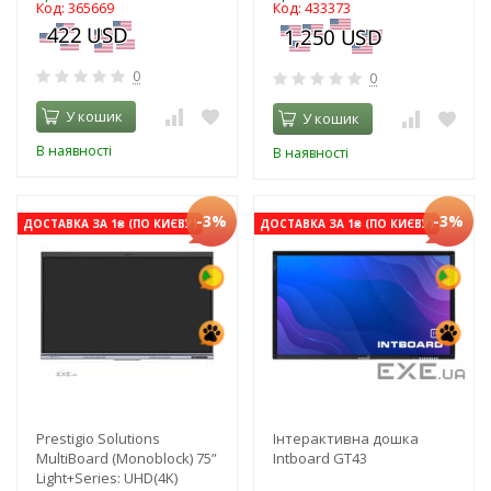
Код: 365669
Код: 433373
0
0
У кошик
У кошик
В наявності
В наявності
-3%
-3%
ДОСТАВКА ЗА 1₴ (ПО КИЄВУ)
ДОСТАВКА ЗА 1₴ (ПО КИЄВУ)
Prestigio Solutions
Інтерактивна дошка
MultiBoard (Monoblock) 75”
Intboard GT43
Light+Series: UHD(4K)