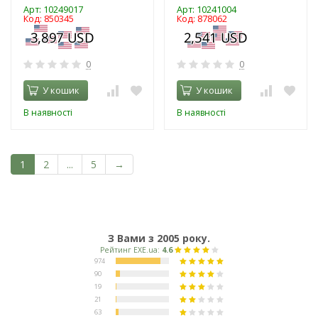
Арт: 10249017
Арт: 10241004
Код: 850345
Код: 878062
0
0
У кошик
У кошик
В наявності
В наявності
1
2
...
5
→
З Вами з 2005 року.