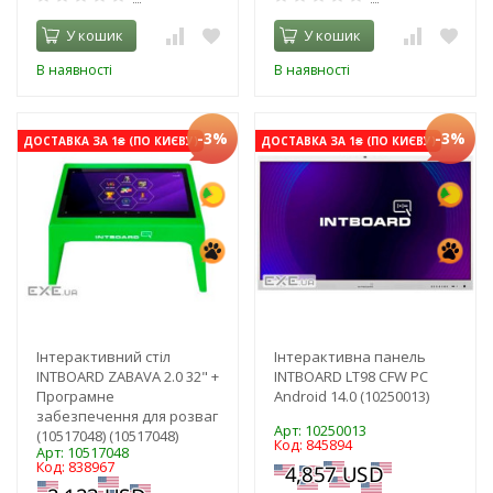
У кошик
У кошик
В наявності
В наявності
-3%
-3%
ДОСТАВКА ЗА 1₴ (ПО КИЄВУ)
ДОСТАВКА ЗА 1₴ (ПО КИЄВУ)
Інтерактивний стіл
Інтерактивна панель
INTBOARD ZABAVA 2.0 32" +
INTBOARD LT98 CFW PC
Програмне
Android 14.0 (10250013)
забезпечення для розваг
Арт: 10250013
(10517048) (10517048)
Код: 845894
Арт: 10517048
Код: 838967