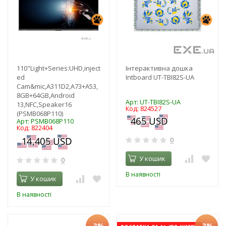
110"Light+Series:UHD,inject
Інтерактивна дошка
ed
Intboard UT-TBI82S-UA
Cam&mic,A311D2,A73+A53,
8GB+64GB,Android
Арт: UT-TBI82S-UA
13,NFC,Speaker16
Код: 824527
(PSMB068P110)
Арт: PSMB068P110
Код: 822404
0
У кошик
0
В наявності
У кошик
В наявності
-3%
-3%