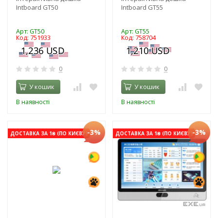
Intboard GT50
Intboard GT55
Арт: GT50
Арт: GT55
Код: 751933
Код: 758704
0
0
У кошик
У кошик
В наявності
В наявності
-3%
-3%
ДОСТАВКА ЗА 1₴ (ПО КИЄВУ)
ДОСТАВКА ЗА 1₴ (ПО КИЄВУ)