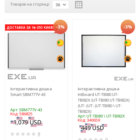
Товарів на сторінці:
36
-3%
-3%
ДОСТАВКА ЗА 1₴ (ПО КИЄВУ)
Інтерактивна дошка
Інтерактивна дошка
Smart SBM777V-43
Intboard UT-TBI80 UT-
TBI82X (UT-TBI80 UT-TBI82X)
(UT- (UT- (UT-TBI80 \ UT-
Арт: SBM777V-43
TBI82X)
Код: 586825
Арт: UT-TBI80 \ UT-TBI82X
Код: 340659
0
0