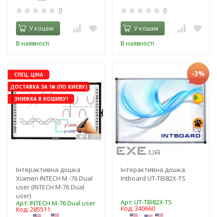
0
0
У кошик
У кошик
В наявності
В наявності
-3%
СПЕЦ. ЦІНА
ДОСТАВКА ЗА 1₴ (ПО КИЄВУ)
ЗНИЖКА В КОШИКУ!
Інтерактивна дошка
Інтерактивна дошка
Xiamen INTECH М -76 Dual
Intboard UT-TBI82X-TS
user (INTECH М-76 Dual
user)
Арт: UT-TBI82X-TS
Арт: INTECH М-76 Dual user
Код: 340660
Код: 285511