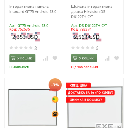
Інтерактивна панель
Шкільна інтерактивна
Intboard GT75 Android 13.0
дошка Hikvision DS-
D6122TH-C/T
Арт: GT75 Android 13.0
Арт: DS-D6122TH-C/T
Код: 762636
Код: 793374
0
0
У кошик
У кошик
В наявності
Під замовлення
-3%
СПЕЦ. ЦІНА
ДОСТАВКА ЗА 1₴ (ПО КИЄВУ)
ЗНИЖКА В КОШИКУ!