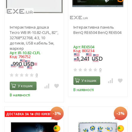
Інтерактивна дошка
Інтерактивна панель
Tecro WB IR-10.82-CLFL, 82'',
BenQ RE6504 BenQ RE6504
32768*32768, 4:3, 10
дотиків, USB кабель 5м,
Арт: RE6504
маркер
Код: 800234
Арт: IR-10.82-CLFL
Код: 796752
0
0
У кошик
У кошик
В наявності
В наявності
-3%
-3%
ДОСТАВКА ЗА 1₴ (ПО КИЄВУ)