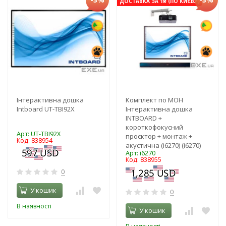
ДОСТАВКА ЗА 1₴ (ПО КИЄВУ)
Інтерактивна дошка
Комплект по МОН
Intboard UT-TBI92Х
Інтерактивна дошка
INTBOARD +
короткофокусний
Арт: UT-TBI92Х
проєктор + монтаж +
Код: 838954
акустична (i6270) (i6270)
Арт: i6270
Код: 838955
0
У кошик
0
В наявності
У кошик