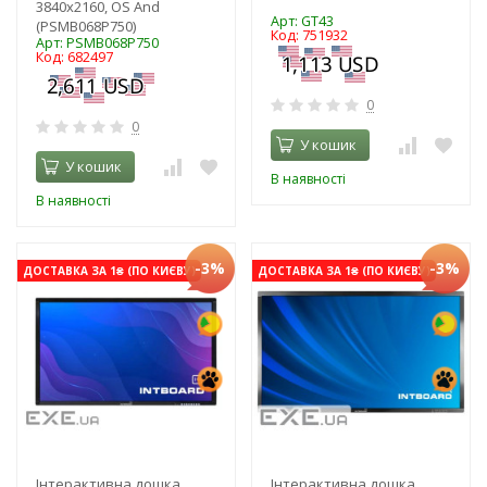
3840x2160, OS And
Арт: GT43
(PSMB068P750)
Код: 751932
Арт: PSMB068P750
Код: 682497
0
0
У кошик
У кошик
В наявності
В наявності
-3%
-3%
ДОСТАВКА ЗА 1₴ (ПО КИЄВУ)
ДОСТАВКА ЗА 1₴ (ПО КИЄВУ)
Інтерактивна дошка
Інтерактивна дошка