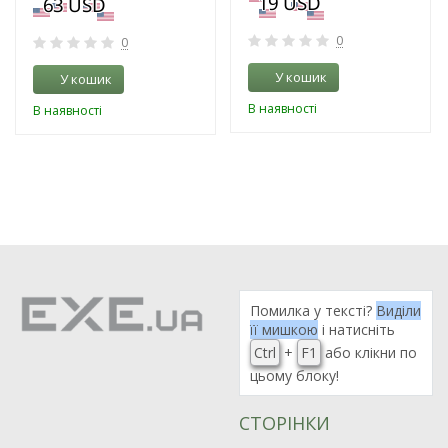
0
0
У кошик
У кошик
В наявності
В наявності
Помилка у тексті?
Виділи
її мишкою
і натисніть
Ctrl
+
F1
або клікни по
цьому блоку!
СТОРІНКИ