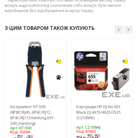
можуть відрізнятися від зазначених і/або можуть бути змінені
виробником без відображення в картці товару.
Рейтинг EXE.ua:
4.6
974
90
З ЦИМ ТОВАРОМ ТАКОЖ КУПУЮТЬ
19
21
-3%
-3%
63
Інструмент HT-500
Картридж HP DJ No.655
(8P8C/RJ45, 6P6C/RJ12,
Black DJ 4615/4625/3525
6P4C/RJ11) Hanlong (HT-
(CZ109AE)
500_Hanlong)
Арт: CZ109AE
Арт: HT-500
Код: 81822
Код: 10394