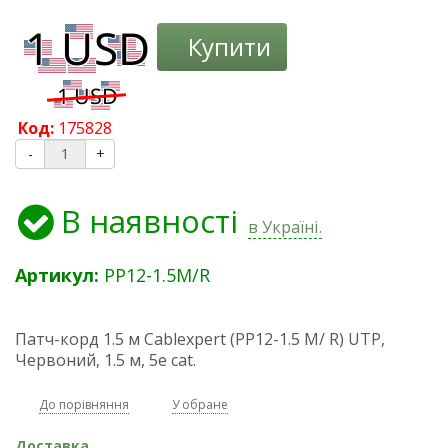
Купити
Код:
175828
-
+
В наявності
в Україні.
Артикул:
PP12-1.5M/R
Патч-корд 1.5 м Cablexpert (PP12-1.5 M/ R) UTP,
Червоний, 1.5 м, 5е cat.
До порівняння
У обране
Доставка