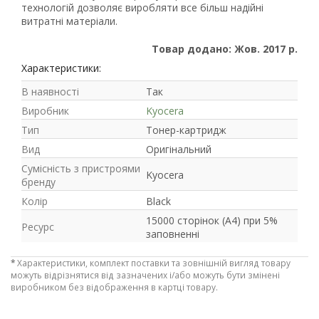
технологій дозволяє виробляти все більш надійні
Рейтинг EXE.ua:
4.6
витратні матеріали.
974
Товар додано: Жов. 2017 р.
90
19
Характеристики:
21
В наявності
Так
63
Виробник
Kyocera
Тип
Тонер-картридж
Вид
Оригінальний
Сумісність з пристроями
Kyocera
бренду
Колір
Black
15000 сторінок (A4) при 5%
Ресурс
заповненні
*
Характеристики, комплект поставки та зовнішній вигляд товару
можуть відрізнятися від зазначених і/або можуть бути змінені
виробником без відображення в картці товару.