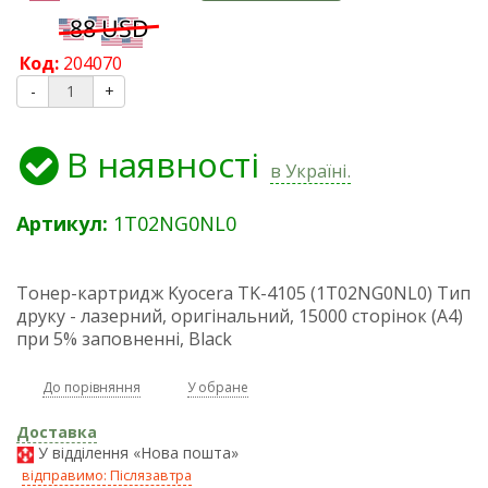
Код:
204070
-
+
В наявності
в Україні.
Артикул:
1T02NG0NL0
Тонер-картридж Kyocera TK-4105 (1T02NG0NL0) Тип
друку - лазерний, оригінальний, 15000 сторінок (A4)
при 5% заповненні, Black
До порівняння
У обране
Доставка
У відділення «Нова пошта»
відправимо: Післязавтра