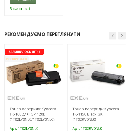
В наявності
РЕКОМЕНДУЄМО ПЕРЕГЛЯНУТИ
-3%
-3%
ЗАЛИШИЛОСЬ ШТ: 1
РОЗПРОДАЖ
Тонер-картридж Kyocera
Тонер-картридж Kyocera
TK-160 для FS-1120D
TK-1150 Black, 3K
(1T02LY0NL0/1T02LY0NLC)
(1T02RV0NL0)
Арт: 1T02LY0NL0
Арт: 1T02RV0NL0