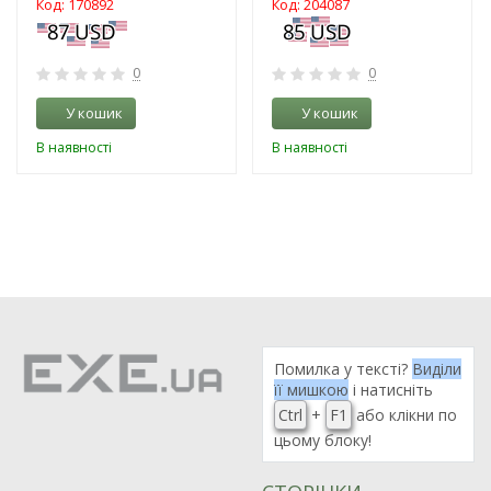
Код: 170892
Код: 204087
0
0
У кошик
У кошик
В наявності
В наявності
Помилка у тексті?
Виділи
її мишкою
і натисніть
Ctrl
+
F1
або клікни по
цьому блоку!