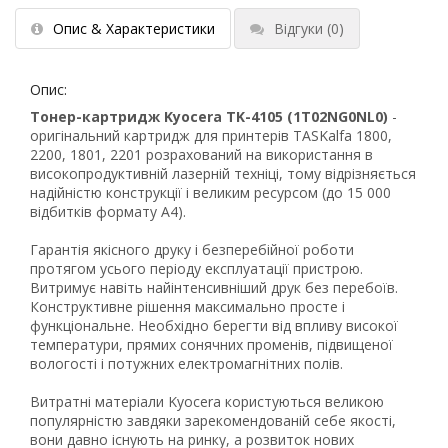
Опис & Характеристики
Відгуки
(0)
Опис:
Тонер-картридж Kyocera TK-4105 (1T02NG0NL0)
-
оригінальний картридж для принтерів TASKalfa 1800,
2200, 1801, 2201 розрахований на використання в
високопродуктивній лазерній техніці, тому відрізняється
надійністю конструкції і великим ресурсом (до 15 000
відбитків формату А4).
Гарантія якісного друку і безперебійної роботи
протягом усього періоду експлуатації пристрою.
Витримує навіть найінтенсивніший друк без перебоїв.
Конструктивне рішення максимально просте і
функціональне. Необхідно берегти від впливу високої
температури, прямих сонячних променів, підвищеної
вологості і потужних електромагнітних полів.
Витратні матеріали Kyocera користуються великою
популярністю завдяки зарекомендованій себе якості,
вони давно існують на ринку, а розвиток нових