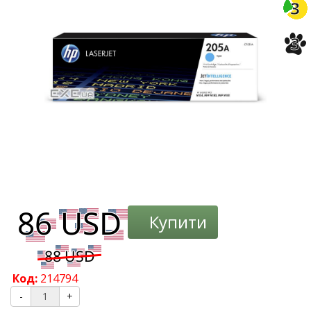
3
3
Купити
Код:
214794
-
+