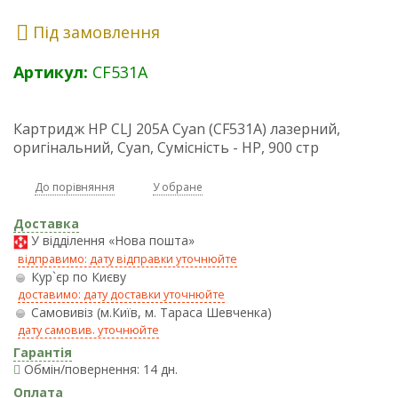
Під замовлення
Артикул:
CF531A
Картридж HP CLJ 205A Cyan (CF531A) лазерний,
оригінальний, Cyan, Сумісність - HP, 900 стр
До порівняння
У обране
Доставка
У відділення «Нова пошта»
відправимо: дату відправки уточнюйте
Кур`єр по Києву
доставимо: дату доставки уточнюйте
Самовивіз (м.Київ, м. Тараса Шевченка)
дату самовив. уточнюйте
Гарантія
Обмін/повернення: 14 дн.
Оплата