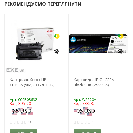
РЕКОМЕНДУЄМО ПЕРЕГЛЯНУТИ
-3%
-3%
Картридж Xerox HP
Картридж HP CLJ 222A
CE390A (90A) (006R03632)
Black 1.3K (W2220A)
Арт: 006R03632
Арт: W2220A
Код: 396520
Код: 783582
0
0
У кошик
У кошик