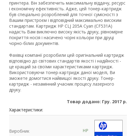
принтера. Він забезпечить максимальну віддачу, ресурс
і економічну ефективність. Адже, цей тонер-картридж
був спеціально розроблений для точної сумісності з
Вашим пристроєм і відповідний максимально високим
стандартам. Картридж HP CLJ 205A Cyan (CF531A)
надасть Вам виключно високу якість друку, рівномірне
покриття носія і насичено чорні кольори при друці
чорно-білих документів.
Фахівці компанії розробили цей оригінальний картридж
відповідно до світових стандартів якості і надійності -
це кращий за своїми характеристиками картридж.
Використовуючи тонер-картридж даної моделі, Ви
зможете домогтися найвищої якості друку. Тонер-
картридж - незамінний учасник процесу лазерного
Рейтинг EXE.ua:
4.6
друку.
974
90
Товар додано: Гру. 2017 р.
19
Характеристики:
21
63
HP
Виробник