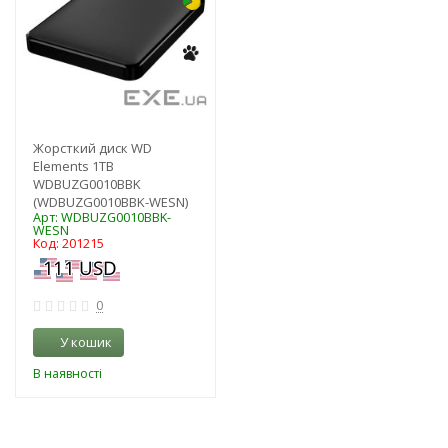
Жорсткий диск WD
Elements 1TB
WDBUZG0010BBK
(WDBUZG0010BBK-WESN)
Арт: WDBUZG0010BBK-
WESN
Код: 201215
0
У кошик
В наявності