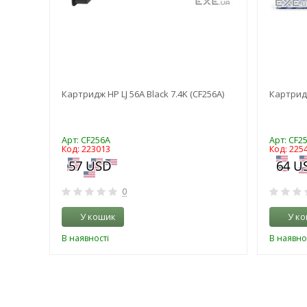
Картридж HP LJ 56A Black 7.4K (CF256A)
Картридж
Арт: CF256A
Арт: CF2
Код: 223013
Код: 225
0
У кошик
У к
В наявності
В наявно