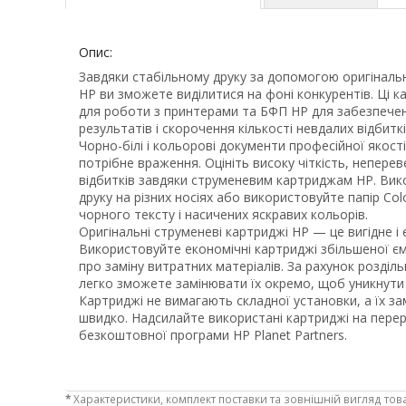
Опис:
Завдяки стабільному друку за допомогою оригіналь
HP ви зможете виділитися на фоні конкурентів. Ці к
для роботи з принтерами та БФП HP для забезпечен
результатів і скорочення кількості невдалих відбиткі
Чорно-білі і кольорові документи професійної якос
потрібне враження. Оцініть високу чіткість, неперев
відбитків завдяки струменевим картриджам HP. Вик
друку на різних носіях або використовуйте папір Col
чорного тексту і насичених яскравих кольорів.
Оригінальні струменеві картриджі HP — це вигідне і
Використовуйте економічні картриджі збільшеної є
про заміну витратних матеріалів. За рахунок розділь
легко зможете замінювати їх окремо, щоб уникнути 
Картриджі не вимагають складної установки, а їх за
швидко. Надсилайте використані картриджі на пере
безкоштовної програми HP Planet Partners.
*
Характеристики, комплект поставки та зовнішній вигляд тов