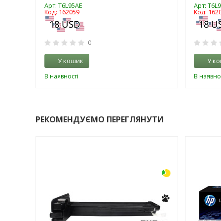
Арт: T6L95AE
Арт: T6L
Код: 162059
Код: 162
0
У кошик
У к
В наявності
В наявно
РЕКОМЕНДУЄМО ПЕРЕГЛЯНУТИ
-3%
-3%