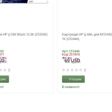
 HP LJ 56X Black 12.3K (CF256X)
Картридж HP LJ 44A, для M15/M2
1К (CF244A)
56X
Арт: CF244A
471
Код: 251810
0
0
ошик
У кошик
сті
В наявності