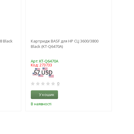
8 Black
Картридж BASF для HP CLJ 3600/3800
Картри
Black (KT-Q6470A)
M527c/
Арт: KT-Q6470A
Арт: K
Код: 273733
Код: 2
0
У кошик
У 
В наявності
В наяв