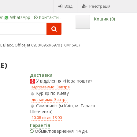
Вхід
Реєстрація
er
WhatsApp
Контакти...
Кошик (
0
)
 Black, OfficeJet 6950/6960/6970 (T6M15AE)
E)
Доставка
У відділення «Нова пошта»
відправимо: Завтра
Кур`єр по Києву
доставимо: Завтра
Самовивіз (м.Київ, м. Тараса
Шевченка)
10.08 після 18:00
Гарантія
Обмін/повернення: 14 дн.