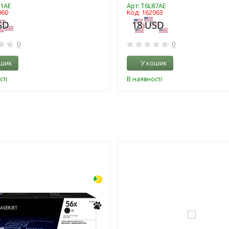
91AE
Арт: T6L87AE
060
Код: 162063
0
0
ошик
У кошик
сті
В наявності
-3%