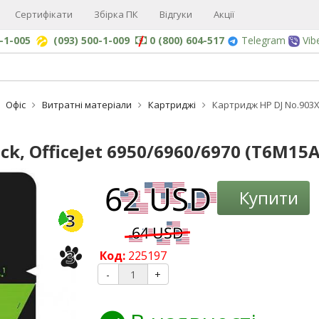
Сертифікати
Збірка ПК
Відгуки
Акції
0-1-005
(093) 500-1-009
0 (800) 604-517
Telegram
Vib
Офіс
Витратні матеріали
Картриджі
Картридж HP DJ No.903XL
k, OfficeJet 6950/6960/6970 (T6M15A
-3%
Купити
3
3
Код:
225197
-
+