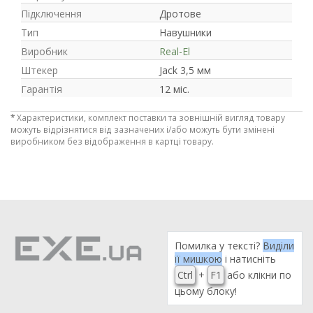
Підключення
Дротове
Тип
Навушники
Виробник
Real-El
Штекер
Jack 3,5 мм
Гарантія
12 міс.
*
Характеристики, комплект поставки та зовнішній вигляд товару
можуть відрізнятися від зазначених і/або можуть бути змінені
виробником без відображення в картці товару.
Помилка у тексті?
Виділи
її мишкою
і натисніть
Ctrl
+
F1
або клікни по
цьому блоку!