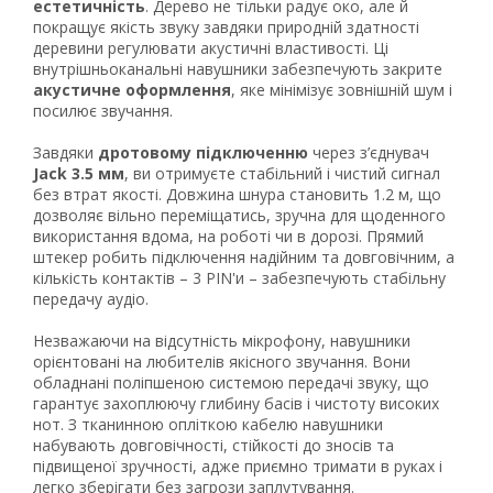
естетичність
. Дерево не тільки радує око, але й
покращує якість звуку завдяки природній здатності
деревини регулювати акустичні властивості. Ці
внутрішньоканальні навушники забезпечують закрите
акустичне оформлення
, яке мінімізує зовнішній шум і
посилює звучання.
Завдяки
дротовому підключенню
через з’єднувач
Jack 3.5 мм
, ви отримуєте стабільний і чистий сигнал
без втрат якості. Довжина шнура становить 1.2 м, що
Рейтинг EXE.ua:
4.6
дозволяє вільно переміщатись, зручна для щоденного
використання вдома, на роботі чи в дорозі. Прямий
974
штекер робить підключення надійним та довговічним, а
90
кількість контактів – 3 PIN'и – забезпечують стабільну
19
передачу аудіо.
21
Незважаючи на відсутність мікрофону, навушники
63
орієнтовані на любителів якісного звучання. Вони
обладнані поліпшеною системою передачі звуку, що
гарантує захоплюючу глибину басів і чистоту високих
нот. З тканинною опліткою кабелю навушники
набувають довговічності, стійкості до зносів та
підвищеної зручності, адже приємно тримати в руках і
легко зберігати без загрози заплутування.