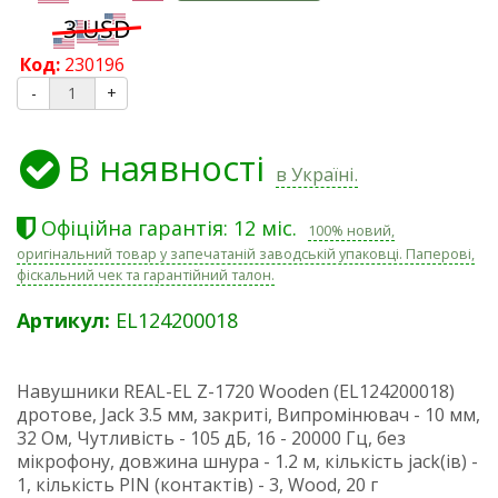
Код:
230196
-
+
В наявності
в Україні.
Офіційна гарантія: 12 міс.
100% новий,
оригінальний товар у запечатаній заводській упаковці. Паперові,
фіскальний чек та гарантійний талон.
Артикул:
EL124200018
Навушники REAL-EL Z-1720 Wooden (EL124200018)
дротове, Jack 3.5 мм, закриті, Випромінювач - 10 мм,
32 Ом, Чутливість - 105 дБ, 16 - 20000 Гц, без
мікрофону, довжина шнура - 1.2 м, кількість jack(ів) -
1, кількість PIN (контактів) - 3, Wood, 20 г