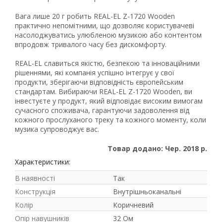
Вага лише 20 г робить REAL-EL Z-1720 Wooden
практично непомітними, що дозволяє користувачеві
насолоджуватись улюбленою музикою або контентом
впродовж тривалого часу без дискомфорту.
REAL-EL славиться якістю, безпекою та інноваційними
рішеннями, які компанія успішно інтегрує у свої
продукти, зберігаючи відповідність європейським
стандартам. Вибираючи REAL-EL Z-1720 Wooden, ви
інвестуєте у продукт, який відповідає високим вимогам
сучасного споживача, гарантуючи задоволення від
кожного прослуханого треку та кожного моменту, коли
музика супроводжує вас.
Товар додано: Чер. 2018 р.
Характеристики:
В наявності
Так
Конструкція
Внутрішньоканальні
Колір
Коричневий
Опір навушників
32 Ом