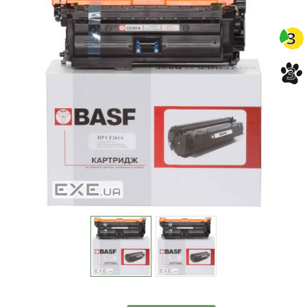
-3%
3
3