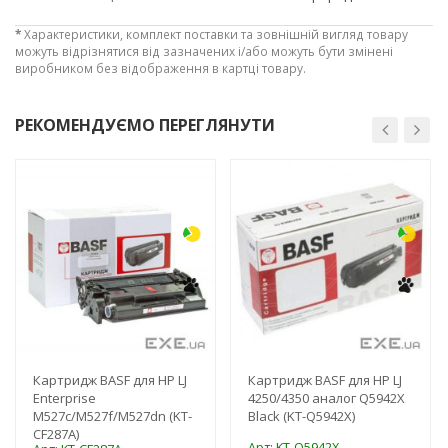
*
Характеристики, комплект поставки та зовнішній вигляд товару
можуть відрізнятися від зазначених і/або можуть бути змінені
виробником без відображення в картці товару.
РЕКОМЕНДУЄМО ПЕРЕГЛЯНУТИ
-3%
-3%
Картридж BASF для HP LJ
Картридж BASF для HP LJ
Enterprise
4250/4350 аналог Q5942X
M527c/M527f/M527dn (KT-
Black (KT-Q5942X)
CF287A)
Арт: KT-Q5942X