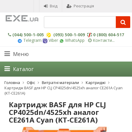
Вхід
Реєстрація
(044) 500-1-005
(093) 500-1-009
0 (800) 604-517
Telegram
Viber
WhatsApp
Контакти...
Меню
Каталог
Головна
Офіс
Витратні матеріали
Картриджі
Картридж BASF для HP CLJ CP4025dn/4525xh аналог CE261A Cyan
(KT-CE261A)
Картридж BASF для HP CLJ
CP4025dn/4525xh аналог
CE261A Cyan (KT-CE261A)