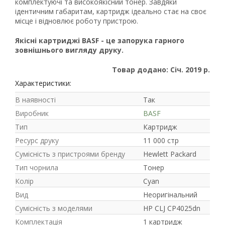
комплектуючі та високоякісний тонер. Завдяки
ідентичним габаритам, картридж ідеально стає на своє
місце і відновлює роботу пристрою.
Якісні картриджі BASF - це запорука гарного
зовнішнього вигляду друку.
Рейтинг EXE.ua:
4.6
974
Товар додано: Січ. 2019 р.
90
Характеристики:
19
В наявності
Так
21
Виробник
BASF
63
Тип
Картридж
Ресурс друку
11 000 стр
Сумісність з пристроями бренду
Hewlett Packard
Тип чорнила
Тонер
Колір
Cyan
Вид
Неоригінальний
Сумісність з моделями
HP CLJ CP4025dn
Комплектація
1 картридж