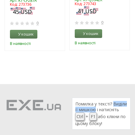
Арт: KT-CF287A
Код: 273743
Код: 273736
0
0
У кошик
У кошик
В наявності
В наявності
Помилка у тексті?
Виділи
її мишкою
і натисніть
Ctrl
+
F1
або клікни по
цьому блоку!