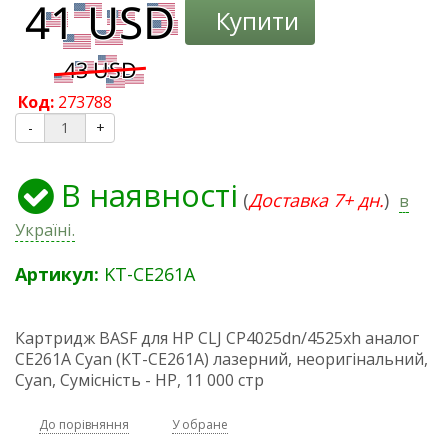
Купити
Код:
273788
-
+
В наявності
(
Доставка 7+ дн.
)
в
Україні.
Артикул:
KT-CE261A
Картридж BASF для HP CLJ CP4025dn/4525xh аналог
CE261A Cyan (KT-CE261A) лазерний, неоригінальний,
Cyan, Сумісність - HP, 11 000 стр
До порівняння
У обране