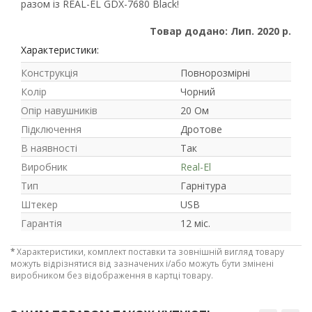
разом із REAL-EL GDX-7680 Black!
Товар додано: Лип. 2020 р.
Характеристики:
Конструкція
Повнорозмірні
Колір
Чорний
Опір навушників
20 Ом
Підключення
Дротове
В наявності
Так
Виробник
Real-El
Тип
Гарнітура
Штекер
USB
Гарантія
12 міс.
*
Характеристики, комплект поставки та зовнішній вигляд товару
можуть відрізнятися від зазначених і/або можуть бути змінені
виробником без відображення в картці товару.