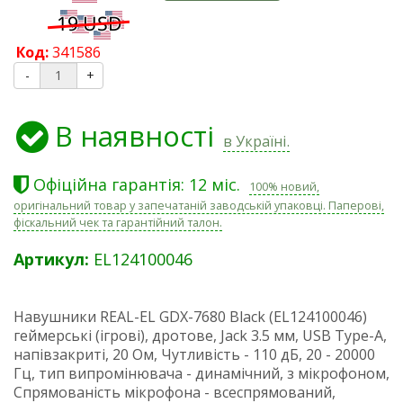
Код:
341586
-
+
В наявності
в Україні.
Офіційна гарантія: 12 міс.
100% новий,
оригінальний товар у запечатаній заводській упаковці. Паперові,
фіскальний чек та гарантійний талон.
Артикул:
EL124100046
Навушники REAL-EL GDX-7680 Black (EL124100046)
геймерські (ігрові), дротове, Jack 3.5 мм, USB Type-A,
напівзакриті, 20 Ом, Чутливість - 110 дБ, 20 - 20000
Гц, тип випромінювача - динамічний, з мікрофоном,
Спрямованість мікрофона - всеспрямований,