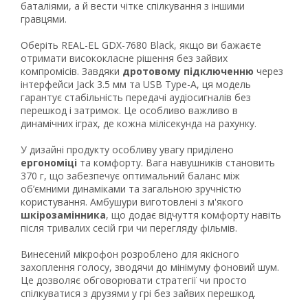
баталіями, а й вести чітке спілкування з іншими
гравцями.
Оберіть REAL-EL GDX-7680 Black, якщо ви бажаєте
отримати висококласне рішення без зайвих
компромісів. Завдяки
дротовому підключенню
через
інтерфейси Jack 3.5 мм та USB Type-A, ця модель
гарантує стабільність передачі аудіосигналів без
перешкод і затримок. Це особливо важливо в
динамічних іграх, де кожна мілісекунда на рахунку.
У дизайні продукту особливу увагу приділено
ергономіці
та комфорту. Вага навушників становить
370 г, що забезпечує оптимальний баланс між
об’ємними динаміками та загальною зручністю
Рейтинг EXE.ua:
4.6
користування. Амбушури виготовлені з м'якого
974
шкірозамінника
, що додає відчуття комфорту навіть
90
після тривалих сесій гри чи перегляду фільмів.
19
21
Винесений мікрофон розроблено для якісного
захоплення голосу, зводячи до мінімуму фоновий шум.
63
Це дозволяє обговорювати стратегії чи просто
спілкуватися з друзями у грі без зайвих перешкод.