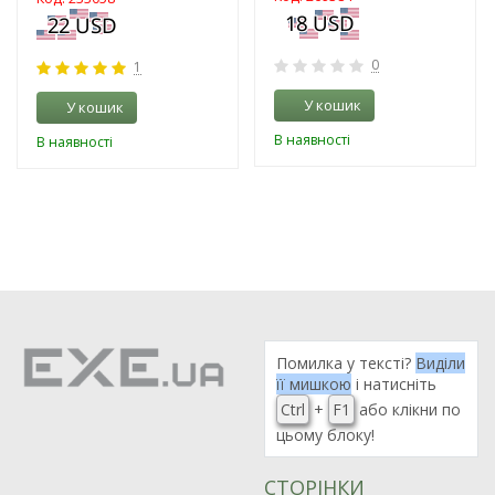
0
1
У кошик
У кошик
В наявності
В наявності
Помилка у тексті?
Виділи
її мишкою
і натисніть
Ctrl
+
F1
або клікни по
цьому блоку!
СТОРІНКИ