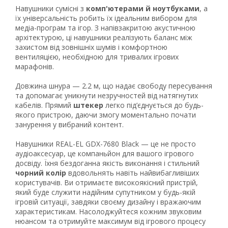
Навушники сумісні з
комп'ютерами й ноутбуками
, а
їх універсальність робить їх ідеальним вибором для
медіа-програм та ігор. З напівзакритою акустичною
архітектурою, ці навушники реалізують баланс між
захистом від зовнішніх шумів і комфортною
вентиляцією, необхідною для тривалих ігрових
марафонів.
Довжина шнура — 2.2 м, що надає свободу пересування
та допомагає уникнути незручностей від натягнутих
кабелів. Прямий
штекер
легко під’єднується до будь-
якого пристрою, даючи змогу моментально почати
занурення у вибраний контент.
Навушники REAL-EL GDX-7680 Black — це не просто
аудіоаксесуар, це компаньйон для вашого ігрового
досвіду. Їхня бездоганна якість виконання і стильний
чорний колір
вдовольнять навіть найвибагливіших
користувачів. Ви отримаєте високоякісний пристрій,
який буде служити надійним супутником у будь-якій
ігровій ситуації, завдяки своєму дизайну і вражаючим
характеристикам. Насолоджуйтеся кожним звуковим
нюансом та отримуйте максимум від ігрового процесу