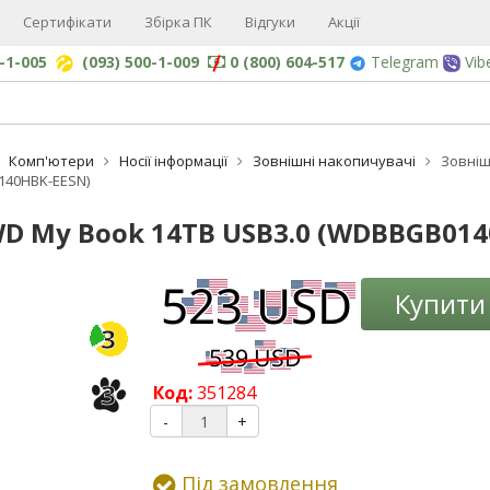
Сертифікати
Збірка ПК
Відгуки
Акції
0-1-005
(093) 500-1-009
0 (800) 604-517
Telegram
Vib
Комп'ютери
Носії інформації
Зовнішні накопичувачі
Зовніш
40HBK-EESN)
D My Book 14TB USB3.0 (WDBBGB014
-3%
Купити
3
3
Код:
351284
-
+
Під замовлення