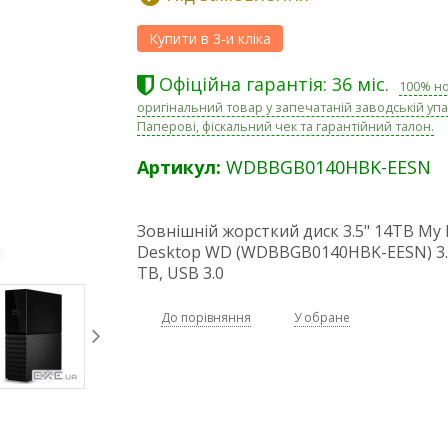
Офіційна гарантія: 36 міс.
100% н
оригінальний товар у запечатаній заводській упа
Паперові, фіскальний чек та гарантійний талон.
Артикул:
WDBBGB0140HBK-EESN
Зовнішній жорсткий диск 3.5" 14TB My
Desktop WD (WDBBGB0140HBK-EESN) 3.5
TB, USB 3.0
До порівняння
У обране