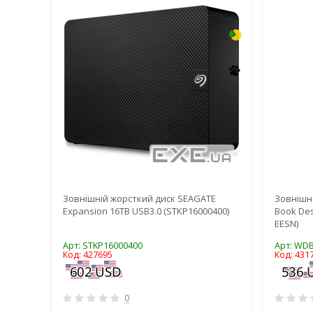
820
Зовнішній жорсткий диск SEAGATE
Зовнішні
000G-
Expansion 16TB USB3.0 (STKP16000400)
Book De
EESN)
Арт: STKP16000400
Арт: WD
Код: 427695
Код: 431
0