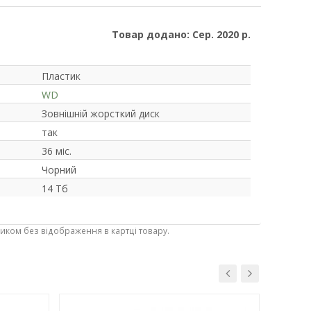
Товар додано: Сер. 2020 р.
Пластик
WD
Зовнішній жорсткий диск
так
36 міс.
Чорний
14 Тб
ником без відображення в картці товару.
-3%
-3%