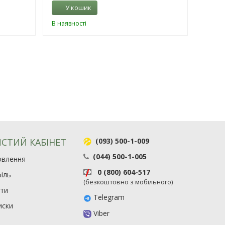
У кошик
У 
В наявності
В наяв
СТИЙ КАБІНЕТ
(093) 500-1-009
(044) 500-1-005
овлення
0 (800) 604-517
іль
(безкоштовно з мобільного)
ити
Telegram
иски
Viber