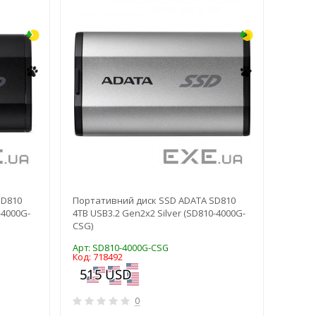
SD810
Портативний диск SSD ADATA SD810
Порта
-4000G-
4TB USB3.2 Gen2x2 Silver (SD810-4000G-
XS2000
CSG)
(SXS20
Арт: SD810-4000G-CSG
Арт: S
Код: 718492
Код: 8
0