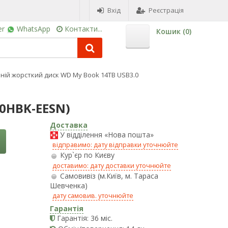
Вхід
Реєстрація
er
WhatsApp
Контакти...
Кошик (
0
)
ній жорсткий диск WD My Book 14TB USB3.0
0HBK-EESN)
Доставка
У відділення «Нова пошта»
відправимо: дату відправки уточнюйте
Кур`єр по Києву
доставимо: дату доставки уточнюйте
Самовивіз (м.Київ, м. Тараса
Шевченка)
дату самовив. уточнюйте
Гарантія
Гарантія: 36 міс.