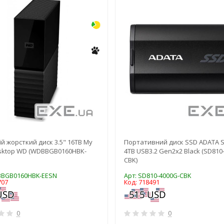
й жорсткий диск 3.5" 16TB My
Портативний диск SSD ADATA 
sktop WD (WDBBGB0160HBK-
4TB USB3.2 Gen2x2 Black (SD810
CBK)
BBGB0160HBK-EESN
Арт: SD810-4000G-CBK
707
Код: 718491
0
0