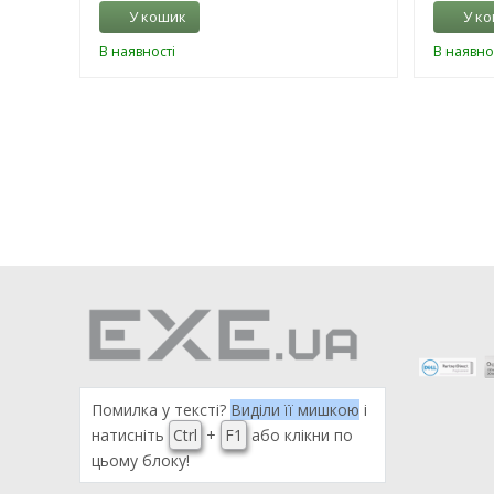
У кошик
У к
В наявності
В наявно
Помилка у тексті?
Виділи її мишкою
і
натисніть
Ctrl
+
F1
або клікни по
цьому блоку!