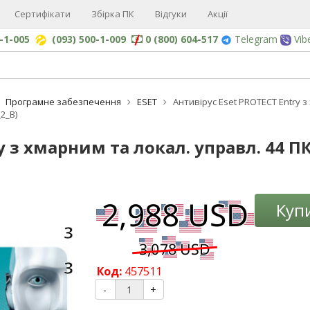
Сертифікати
Збірка ПК
Відгуки
Акції
0-1-005
(093) 500-1-009
0 (800) 604-517
Telegram
Vib
Програмне забезпечення
ESET
Антивірус Eset PROTECT Entry з
2_B)
y з хмарним та локал. управл. 44 ПК
-3%
Куп
3
3
Код:
457511
-
+