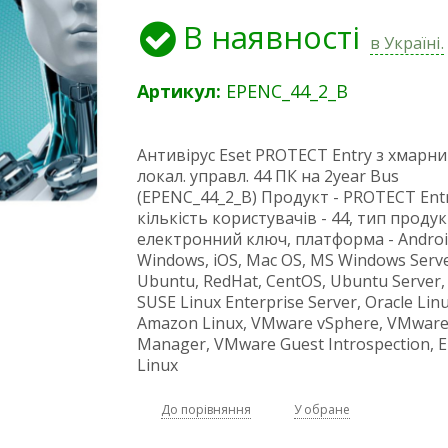
В наявності
в Україні.
Артикул:
EPENC_44_2_B
Антивірус Eset PROTECT Entry з хмарни
локал. управл. 44 ПК на 2year Bus
(EPENC_44_2_B) Продукт - PROTECT Entr
кількість користувачів - 44, тип продук
електронний ключ, платформа - Androi
Windows, iOS, Mac OS, MS Windows Serve
Ubuntu, RedHat, CentOS, Ubuntu Server,
SUSE Linux Enterprise Server, Oracle Linu
Amazon Linux, VMware vSphere, VMwar
Manager, VMware Guest Introspection, E
Linux
До порівняння
У обране