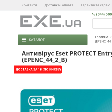
Контакти
Доставка і оплата
Гарантія та сервіс
(044) 50
Головна
КАТАЛОГ
(EPENC_44_
Антивірус Eset PROTECT Entr
(EPENC_44_2_B)
ДОСТАВКА ЗА 1₴ (ПО КИЄВУ)