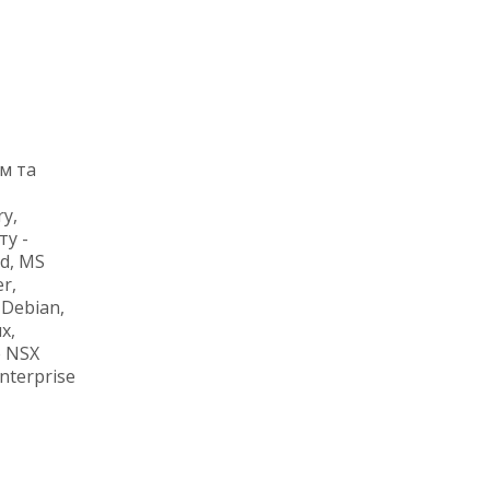
м та
y,
ту -
d, MS
r,
 Debian,
x,
e NSX
nterprise