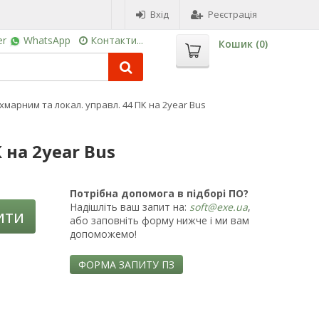
Вхід
Реєстрація
er
WhatsApp
Контакти...
Кошик (
0
)
 хмарним та локал. управл. 44 ПК на 2year Bus
 на 2year Bus
Потрібна допомога в підборі ПО?
Надішліть ваш запит на:
soft@exe.ua
,
ити
або заповніть форму нижче і ми вам
допоможемо!
ФОРМА ЗАПИТУ ПЗ