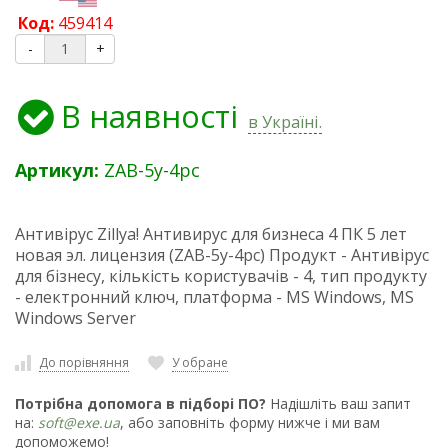
Код:
459414
-
+
В наявності
в Україні.
Артикул:
ZAB-5y-4pc
Антивірус Zillya! Антивирус для бизнеса 4 ПК 5 лет
новая эл. лицензия (ZAB-5y-4pc) Продукт - Антивірус
для бізнесу, кількість користувачів - 4, тип продукту
- електронний ключ, платформа - MS Windows, MS
Windows Server
До порівняння
У обране
Потрібна допомога в підборі ПО?
Надішліть ваш запит
на:
soft@exe.ua
, або заповніть форму нижче і ми вам
допоможемо!