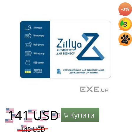
-3%
3
3
Купити