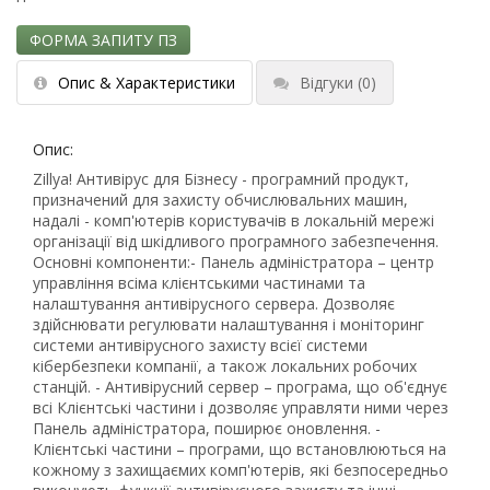
ФОРМА ЗАПИТУ ПЗ
Опис & Характеристики
Відгуки
(0)
Опис:
Zillya! Антивірус для Бізнесу
- програмний продукт,
призначений для захисту обчислювальних машин,
надалі - комп'ютерів користувачів в локальній мережі
організації від шкідливого програмного забезпечення.
Основні компоненти:
- Панель адміністратора
– центр
управління всіма клієнтськими частинами та
налаштування антивірусного сервера. Дозволяє
здійснювати регулювати налаштування і моніторинг
системи антивірусного захисту всієї системи
кібербезпеки компанії, а також локальних робочих
станцій.
- Антивірусний сервер
– програма, що об'єднує
всі Клієнтські частини і дозволяє управляти ними через
Панель адміністратора, поширює оновлення.
-
Клієнтські частини
– програми, що встановлюються на
кожному з захищаємих комп'ютерів, які безпосередньо