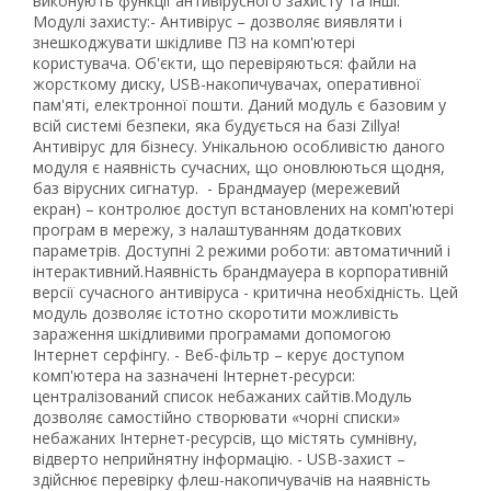
виконують функції антивірусного захисту та інші.
Модулі захисту:
- Антивірус
– дозволяє виявляти і
знешкоджувати шкідливе ПЗ на комп'ютері
користувача. Об'єкти, що перевіряються: файли на
жорсткому диску, USB-накопичувачах, оперативної
пам'яті, електронної пошти. Даний модуль є базовим у
всій системі безпеки, яка будується на базі Zillya!
Антивірус для бізнесу. Унікальною особливістю даного
модуля є наявність сучасних, що оновлюються щодня,
баз вірусних сигнатур.
- Брандмауер (мережевий
екран)
– контролює доступ встановлених на комп'ютері
програм в мережу, з налаштуванням додаткових
параметрів. Доступні 2 режими роботи: автоматичний і
інтерактивний.Наявність брандмауера в корпоративній
версії сучасного антивіруса - критична необхідність. Цей
модуль дозволяє істотно скоротити можливість
зараження шкідливими програмами допомогою
Інтернет серфінгу.
- Веб-фільтр
– керує доступом
комп'ютера на зазначені Інтернет-ресурси:
централізований список небажаних сайтів.Модуль
дозволяє самостійно створювати «чорні списки»
небажаних Інтернет-ресурсів, що містять сумнівну,
відверто неприйнятну інформацію.
- USB-захист
–
здійснює перевірку флеш-накопичувачів на наявність