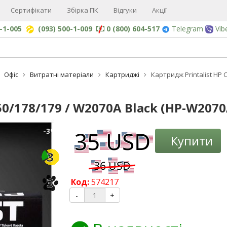
Сертифікати
Збірка ПК
Відгуки
Акції
0-1-005
(093) 500-1-009
0 (800) 604-517
Telegram
Vib
Офіс
Витратні матеріали
Картриджі
Картридж Printalist HP 
50/178/179 / W2070A Black (HP-W2070
-3%
Купити
3
3
Код:
574217
-
+