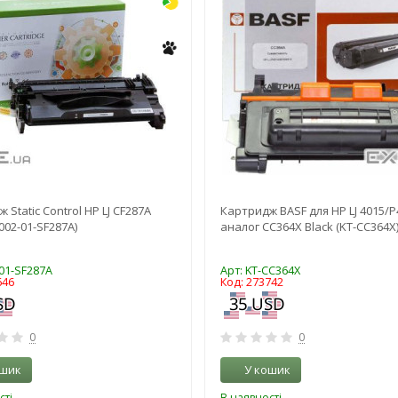
 Static Control HP LJ CF287A
Картридж BASF для HP LJ 4015/P
(002-01-SF287A)
аналог CC364X Black (KT-CC364X
-01-SF287A
Арт: KT-CC364X
646
Код: 273742
0
0
ошик
У кошик
сті
В наявності