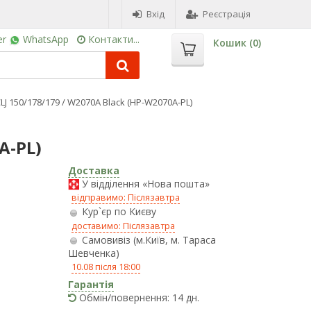
Вхід
Реєстрація
er
WhatsApp
Контакти...
Кошик (
0
)
CLJ 150/178/179 / W2070A Black (HP-W2070A-PL)
A-PL)
Доставка
У відділення «Нова пошта»
відправимо: Післязавтра
Кур`єр по Києву
доставимо: Післязавтра
Самовивіз (м.Київ, м. Тараса
Шевченка)
10.08 після 18:00
Гарантія
Обмін/повернення: 14 дн.