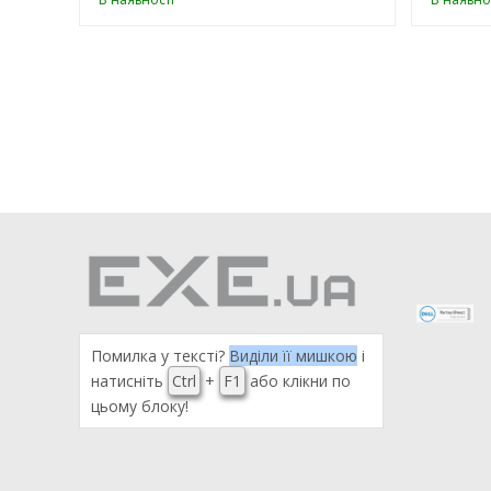
Помилка у тексті?
Виділи її мишкою
і
натисніть
Ctrl
+
F1
або клікни по
цьому блоку!