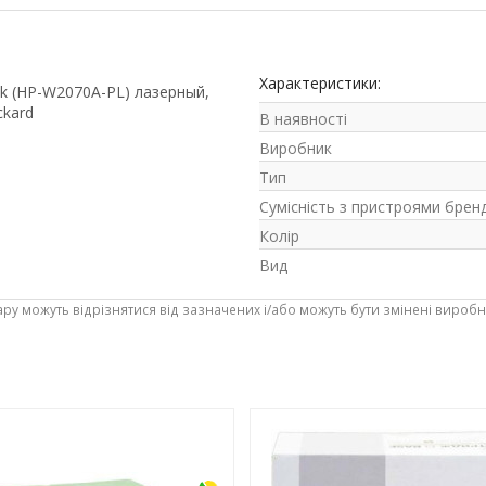
Характеристики:
ack (HP-W2070A-PL) лазерный,
ckard
В наявності
Виробник
Тип
Сумісність з пристроями брен
Колір
Вид
ару можуть відрізнятися від зазначених і/або можуть бути змінені вироб
-3%