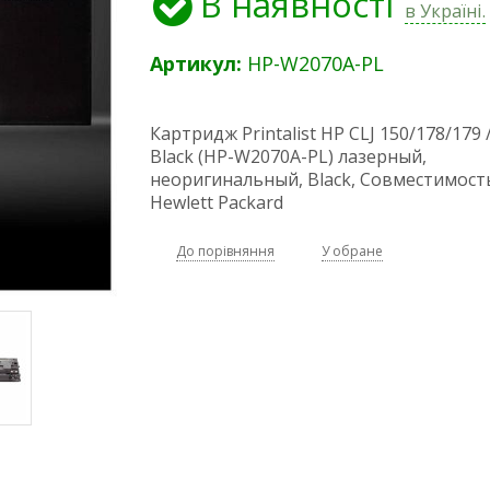
В наявності
в Україні.
Артикул:
HP-W2070A-PL
Картридж Printalist HP CLJ 150/178/179
Black (HP-W2070A-PL) лазерный,
неоригинальный, Black, Совместимость
Hewlett Packard
До порівняння
У обране