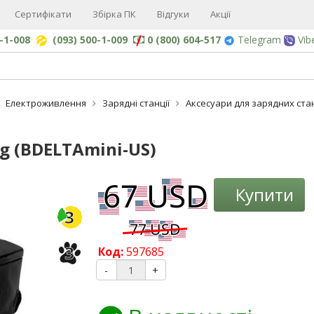
Сертифікати
Збірка ПК
Відгуки
Акції
0-1-008
(093) 500-1-009
0 (800) 604-517
Telegram
Vib
Електроживлення
Зарядні станції
Аксесуари для зарядних ста
g (BDELTAmini-US)
-12%
Купити
3
3
Код:
597685
-
+