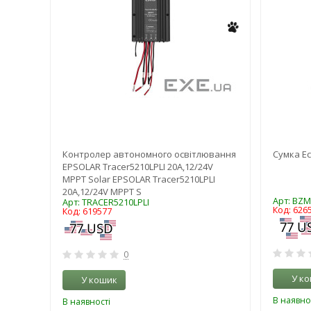
0033
Контролер автономного освітлювання
Сумка Ec
EPSOLAR Tracer5210LPLI 20A,12/24V
MPPT Solar EPSOLAR Tracer5210LPLI
20A,12/24V MPPT S
Арт: BZ
Арт: TRACER5210LPLI
Код: 626
Код: 619577
0
У к
У кошик
В наявно
В наявності