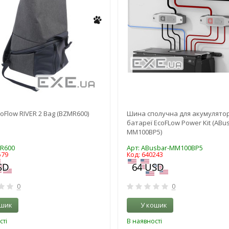
oFlow RIVER 2 Bag (BZMR600)
Шина сполучна для акумулято
батареї EcoFLow Power Kit (ABu
MM100BP5)
MR600
Арт: ABusbar-MM100BP5
579
Код: 640243
0
0
ошик
У кошик
сті
В наявності