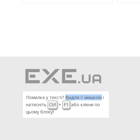
Помилка у тексті?
Виділи її мишкою
і
натисніть
Ctrl
+
F1
або клікни по
цьому блоку!