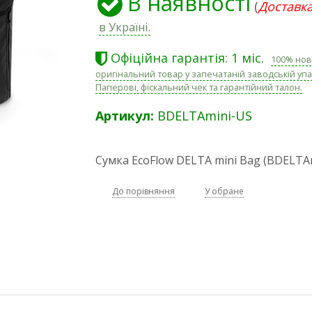
В наявності
(
Доставка
в Україні.
Офіційна гарантія: 1 міс.
100% нов
оригінальний товар у запечатаній заводській упа
Паперові, фіскальний чек та гарантійний талон.
Артикул:
BDELTAmini-US
Сумка EcoFlow DELTA mini Bag (BDELTA
До порівняння
У обране