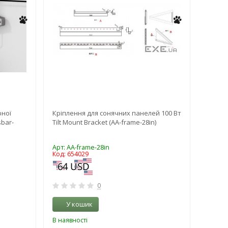
рної
Кріплення для сонячних панелей 100 Вт
Кріпле
sbar-
Tilt Mount Bracket (AA-frame-28in)
Bracke
Арт: AA-frame-28in
Арт: A
Код: 654029
Код: 6
0
У кошик
У 
В наявності
В наяв