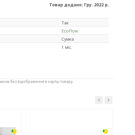
Товар додано: Гру. 2022 р.
Так
EcoFlow
Сумка
1 міс.
ником без відображення в картці товару.
-12%
-12%