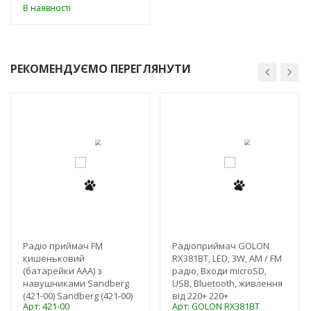
В наявності
РЕКОМЕНДУЄМО ПЕРЕГЛЯНУТИ
-3%
-3%
Радіо приймач FM
Радіоприймач GOLON
кишеньковий
RX381BT, LED, 3W, AM / FM
(батарейки AAA) з
радіо, Входи microSD,
навушниками Sandberg
USB, Bluetooth, живлення
(421-00) Sandberg (421-00)
від 220+ 220+
Арт: 421-00
Арт: GOLON RX381BT