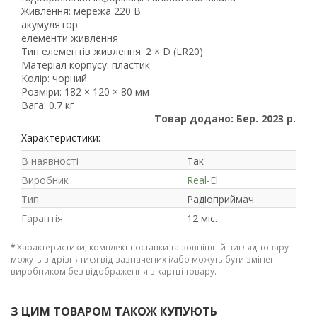
Живлення: мережа 220 В
акумулятор
елементи живлення
Тип елементів живлення: 2 × D (LR20)
Матеріал корпусу: пластик
Рейтинг EXE.ua:
4.6
Колір: чорний
974
Розміри: 182 × 120 × 80 мм
Вага: 0.7 кг
90
Товар додано: Бер. 2023 р.
19
Характеристики:
21
63
В наявності
Так
Виробник
Real-El
Тип
Радіоприймач
Гарантія
12 міс.
*
Характеристики, комплект поставки та зовнішній вигляд товару
можуть відрізнятися від зазначених і/або можуть бути змінені
виробником без відображення в картці товару.
З ЦИМ ТОВАРОМ ТАКОЖ КУПУЮТЬ