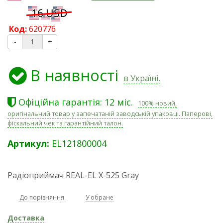
Код:
620776
-
+
В наявності
в Україні.
Офіційна гарантія: 12 міс.
100% новий,
оригінальний товар у запечатаній заводській упаковці. Паперові,
фіскальний чек та гарантійний талон.
Артикул:
EL121800004
Радіоприймач REAL-EL X-525 Gray
До порівняння
У обране
Доставка