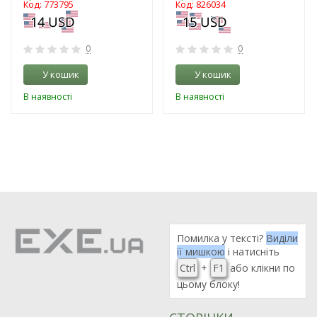
Код: 773795
Код: 826034
0
0
У кошик
У кошик
В наявності
В наявності
Помилка у тексті?
Виділи
її мишкою
і натисніть
Ctrl
+
F1
або клікни по
цьому блоку!