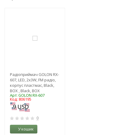
-3%
Радіоприймач GOLON RX-
607, LED, 2x3W, FM радіо,
корпус пластмас, Black,
BOX , Black, BOX
Арт: GOLON RX-607
Код: 806195
0
У кошик