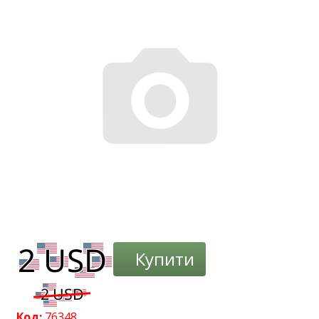
-3%
Купити
Код:
76348