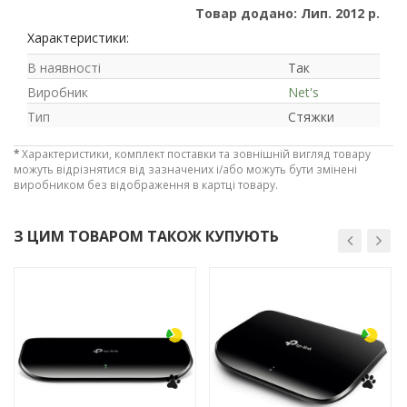
Товар додано: Лип. 2012 р.
Характеристики:
В наявності
Так
Виробник
Net's
Тип
Стяжки
*
Характеристики, комплект поставки та зовнішній вигляд товару
можуть відрізнятися від зазначених і/або можуть бути змінені
виробником без відображення в картці товару.
З ЦИМ ТОВАРОМ ТАКОЖ КУПУЮТЬ
Рейтинг EXE.ua:
4.6
974
-3%
-3%
90
19
21
63