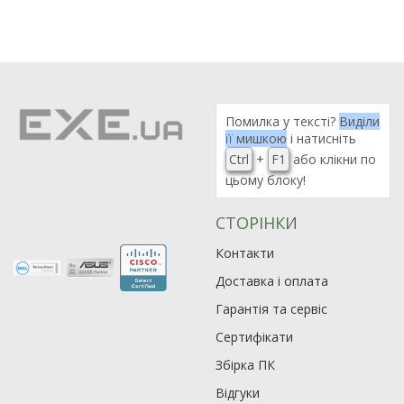
Помилка у тексті?
Виділи
її мишкою
і натисніть
Ctrl
+
F1
або клікни по
цьому блоку!
СТОРІНКИ
Контакти
Доставка і оплата
Гарантія та сервіс
Сертифікати
Збірка ПК
Відгуки