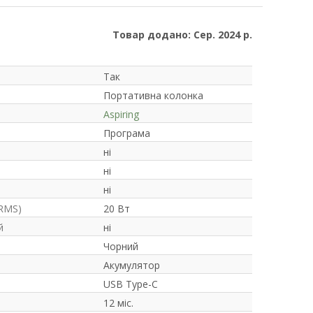
Товар додано: Сер. 2024 р.
Так
Портативна колонка
Aspiring
Програма
ні
ні
ні
(RMS)
20 Вт
й
ні
Чорний
Акумулятор
USB Type-C
12 міс.