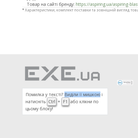
Товар на сайті бренду:
https://aspiring.ua/aspiring-bl
*
Характеристики, комплект поставки та зовнішній вигляд тов
Помилка у тексті?
Виділи її мишкою
і
натисніть
Ctrl
+
F1
або клікни по
цьому блоку!