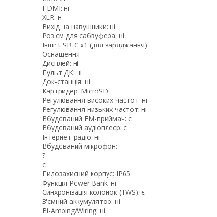
HDMI: ні
XLR: ні
Вихід на навушники: ні
Роз'єм для сабвуфера: ні
Інші: USB-С x1 (для заряджання)
Оснащення
Дисплей: ні
Пульт ДК: ні
Док-станція: ні
Картридер: MicroSD
Регулювання високих частот: ні
Регулювання низьких частот: ні
Вбудований FM-приймач: є
Вбудований аудіоплеєр: є
Інтернет-радіо: ні
Вбудований мікрофон:
?
є
Пилозахисний корпус: IP65
Функція Power Bank: ні
Синхронізація колонок (TWS): є
З'ємний аккумулятор: ні
Bi-Amping/Wiring: ні