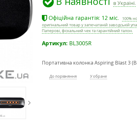
В наявності
в Україні.
Офіційна гарантія: 12 міс.
100% н
оригінальний товар у запечатаній заводській упа
Паперові, фіскальний чек та гарантійний талон.
Артикул:
BL3005R
Портативна колонка Aspiring Blast 3 (
До порівняння
У обране