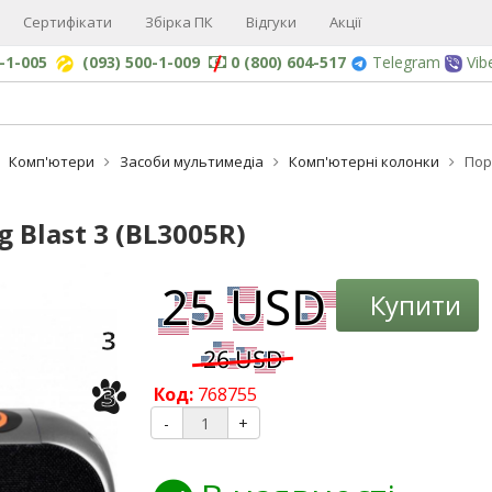
Сертифікати
Збірка ПК
Відгуки
Акції
0-1-005
(093) 500-1-009
0 (800) 604-517
Telegram
Vib
Комп'ютери
Засоби мультимедіа
Комп'ютерні колонки
Пор
 Blast 3 (BL3005R)
-3%
Купити
3
3
Код:
768755
-
+