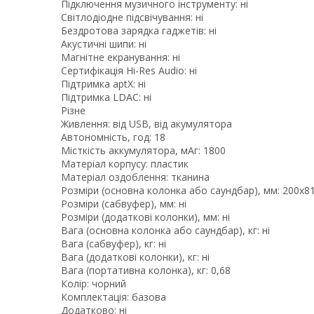
Підключення музичного інструменту: ні
Світлодіодне підсвічування: ні
Бездротова зарядка гаджетів: ні
Акустичні шипи: ні
Магнітне екранування: ні
Сертифікація Hi-Res Audio: ні
Підтримка aptX: ні
Підтримка LDAC: ні
Різне
Живлення: від USB, від акумулятора
Автономність, год: 18
Місткість аккумулятора, мАг: 1800
Матеріал корпусу: пластик
Матеріал оздоблення: тканина
Розміри (основна колонка або саундбар), мм: 200х8
Розміри (сабвуфер), мм: ні
Розміри (додаткові колонки), мм: ні
Вага (основна колонка або саундбар), кг: ні
Вага (сабвуфер), кг: ні
Вага (додаткові колонки), кг: ні
Вага (портативна колонка), кг: 0,68
Колір: чорний
Комплектація: базова
Додатково: ні