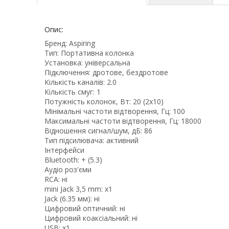
Опис:
Бренд: Aspiring
Тип: Портативна колонка
Установка: універсальна
Підключення: дротове, бездротове
Кількість каналів: 2.0
Кількість смуг: 1
Потужність колонок, Вт: 20 (2х10)
Мінімальні частоти відтворення, Гц: 100
Максимальні частоти відтворення, Гц: 18000
Відношення сигнал/шум, дБ: 86
Тип підсилювача: активний
Інтерфейси
Bluetooth: + (5.3)
Аудіо роз'єми
RCA: ні
mini Jack 3,5 mm: х1
Jack (6.35 мм): ні
Цифровий оптичний: ні
Цифровий коаксіальний: ні
USB: х1