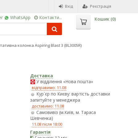
Вхід
Реєстрація
er
WhatsApp
Контакти...
Кошик (
0
)
тативна колонка Aspiring Blast 3 (BL3005R)
Доставка
У відділення «Нова пошта»
відправимо: 11.08
Кур`єр по Києву: вартість доставки
запитуйте у менеджера
доставимо: 11.08
Самовивіз (м.Київ, м. Тараса
Шевченка)
11.08 після 18:00
Гарантія
Гарантія: 12 міс.