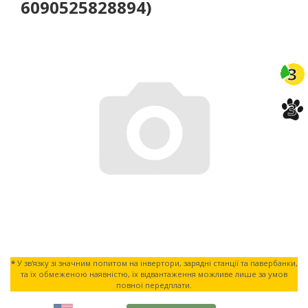
6090525828894)
-3%
3
3
*
У зв'язку зі значним попитом на інвертори, зарядні станції та павербанки,
та їх обмеженою наявністю, їх відвантаження можливе лише за умов
повної передплати.