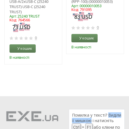
USB-A/2хUSB-C (25240
(RPP-100) (00000010053)
Арт: 00000010053
TRUST) USB-C (25240
Код: 791095
TRUST)
Арт: 25240 TRUST
Код: 764566
0
0
У кошик
В наявності
У кошик
В наявності
Помилка у тексті?
Виділи
її мишкою
і натисніть
Ctrl
+
F1
або клікни по