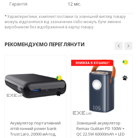
Гарантія
12 міс.
*
Характеристики, комплект поставки та зовнішній вигляд товару
можуть відрізнятися від зазначених і/або можуть бути змінені
виробником без відображення в картці товару.
РЕКОМЕНДУЄМО ПЕРЕГЛЯНУТИ
-3%
ЗНИЖКА В КОШИКУ!
Рейтинг EXE.ua:
4.6
974
90
19
21
63
Акумулятор портативний
Зовнішній акумулятор
літій-іонний power bank
Remax Gutitan PD 100W +
Trust Laro, 20000 мА·год,
QC 22.5W 60000mAh + LED