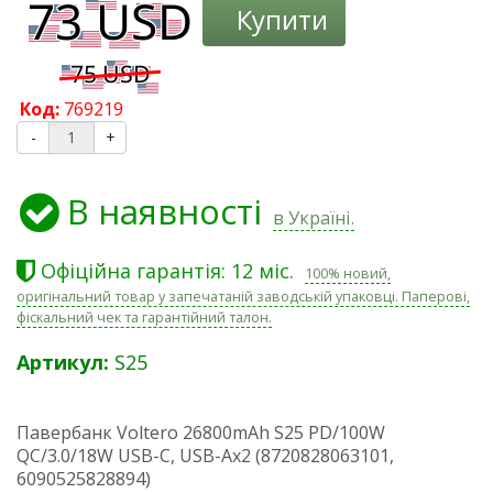
Купити
Код:
769219
-
+
В наявності
в Україні.
Офіційна гарантія: 12 міс.
100% новий,
оригінальний товар у запечатаній заводській упаковці. Паперові,
фіскальний чек та гарантійний талон.
Артикул:
S25
Павербанк Voltero 26800mAh S25 PD/100W
QC/3.0/18W USB-C, USB-Ax2 (8720828063101,
6090525828894)