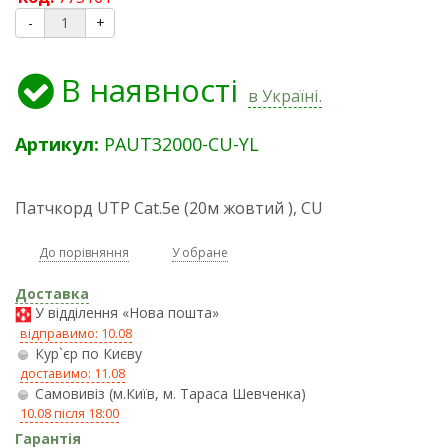
-
+
В наявності
в Україні.
Артикул:
PAUT32000-CU-YL
Патчкорд UTP Cat.5e (20м жовтий ), CU
До порівняння
У обране
Доставка
У відділення «Нова пошта»
відправимо: 10.08
Кур`єр по Києву
доставимо: 11.08
Самовивіз (м.Київ, м. Тараса Шевченка)
10.08 після 18:00
Гарантія