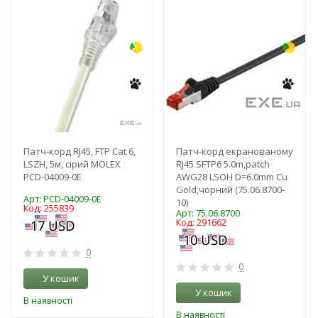
63
-3%
-3%
Патч-корд RJ45, FTP Cat 6,
Патч-корд екранованому
LSZH, 5м, сірий MOLEX
RJ45 SFTP6 5.0m,patch
PCD-04009-0E
AWG28 LSOH D=6.0mm Cu
Gold,чорний (75.06.8700-
Арт: PCD-04009-0E
10)
Код: 255839
Арт: 75.06.8700
Код: 291662
0
0
У кошик
У кошик
В наявності
В наявності