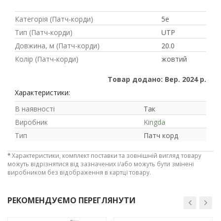
Категорія (Патч-корди)
5е
Тип (Патч-корди)
UTP
Довжина, м (Патч-корди)
20.0
Колір (Патч-корди)
жовтий
Товар додано: Вер. 2024 р.
Характеристики:
В наявності
Так
Виробник
Kingda
Тип
Патч корд
*
Характеристики, комплект поставки та зовнішній вигляд товару
можуть відрізнятися від зазначених і/або можуть бути змінені
Рейтинг EXE.ua:
4.6
виробником без відображення в картці товару.
974
90
19
РЕКОМЕНДУЄМО ПЕРЕГЛЯНУТИ
21