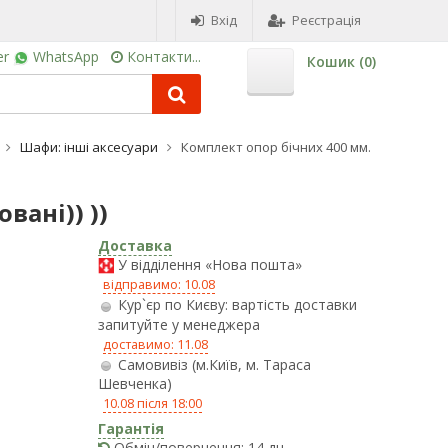
Вхід
Реєстрація
er
WhatsApp
Контакти...
Кошик (
0
)
Шафи: інші аксесуари
Комплект опор бічних 400 мм.
вані)) ))
Доставка
У відділення «Нова пошта»
відправимо: 10.08
Кур`єр по Києву: вартість доставки
запитуйте у менеджера
доставимо: 11.08
Самовивіз (м.Київ, м. Тараса
Шевченка)
10.08 після 18:00
Гарантія
Обмін/повернення: 14 дн.