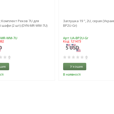
t Комплект Реков 7U для
Заглушка 19 ", 2U, серая (Украи
ї шафи (2 шт) (DYN-MR-WM-7U)
BP2U-Gr)
N-MR-WM-7U
Арт: UA-BP2U-Gr
882
Код: 121473
0
0
ошик
У кошик
сті
В наявності