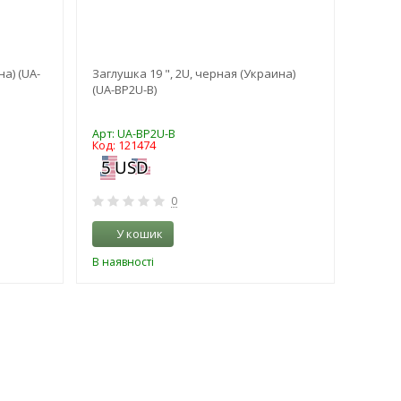
на) (UA-
Заглушка 19 ", 2U, черная (Украина)
Рейка 
(UA-BP2U-B)
(компле
Арт: UA-BP2U-B
Арт: CS
Код: 121474
Код: 1
0
У кошик
У 
В наявності
В наяв