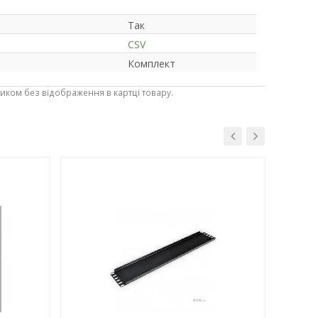
Так
CSV
Комплект
ником без відображення в картці товару.
-3%
-3%
СПЕЦ. Ц