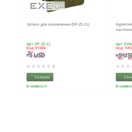
я
Затиск для заземлення (DP-ZE-CL)
Hyperne
настінно
Арт: DP-ZE-CL
Арт: DY
Код: 91384
Код: 105
0
У кошик
У к
В наявності
В наявно