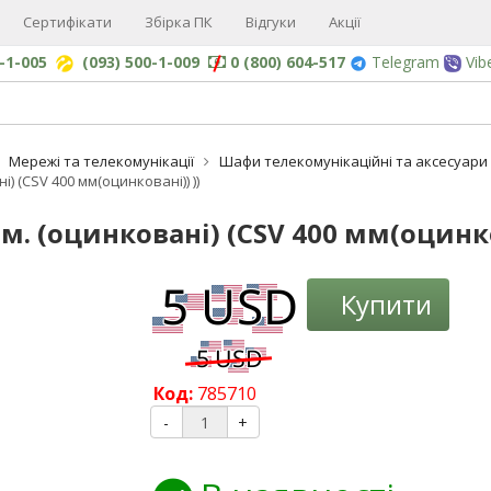
Сертифікати
Збірка ПК
Відгуки
Акції
0-1-005
(093) 500-1-009
0 (800) 604-517
Telegram
Vib
Мережі та телекомунікації
Шафи телекомунікаційні та аксесуари
і) (CSV 400 мм(оцинковані)) ))
. (оцинковані) (CSV 400 мм(оцинко
-3%
Купити
Код:
785710
-
+