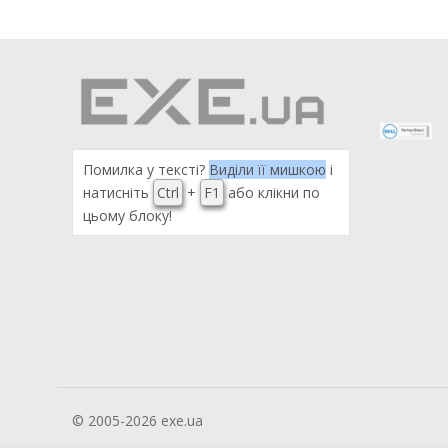
Помилка у тексті?
Виділи її мишкою
і
натисніть
Ctrl
+
F1
або клікни по
цьому блоку!
© 2005-2026 exe.ua