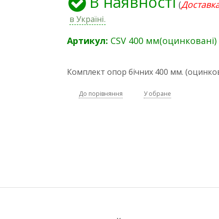
В наявності
(
Доставка
в Україні.
Артикул:
CSV 400 мм(оцинковані)
Комплект опор бічних 400 мм. (оцинков
До порівняння
У обране