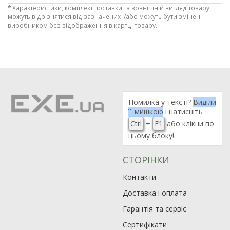
Рейтинг EXE.ua:
4.6
*
Характеристики, комплект поставки та зовнішній вигляд товару
974
можуть відрізнятися від зазначених і/або можуть бути змінені
виробником без відображення в картці товару.
90
19
21
63
Помилка у тексті?
Виділи
її мишкою
і натисніть
Ctrl
+
F1
або клікни по
цьому блоку!
СТОРІНКИ
Контакти
Доставка і оплата
Гарантія та сервіс
Сертифікати