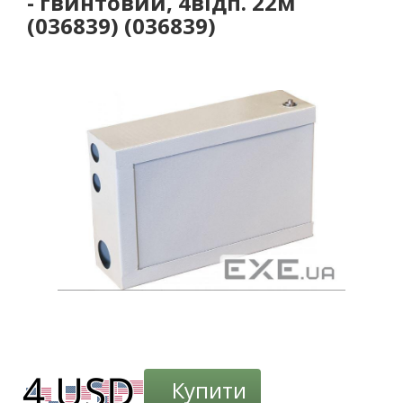
- гвинтовий, 4відп. 22м
(036839) (036839)
-3%
Купити