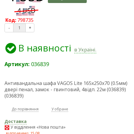
Код:
798735
-
+
В наявності
в Україні.
Артикул:
036839
Антивандальна шафа VAGOS Lite 165х250x70 (0.5мм)
двері пенал, замок - гвинтовий, 4відп. 22м (036839)
(036839)
До порівняння
У обране
Доставка
У відділення «Нова пошта»
відправимо: 15.08