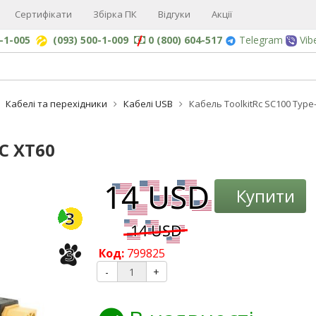
Сертифікати
Збірка ПК
Відгуки
Акції
0-1-005
(093) 500-1-009
0 (800) 604-517
Telegram
Vib
Кабелі та перехідники
Кабелі USB
Кабель ToolkitRc SC100 Type
-C XT60
-3%
Купити
3
3
Код:
799825
-
+