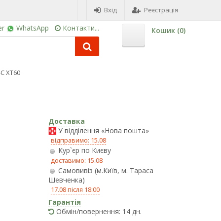
Вхід
Реєстрація
er
WhatsApp
Контакти...
Кошик (
0
)
-C XT60
Доставка
У відділення «Нова пошта»
відправимо: 15.08
Кур`єр по Києву
доставимо: 15.08
Самовивіз (м.Київ, м. Тараса
Шевченка)
17.08 після 18:00
Гарантія
Обмін/повернення: 14 дн.