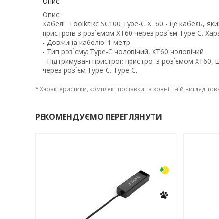
Опис:
Опис:
Кабель ToolkitRc SC100 Type-C XT60 - це кабель, як
пристроїв з роз`ємом XT60 через роз`єм Type-C. Хар
- Довжина кабелю: 1 метр
- Тип роз`єму: Type-C чоловічий, XT60 чоловічий
- Підтримувані пристрої: пристрої з роз`ємом XT60
через роз`єм Type-C. Type-C.
*
Характеристики, комплект поставки та зовнішній вигляд тов
РЕКОМЕНДУЄМО ПЕРЕГЛЯНУТИ
-3%
-3%