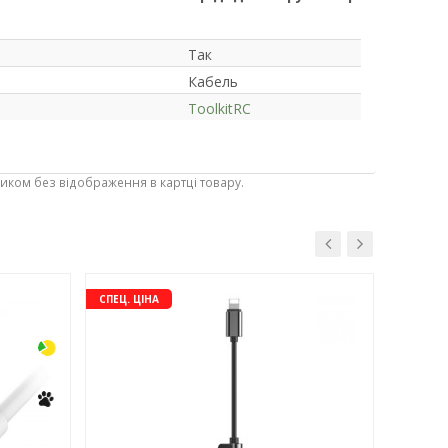
Так
Кабель
ToolkitRC
ником без відображення в картці товару.
-3%
-3%
СПЕЦ. ЦІНА