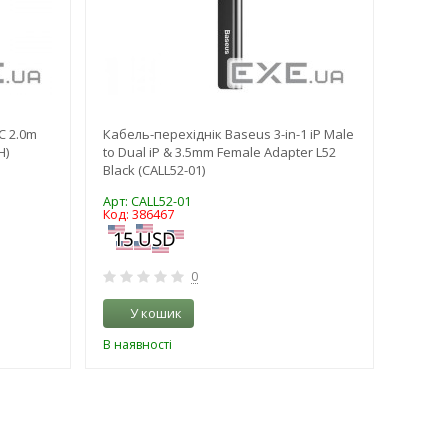
C 2.0m
Кабель-перехiднік Baseus 3-in-1 iP Male
Перех
H)
to Dual iP & 3.5mm Female Adapter L52
60.0m,
Black (CALL52-01)
cat.5e
(62.09.
Арт: CALL52-01
Арт: 62
Код: 386467
Код: 3
0
У кошик
У 
В наявності
В наяв