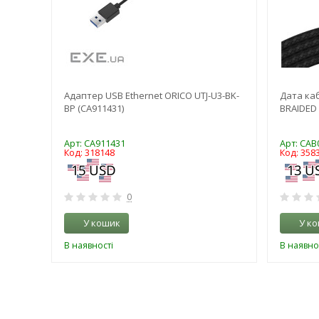
ng
Адаптер USB Ethernet ORICO UTJ-U3-BK-
Дата каб
2W)
BP (CA911431)
BRAIDED 
Арт: CA911431
Арт: CA
Код: 318148
Код: 358
0
У кошик
У к
В наявності
В наявно