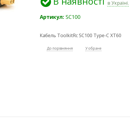
В наявності
в Україні.
Артикул:
SC100
Кабель ToolkitRc SC100 Type-C XT60
До порівняння
У обране