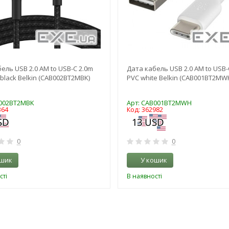
ель USB 2.0 AM to USB-C 2.0m
Дата кабель USB 2.0 AM to USB-
black Belkin (CAB002BT2MBK)
PVC white Belkin (CAB001BT2MW
B002BT2MBK
Арт: CAB001BT2MWH
364
Код: 362982
0
0
ошик
У кошик
сті
В наявності