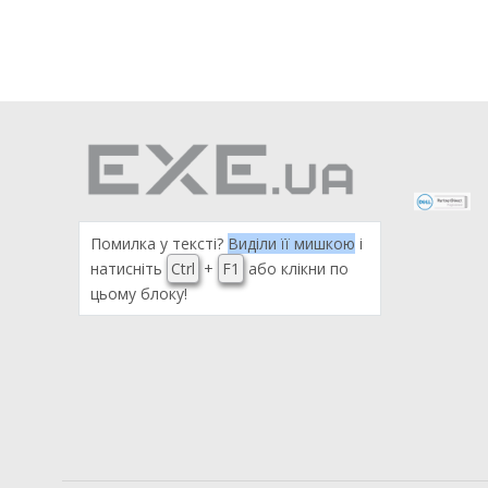
Помилка у тексті?
Виділи її мишкою
і
натисніть
Ctrl
+
F1
або клікни по
цьому блоку!