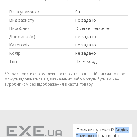
Вага упаковки
9 г
Вид захисту
не задано
Виробник
Diverse Hersteller
Довжина (м)
не задано
Категорія
не задано
Колір
не задано
Тип
Патч корд
*
Характеристики, комплект поставки та зовнішній вигляд товару
можуть відрізнятися від зазначених і/або можуть бути змінені
виробником без відображення в картці товару.
Рейтинг EXE.ua:
4.6
974
90
19
21
Помилка у тексті?
Виділи
63
її мишкою
і натисніть