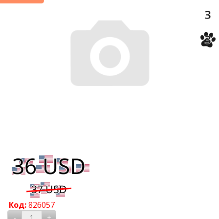
3
3
Код:
826057
-
+