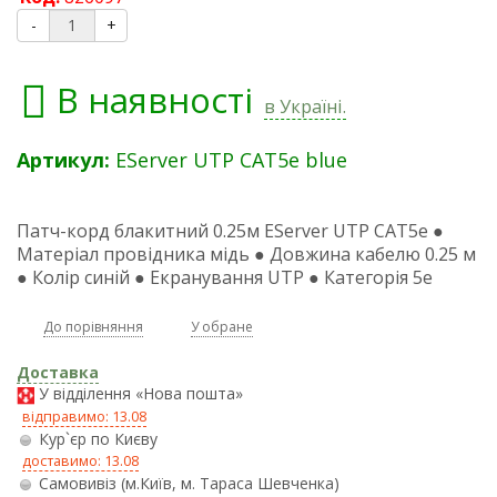
-
+
В наявності
в Україні.
Артикул:
EServer UTP CAT5e blue
Патч-корд блакитний 0.25м EServer UTP CAT5e ●
Матеріал провідника мідь ● Довжина кабелю 0.25 м
● Колір синій ● Екранування UTP ● Категорія 5е
До порівняння
У обране
Доставка
У відділення «Нова пошта»
відправимо: 13.08
Кур`єр по Києву
доставимо: 13.08
Самовивіз (м.Київ, м. Тараса Шевченка)