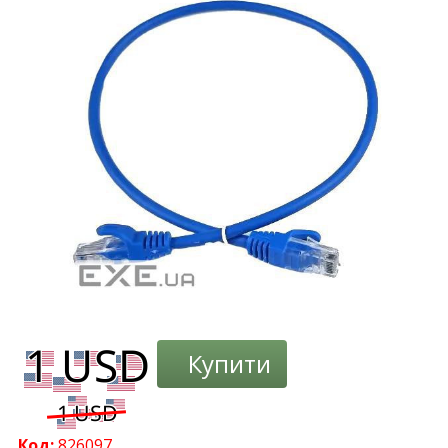
-3%
Купити
Код:
826097