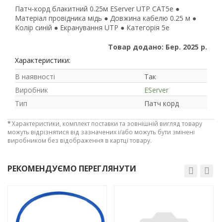
Патч-корд блакитний 0.25м EServer UTP CAT5e ●
Матеріал провідника мідь ● Довжина кабелю 0.25 м ●
Колір синій ● Екранування UTP ● Категорія 5е
Товар додано: Бер. 2025 р.
Характеристики:
В наявності
Так
Виробник
EServer
Тип
Патч корд
*
Характеристики, комплект поставки та зовнішній вигляд товару
можуть відрізнятися від зазначених і/або можуть бути змінені
виробником без відображення в картці товару.
РЕКОМЕНДУЄМО ПЕРЕГЛЯНУТИ
Рейтинг EXE.ua:
4.6
975
90
-3%
-3%
19
21