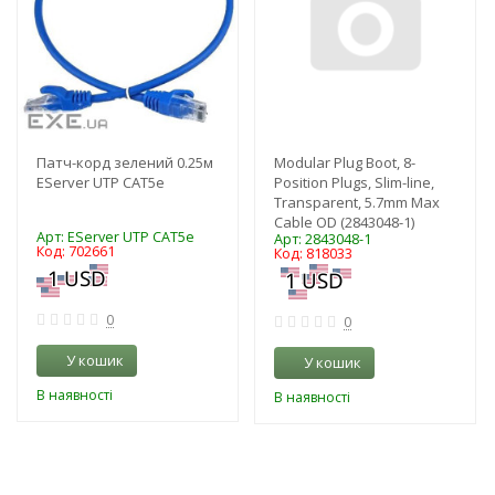
63
Патч-корд зелений 0.25м
Modular Plug Boot, 8-
EServer UTP CAT5e
Position Plugs, Slim-line,
Transparent, 5.7mm Max
Cable OD (2843048-1)
Арт: EServer UTP CAT5e
Арт: 2843048-1
Код: 702661
Код: 818033
0
0
У кошик
У кошик
В наявності
В наявності