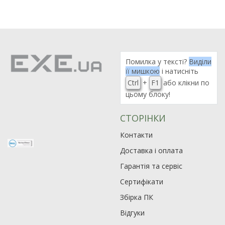
Помилка у тексті?
Виділи
її мишкою
і натисніть
Ctrl
+
F1
або клікни по
цьому блоку!
СТОРІНКИ
Контакти
Доставка і оплата
Гарантія та сервіс
Сертифікати
Збірка ПК
Відгуки