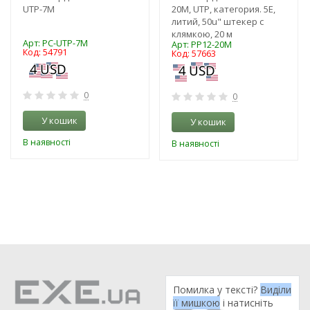
UTP-7M
20M, UTP, категория. 5E,
литий, 50u" штекер с
клямкою, 20 м
Арт: PC-UTP-7M
Арт: PP12-20M
Код: 54791
Код: 57663
0
0
У кошик
У кошик
В наявності
В наявності
Помилка у тексті?
Виділи
її мишкою
і натисніть