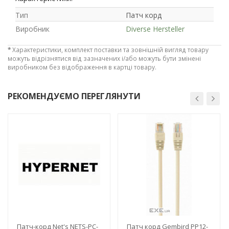
Тип
Патч корд
Виробник
Diverse Hersteller
*
Характеристики, комплект поставки та зовнішній вигляд товару
можуть відрізнятися від зазначених і/або можуть бути змінені
виробником без відображення в картці товару.
РЕКОМЕНДУЄМО ПЕРЕГЛЯНУТИ
Рейтинг EXE.ua:
4.6
974
-3%
-3%
90
19
21
63
Патч-корд Net's NETS-PC-
Патч корд Gembird PP12-