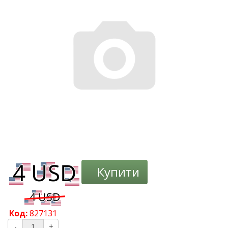
Купити
Код:
827131
-
+