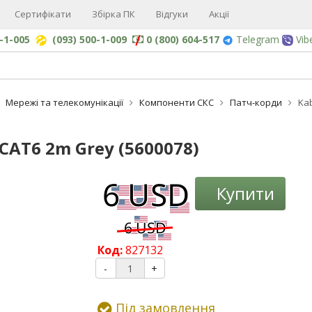
Сертифікати
Збірка ПК
Відгуки
Акції
0-1-005
(093) 500-1-009
0 (800) 604-517
Telegram
Vib
Мережі та телекомунікації
Компоненти СКС
Патч-корди
Kab
 CAT6 2m Grey (5600078)
-3%
Купити
Код:
827132
-
+
Під замовлення