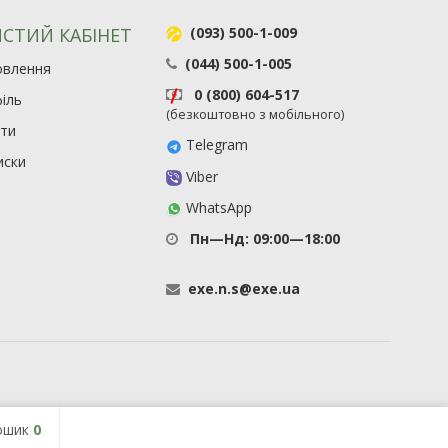
СТИЙ КАБІНЕТ
(093) 500-1-009
(044) 500-1-005
овлення
0 (800) 604-517
іль
(безкоштовно з мобільного)
ити
Telegram
иски
Viber
WhatsApp
Пн—Нд: 09:00—18:00
exe
.
n
.
s
@
exe
.
ua
ошик
0