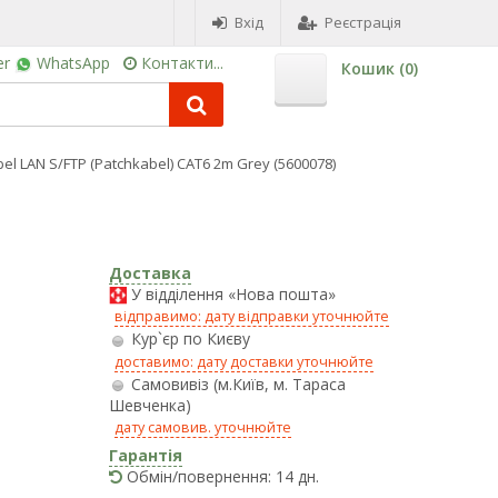
Вхід
Реєстрація
er
WhatsApp
Контакти...
Кошик (
0
)
el LAN S/FTP (Patchkabel) CAT6 2m Grey (5600078)
Доставка
У відділення «Нова пошта»
відправимо: дату відправки уточнюйте
Кур`єр по Києву
доставимо: дату доставки уточнюйте
Самовивіз (м.Київ, м. Тараса
Шевченка)
дату самовив. уточнюйте
Гарантія
Обмін/повернення: 14 дн.