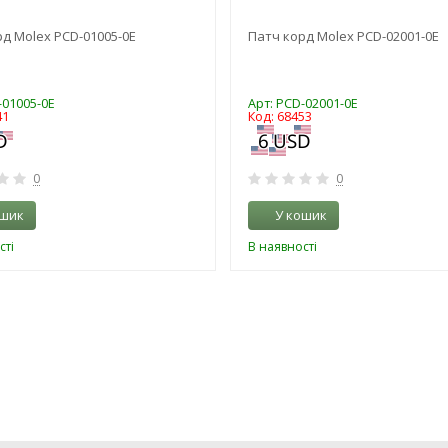
д Molex PCD-01005-0E
Патч корд Molex PCD-02001-0E
-01005-0E
Арт: PCD-02001-0E
41
Код: 68453
0
0
ошик
У кошик
сті
В наявності