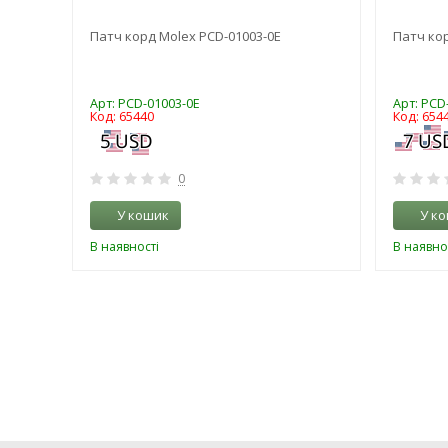
m
Патч корд Molex PCD-01003-0E
Патч кор
HQ
Арт: PCD-01003-0E
Арт: PCD
Код: 65440
Код: 654
0
У кошик
У к
В наявності
В наявно