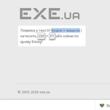
Помилка у тексті?
Виділи її мишкою
і
натисніть
Ctrl
+
F1
або клікни по
цьому блоку!
© 2005-2026 exe.ua
В