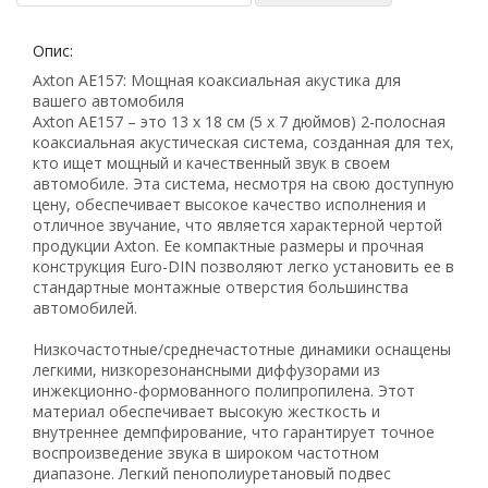
Опис:
Axton AE157: Мощная коаксиальная акустика для
вашего автомобиля
Axton AE157 – это 13 x 18 см (5 x 7 дюймов) 2-полосная
коаксиальная акустическая система, созданная для тех,
кто ищет мощный и качественный звук в своем
автомобиле. Эта система, несмотря на свою доступную
цену, обеспечивает высокое качество исполнения и
отличное звучание, что является характерной чертой
продукции Axton. Ее компактные размеры и прочная
конструкция Euro-DIN позволяют легко установить ее в
стандартные монтажные отверстия большинства
автомобилей.
Низкочастотные/среднечастотные динамики оснащены
легкими, низкорезонансными диффузорами из
инжекционно-формованного полипропилена. Этот
материал обеспечивает высокую жесткость и
внутреннее демпфирование, что гарантирует точное
Рейтинг EXE.ua:
4.6
воспроизведение звука в широком частотном
диапазоне. Легкий пенополиуретановый подвес
974