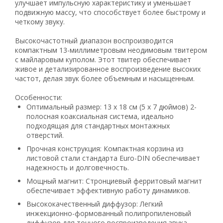
улучшает импульсную характеристику и уменьшает
90
подвижную массу, что способствует более быстрому и
19
четкому звуку.
21
Высокочастотный диапазон воспроизводится
63
компактным 13-миллиметровым неодимовым твитером
с майларовым куполом. Этот твитер обеспечивает
живое и детализированное воспроизведение высоких
частот, делая звук более объемным и насыщенным.
Особенности
:
Оптимальный размер: 13 x 18 см (5 x 7 дюймов) 2-
полосная коаксиальная система, идеально
подходящая для стандартных монтажных
отверстий.
Прочная конструкция: Компактная корзина из
листовой стали стандарта Euro-DIN обеспечивает
надежность и долговечность.
Мощный магнит: Стронциевый ферритовый магнит
обеспечивает эффективную работу динамиков.
Высококачественный диффузор: Легкий
инжекционно-формованный полипропиленовый
диффузор для точного воспроизведения звука.