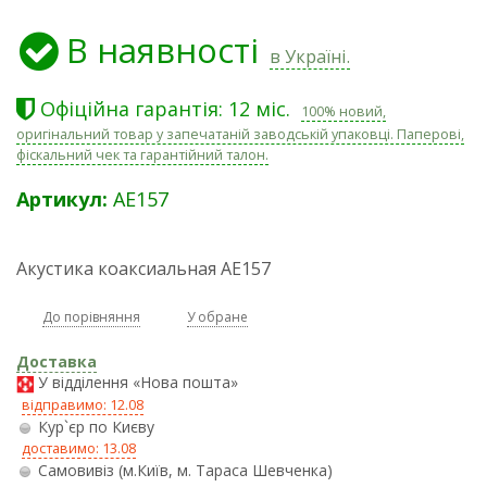
В наявності
в Україні.
Офіційна гарантія: 12 міс.
100% новий,
оригінальний товар у запечатаній заводській упаковці. Паперові,
фіскальний чек та гарантійний талон.
Артикул:
AE157
Акустика коаксиальная AE157
До порівняння
У обране
Доставка
У відділення «Нова пошта»
відправимо: 12.08
Кур`єр по Києву
доставимо: 13.08
Самовивіз (м.Київ, м. Тараса Шевченка)