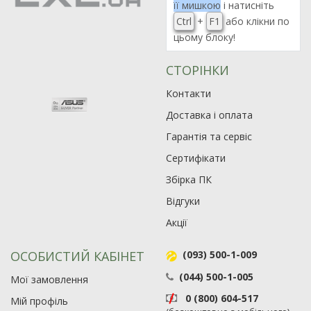
її мишкою
і натисніть
Ctrl
+
F1
або клікни по
цьому блоку!
СТОРІНКИ
Контакти
Доставка і оплата
Гарантія та сервіс
Сертифікати
Збірка ПК
Відгуки
Акції
ОСОБИСТИЙ КАБІНЕТ
(093) 500-1-009
(044) 500-1-005
Мої замовлення
0 (800) 604-517
Мій профіль