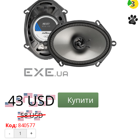
3
3
Купити
Код:
840577
-
+