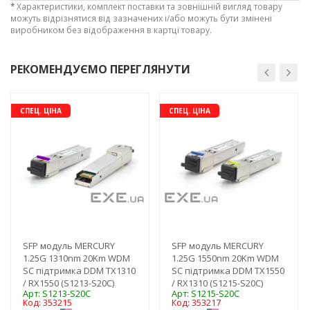
*
Характеристики, комплект поставки та зовнішній вигляд товару
можуть відрізнятися від зазначених і/або можуть бути змінені
виробником без відображення в картці товару.
РЕКОМЕНДУЄМО ПЕРЕГЛЯНУТИ
-16%
-16%
Рейтинг EXE.ua:
4.6
СПЕЦ. ЦІНА
СПЕЦ. ЦІНА
975
90
19
21
63
SFP модуль MERCURY
SFP модуль MERCURY
1.25G 1310nm 20Km WDM
1.25G 1550nm 20Km WDM
SC підтримка DDM TX1310
SC підтримка DDM TX1550
/ RX1550 (S1213-S20C)
/ RX1310 (S1215-S20C)
Арт: S1213-S20C
Арт: S1215-S20C
Код: 353215
Код: 353217