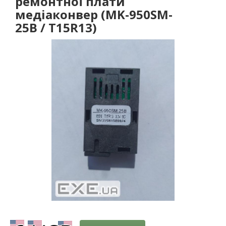
ремонтної плати
медіаконвер (MK-950SM-
25B / T15R13)
-3%