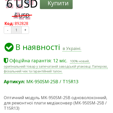
Купити
Код:
892828
-
+
В наявності
в Україні.
Офіційна гарантія: 12 міс.
100% новий,
оригінальний товар у запечатаній заводській упаковці. Паперові,
фіскальний чек та гарантійний талон.
Артикул:
MK-950SM-25B / T15R13
Оптичний модуль MK-950SM-25B одноволоконний,
для ремонтної плати медіаконвер (MK-950SM-25B /
T15R13)