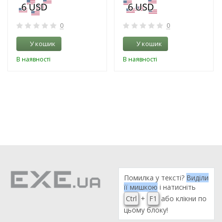
0
0
У кошик
У кошик
В наявності
В наявності
Помилка у тексті?
Виділи
її мишкою
і натисніть
Ctrl
+
F1
або клікни по
цьому блоку!