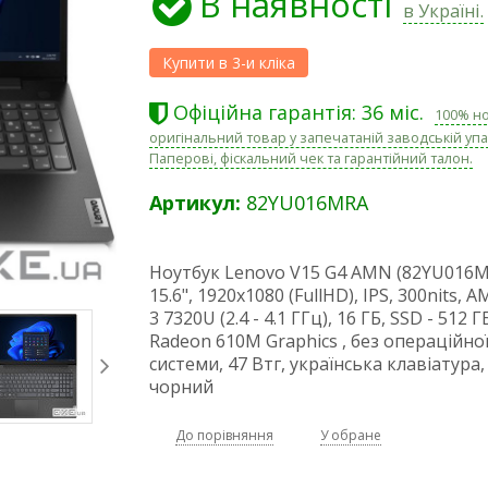
В наявності
в Україні.
Офіційна гарантія: 36 міс.
100% н
оригінальний товар у запечатаній заводській упа
Паперові, фіскальний чек та гарантійний талон.
Артикул:
82YU016MRA
Ноутбук Lenovo V15 G4 AMN (82YU016M
15.6", 1920х1080 (FullHD), IPS, 300nits, 
3 7320U (2.4 - 4.1 ГГц), 16 ГБ, SSD - 512 
Radeon 610M Graphics , без операційно
системи, 47 Втг, українська клавіатура, 
чорний
До порівняння
У обране