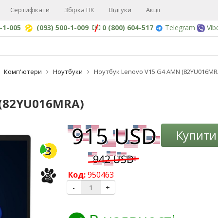
Сертифікати
Збірка ПК
Відгуки
Акції
0-1-005
(093) 500-1-009
0 (800) 604-517
Telegram
Vib
Комп'ютери
Ноутбуки
Ноутбук Lenovo V15 G4 AMN (82YU016MR
 (82YU016MRA)
-3%
Купити
3
3
Код:
950463
-
+