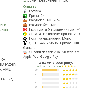
Обмін/повернення: 14 дн.
Оплата
Готівка
Приват24
Рахунок з ПДВ 20%
Рахунок без ПДВ
овий,
Післяплата (накладений платіж)
ковці.
Оплата частинами: ПриватБанк
Покупка частинами: Mono
QR + IBAN - Моно, Приват, інші
банки ...
Онлайн платіж Visa, MasterCard,
Apple Pay, Google Pay
RA)
З Вами з 2005 року.
AMD Ryzen
ГБ, AMD
ї
1.63 кг,