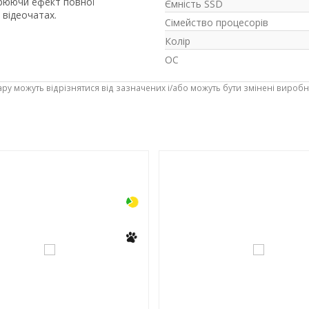
орюючи ефект повної
Ємність SSD
 відеочатах.
Сімейство процесорів
Колір
ОС
ару можуть відрізнятися від зазначених і/або можуть бути змінені вироб
-3%