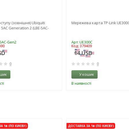
ступу (зовнішня) Ubiquiti
Мережева карта TP-Link UE300
 5AC Generation 2 (LBE-5AC-
-5AC-Gen2
Арт: UE300C
690
Код: 379409
0
0
ошик
У кошик
сті
В наявності
-3%
А 1₴ (ПО КИЄВУ)
ДОСТАВКА ЗА 1₴ (ПО КИЄВУ)