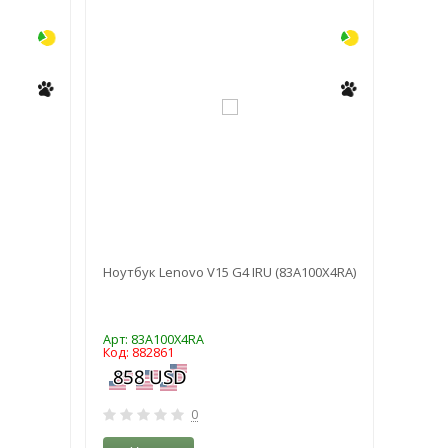
Ноутбук Lenovo V15 G4 IRU (83A100X4RA)
Ноутбу
13341
Арт: 83A100X4RA
Арт: S
Код: 882861
Код: 9
0