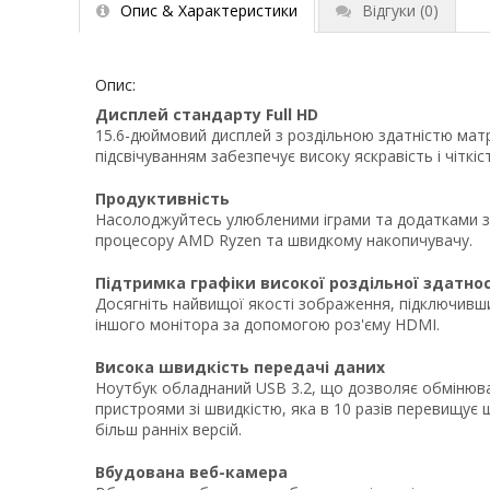
Опис & Характеристики
Відгуки
(0)
Опис:
Дисплей стандарту Full HD
15.6-дюймовий дисплей з роздільною здатністю матри
підсвічуванням забезпечує високу яскравість і чіткі
Продуктивність
Насолоджуйтесь улюбленими іграми та додатками 
процесору AMD Ryzen та швидкому накопичувачу.
Підтримка графіки високої роздільної здатнос
Досягніть найвищої якості зображення, підключивши
іншого монітора за допомогою роз'єму HDMI.
Висока швидкість передачі даних
Ноутбук обладнаний USB 3.2, що дозволяє обмінюв
пристроями зі швидкістю, яка в 10 разів перевищує 
більш ранніх версій.
Вбудована веб-камера