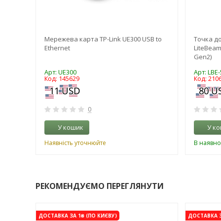
Мережева карта TP-Link UE300 USB to
Точка до
Ethernet
LiteBeam
Gen2)
Арт: UE300
Арт: LBE
Код: 145629
Код: 210
0
У кошик
У к
Наявність уточнюйте
В наявно
РЕКОМЕНДУЄМО ПЕРЕГЛЯНУТИ
-7%
-3%
ДОСТАВКА ЗА 1₴ (ПО КИЄВУ)
ДОСТАВКА З