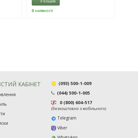
У кошик
У 
В наявності
В наяв
СТИЙ КАБІНЕТ
(093) 500-1-009
(044) 500-1-005
овлення
0 (800) 604-517
іль
(безкоштовно з мобільного)
ити
Telegram
иски
Viber
WhatsApp