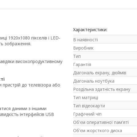
Характеристики:
ці 1920х1080 пікселів і LED-
В наявності
сть зображення.
Виробник
Тип
завдяки високопродуктивному
Гарантія
Діагональ екрану, дюймів
ті
Діагональ ноутбука
 пристрій до телевізора або
Роздільна здатність екрану
Тип матриці
Тип відеокарти
атися даними з іншими
Графічний чіп
швидкість інтерфейсів USB
Об'єм оперативної пам'яті
Об'єм жорсткого диска