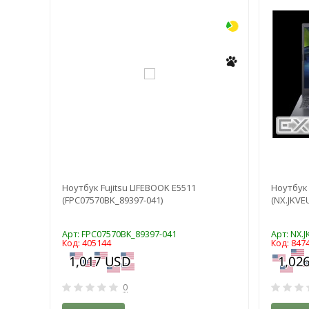
)
Ноутбук Fujitsu LIFEBOOK E5511
Ноутбук 
(FPC07570BK_89397-041)
(NX.JKVE
Арт: FPC07570BK_89397-041
Арт: NX.
Код: 405144
Код: 847
0