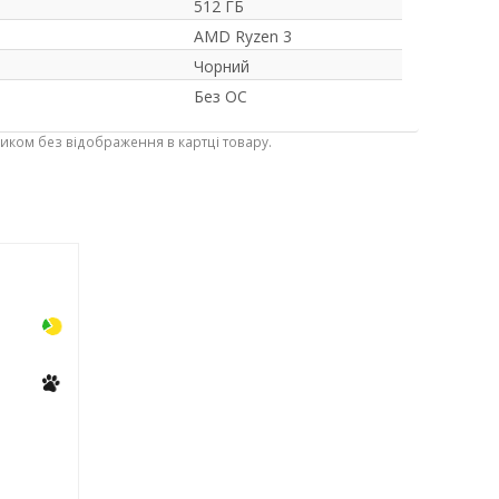
512 ГБ
AMD Ryzen 3
Чорний
Без ОС
ником без відображення в картці товару.
-3%