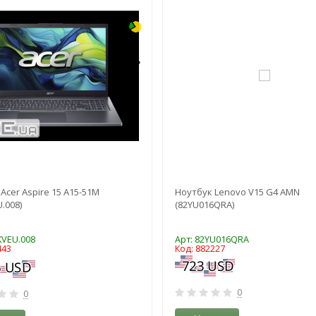
Acer Aspire 15 A15-51M
Ноутбук Lenovo V15 G4 AMN
U.008)
(82YU016QRA)
JKVEU.008
Арт: 82YU016QRA
443
Код: 882227
0
0