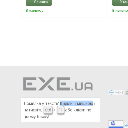
У кошик
У к
В наявності
В наявно
Помилка у тексті?
Виділи її мишкою
і
натисніть
Ctrl
+
F1
або клікни по
цьому блоку!