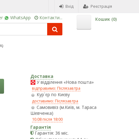
Вхід
Реєстрація
er
WhatsApp
Контакти...
Кошик (
0
)
A)
Доставка
У відділення «Нова пошта»
відправимо: Післязавтра
Кур`єр по Києву
доставимо: Післязавтра
Самовивіз (м.Київ, м. Тараса
Шевченка)
10.08 після 18:00
Гарантія
Гарантія: 36 міс.