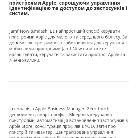
пристроями Apple, спрощуючи управління
ідентифікацією та доступом до застосунків і
систем.
Jamf Now &mdash, це найпростіший спосіб керувати
пристроями Apple для малого та середнього бізнесу. За
допомогою програмного забезпечення для керування
мобільними пристроями Jamf Now ви можете
налаштувати, керувати та захистити пристрої Apple за
лічені хвилини.
Рейтинг EXE.ua:
4.6
974
90
19
21
Інтеграція з Apple Business Manager, Zero-touch
63
деплоймент, смарт профілі, Blueprints керування
пристроями, автоматизація встановлення застосунків з
Apple Store, конфігурація профілів BYOD, звіти про
пристрій та інвентар, Централізоване управління
основними функціями безпеки пристроїв, технічна