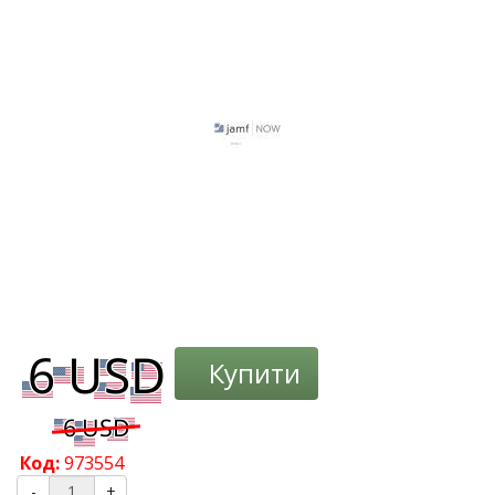
Купити
Код:
973554
-
+