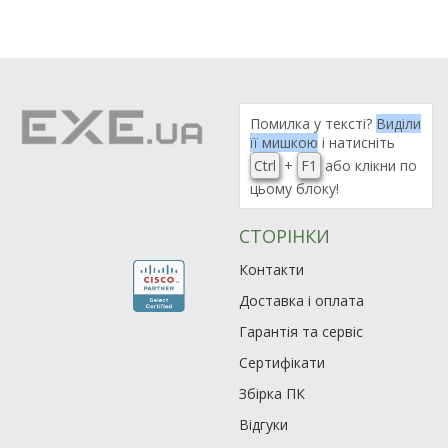
Помилка у тексті?
Виділи
її мишкою
і натисніть
Ctrl
+
F1
або клікни по
цьому блоку!
СТОРІНКИ
Контакти
Доставка і оплата
Гарантія та сервіс
Сертифікати
Збірка ПК
Відгуки