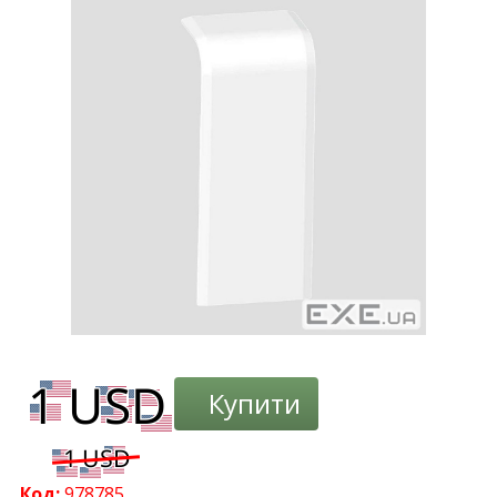
-3%
Купити
Код:
978785