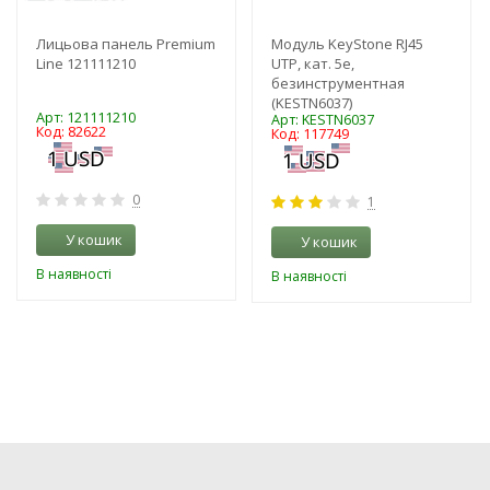
Лицьова панель Premium
Модуль KeyStone RJ45
Line 121111210
UTP, кат. 5e,
безинструментная
(KESTN6037)
Арт: 121111210
Арт: KESTN6037
Код: 82622
Код: 117749
0
1
У кошик
У кошик
В наявності
В наявності