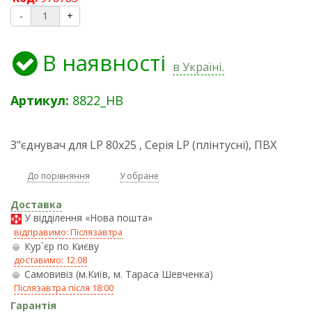
-
+
В наявності
в Україні.
Артикул:
8822_HB
З"єднувач для LP 80x25 , Серія LP (плінтусні), ПВХ
До порівняння
У обране
Доставка
У відділення «Нова пошта»
відправимо: Післязавтра
Кур`єр по Києву
доставимо: 12.08
Самовивіз (м.Київ, м. Тараса Шевченка)
Післязавтра після 18:00
Гарантія